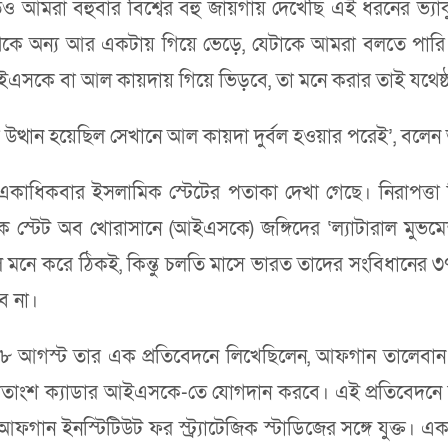
অতীতেও আমরা বহুবার বিশ্বের বহু জায়গায় দেখেছি এই ধরনের ভ্য
 থেকে অন্য আর একটায় গিয়ে ভেড়ে, যেটাকে আমরা বলতে পারি এ
 আইএসকে বা আল কায়দায় গিয়ে ভিড়বে, তা মনে করার তাই যথেষ
ত্থান হয়েছিল সেখানে আল কায়দা দুর্বল হওয়ার পরেই’, বলেন ভাপ
 একাধিকবার ইসলামিক স্টেটের পতাকা দেখা গেছে। নিরাপত্তা ব
্টেট অব খোরাসানে (আইএসকে) জঙ্গিদের ‘ল্যাটারাল মুভমেন্ট’ 
মনে করে ঠিকই, কিন্তু চলতি মাসে ভারত তাদের সংবিধানের ৩
ে না।
্কি গত ৮ আগস্ট তার এক প্রতিবেদনে লিখেছিলেন, আফগান তালেবান 
শতাংশ ক্যাডার আইএসকে-তে যোগদান করবে। এই প্রতিবেদনে তিনি উদ
গান ইনস্টিটিউট ফর স্ট্র্যাটেজিক স্টাডিজের সঙ্গে যুক্ত।