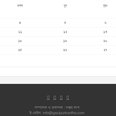
মঙ্গল
বুধ
বৃহঃ
৪
৫
৬
১১
১২
১৩
১৮
১৯
২০
২৫
২৬
২৭
সম্পাদক ও প্রকাশক : সঞ্জয় দাস
ই-মেইল: info@gazipurkontho.com