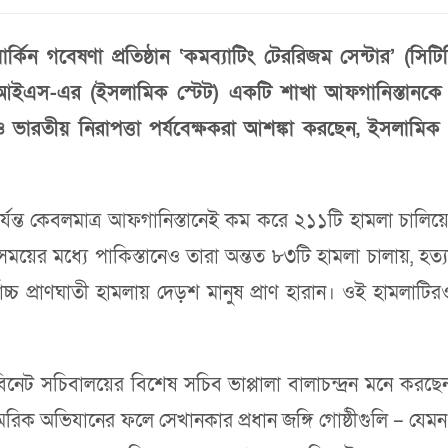
র্কিন গবেষণা প্রতিষ্ঠান ‘কমব্যাটিং টেররিজম সেন্টার’ (স
আইএস-এর (ইসলামিক স্টেট) একটি শাখা আফগানিস্তানকে তাদের
তিক ও ভারতীয় নিরাপত্তা পর্যবেক্ষকরা আশঙ্কা করছেন, ইস
ন্ত কেবলমাত্র আফগানিস্তানেই কম করে ২১১টি হামলা চালিয়ে
র মধ্যে পাকিস্তানেও তারা অন্তত ৮৩টি হামলা চালায়, হত্
্বোচ্চ প্রাণঘাতী হামলায় দেড়শ মানুষ প্রাণ হারান। ওই হামলাট
্যাবিনেট সচিবালয়ের বিশেষ সচিব ভাপ্পালা বালাচন্দ্রন মনে করছ
ামরিক অভিযানের ফলে সেখানকার প্রধান জঙ্গি গোষ্ঠীগুলি – যেমন