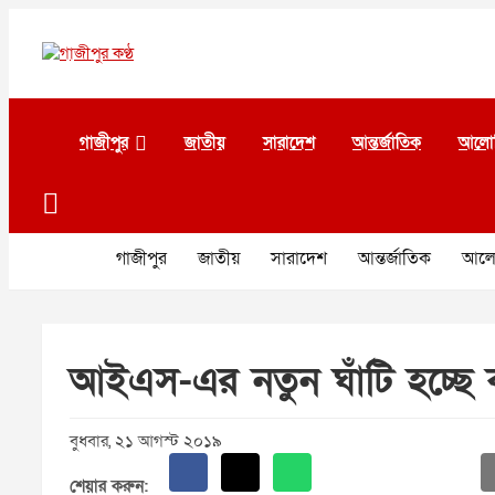
Skip
to
content
গাজীপুর কণ্ঠ
গণমানুষের কণ্ঠ
গাজীপুর
জাতীয়
সারাদেশ
আন্তর্জাতিক
আলো
গাজীপুর
জাতীয়
সারাদেশ
আন্তর্জাতিক
আলো
আইএস-এর নতুন ঘাঁটি হচ্ছে ক
বুধবার, ২১ আগস্ট ২০১৯
শেয়ার করুন: