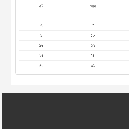
রবি
সোম
২
৩
৯
১০
১৬
১৭
২৩
২৪
৩০
৩১