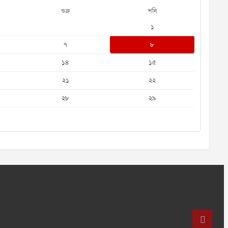
শুক্র
শনি
১
৭
৮
১৪
১৫
২১
২২
২৮
২৯