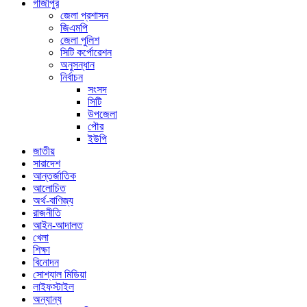
গাজীপুর
জেলা প্রশাসন
জিএমপি
জেলা পুলিশ
সিটি কর্পোরেশন
অনুসন্ধান
নির্বাচন
সংসদ
সিটি
উপজেলা
পৌর
ইউপি
জাতীয়
সারাদেশ
আন্তর্জাতিক
আলোচিত
অর্থ-বাণিজ্য
রাজনীতি
আইন-আদালত
খেলা
শিক্ষা
বিনোদন
সোশ্যাল মিডিয়া
লাইফস্টাইল
অন্যান্য