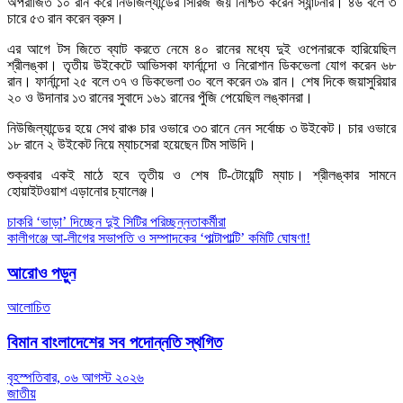
অপরাজিত ১০ রান করে নিউজিল্যান্ডের সিরিজ জয় নিশ্চিত করেন স্যান্টনার। ৪৬ বলে ৩
চারে ৫৩ রান করেন ব্রুস।
এর আগে টস জিতে ব্যাট করতে নেমে ৪০ রানের মধ্যে দুই ওপেনারকে হারিয়েছিল
শ্রীলঙ্কা। তৃতীয় উইকেটে আভিসকা ফার্নান্দো ও নিরোশান ডিকভেলা যোগ করেন ৬৮
রান। ফার্নান্দো ২৫ বলে ৩৭ ও ডিকভেলা ৩০ বলে করেন ৩৯ রান। শেষ দিকে জয়াসুরিয়ার
২০ ও উদানার ১৩ রানের সুবাদে ১৬১ রানের পুঁজি পেয়েছিল লঙ্কানরা।
নিউজিল্যান্ডের হয়ে সেথ রাঞ্চ চার ওভারে ৩৩ রানে নেন সর্বোচ্চ ৩ উইকেট। চার ওভারে
১৮ রানে ২ উইকেট নিয়ে ম্যাচসেরা হয়েছেন টিম সাউদি।
শুক্রবার একই মাঠে হবে তৃতীয় ও শেষ টি-টোয়েন্টি ম্যাচ। শ্রীলঙ্কার সামনে
হোয়াইটওয়াশ এড়ানোর চ্যালেঞ্জ।
Post
চাকরি ‘ভাড়া’ দিচ্ছেন দুই সিটির পরিচ্ছন্নতাকর্মীরা
কালীগঞ্জে আ-লীগের সভাপতি ও সম্পাদকের ‘পাল্টাপাল্টি’ কমিটি ঘোষণা!
navigation
আরোও পড়ুন
আলোচিত
বিমান বাংলাদেশের সব পদোন্নতি স্থগিত
বৃহস্পতিবার, ০৬ আগস্ট ২০২৬
জাতীয়