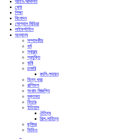
আইন-আদালত
খেলা
শিক্ষা
বিনোদন
সোশ্যাল মিডিয়া
লাইফস্টাইল
অন্যান্য
সম্পাদকীয়
ধর্ম
স্বাস্থ্য
প্রযুক্তি
কৃষি
চাকরি
বদলি-পদায়ন
ভিন্ন খবর
রাশিফল
সংবাদ বিজ্ঞপ্তি
মুক্তমত
ফিচার
ইতিহাস
ঐতিহ্য
শিল্প-সাহিত্য
ছবিঘর
ভিডিও