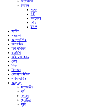
অনুসন্ধান
নির্বাচন
সংসদ
সিটি
উপজেলা
পৌর
ইউপি
জাতীয়
সারাদেশ
আন্তর্জাতিক
আলোচিত
অর্থ-বাণিজ্য
রাজনীতি
আইন-আদালত
খেলা
শিক্ষা
বিনোদন
সোশ্যাল মিডিয়া
লাইফস্টাইল
অন্যান্য
সম্পাদকীয়
ধর্ম
স্বাস্থ্য
প্রযুক্তি
কৃষি