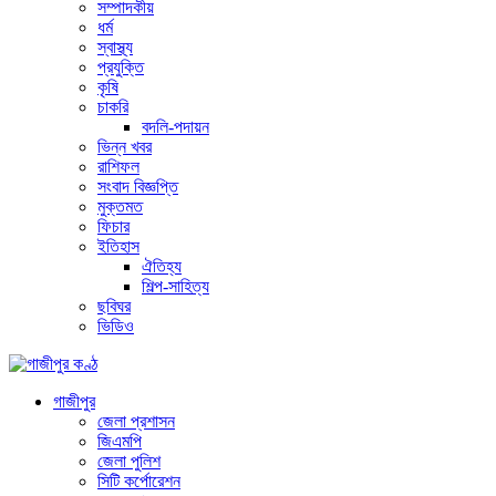
সম্পাদকীয়
ধর্ম
স্বাস্থ্য
প্রযুক্তি
কৃষি
চাকরি
বদলি-পদায়ন
ভিন্ন খবর
রাশিফল
সংবাদ বিজ্ঞপ্তি
মুক্তমত
ফিচার
ইতিহাস
ঐতিহ্য
শিল্প-সাহিত্য
ছবিঘর
ভিডিও
গাজীপুর
জেলা প্রশাসন
জিএমপি
জেলা পুলিশ
সিটি কর্পোরেশন