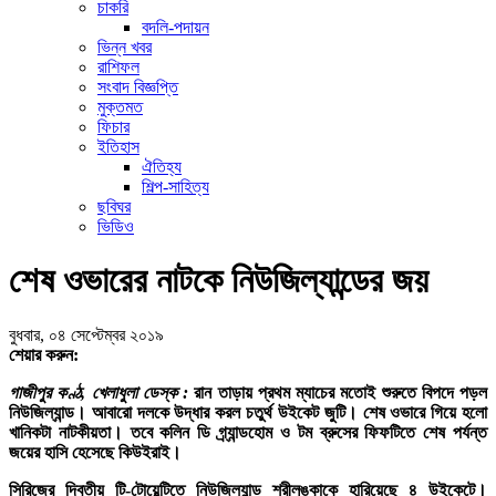
চাকরি
বদলি-পদায়ন
ভিন্ন খবর
রাশিফল
সংবাদ বিজ্ঞপ্তি
মুক্তমত
ফিচার
ইতিহাস
ঐতিহ্য
শিল্প-সাহিত্য
ছবিঘর
ভিডিও
শেষ ওভারের নাটকে নিউজিল্যান্ডের জয়
বুধবার, ০৪ সেপ্টেম্বর ২০১৯
শেয়ার করুন:
গাজীপুর কণ্ঠ, খেলাধুলা ডেস্ক :
রান তাড়ায় প্রথম ম্যাচের মতোই শুরুতে বিপদে পড়ল
নিউজিল্যান্ড। আবারো দলকে উদ্ধার করল চতুর্থ উইকেট জুটি। শেষ ওভারে গিয়ে হলো
খানিকটা নাটকীয়তা। তবে কলিন ডি গ্র্যান্ডহোম ও টম ব্রুসের ফিফটিতে শেষ পর্যন্ত
জয়ের হাসি হেসেছে কিউইরাই।
সিরিজের দ্বিতীয় টি-টোয়েন্টিতে নিউজিল্যান্ড শ্রীলঙ্কাকে হারিয়েছে ৪ উইকেটে।