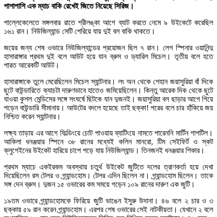
পাশাপাশি এক ম্যাচ বাকি রেখেই জিতে নিয়েছে সিরিজ।
পাল্লেকেলেতে মঙ্গলবার রাতে শ্রীলঙ্কা আগে ব্যাট করতে নেমে ৯ উইকেটে করেছিল
১৬১ রান। নিউজিল্যান্ড সেটি পেরিয়ে যায় দুই বল বাকি থাকতে।
জয়ের জন্য শেষ ওভারে নিউজিল্যান্ডের প্রয়োজন ছিল ৭ রান। লেগ স্পিনার ওয়ানিন্দু
হাসারাঙ্গার প্রথম দুই বলে আউট হয়ে যান ব্রুস ও ড্যারিল মিচেল। তৃতীয় বলে হতে
পারত আরেকটি আউট।
হাসারাঙ্গাকে তুলে মেরেছিলেন মিচেল স্যান্টনার। লং অন থেকে শেহান জয়াসুরিয়া বাঁ দিকে
ছুটে বাউন্ডারিতে ক্যাচটা দারুণভাবে হাতেও জমিয়েছিলেন। কিন্তু আরেক দিক থেকে ছুটে
যাওয়া কুশল মেন্ডিসের সঙ্গে সংঘর্ষে ছিটকে যান দুজনই। জয়াসুরিয়া বল ছাড়ার আগে গিয়ে
পড়েন বাউন্ডারি সীমানায়। আউটের বদলে হয়েছে তাই ছক্কা! পরের বলে চার হাঁকিয়ে জয়
নিশ্চিত করেন স্যান্টনার।
লক্ষ্য তাড়ায় এর আগে ফিল্ডিংয়ে চোট পাওয়ায় ব্যাটিংয়ে নামতে পারেননি মার্টিন গাপটিল।
আকিলা ধনঞ্জয়ার স্পিনে ৩৮ রানের মধ্যেই কলিন মানরো, টিম সেইফির্ট ও স্কট
ক্লুগেইনের উইকেট হারিয়ে চাপে পড়ে যায় নিউজিল্যান্ড। তিনজনই ধনঞ্জয়ার শিকার।
প্রথম ম্যাচে একইরকম অবস্থায় চতুর্থ উইকেট জুটিতে দলের ত্রাণকর্তা হয়ে দেখা
দিয়েছিলেন রস টেলর ও গ্র্যান্ডহোম। টেলর এদিন ছিলেন না। গ্র্যান্ডহোম ছিলেন। তাকে
সঙ্গ দেন ব্রুস। দুজন ১৫ ওভারের কম সময়ে গড়েন ১০৯ রানের দারুণ এক জুটি।
১৯তম ওভারে গ্র্যান্ডহোমকে ফিরিয়ে জুটি ভাঙেন ইসুরু উদানা। ৪৬ বলে ২ চার ও ৩
ছক্কায় ৫৯ রান করেন গ্র্যান্ডহোম। এরপর শেষ ওভারের সেই নাটকীয়তা। যেখানে ২ বলে