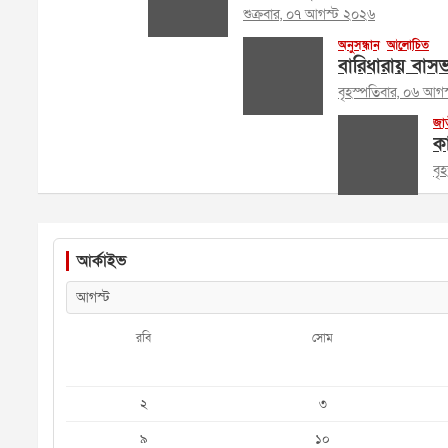
শুক্রবার, ০৭ আগস্ট ২০২৬
অনুসন্ধান
আলোচিত
বারিধারায় বাসভব
বৃহস্পতিবার, ০৬ আগ
জা
ক
বৃ
আর্কাইভ
রবি
সোম
২
৩
৯
১০