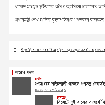
খালেদ মাহমুদ ভুঁইয়াকে অবৈধ ক্যাসিনো চালানোর অভিয
প্রধানমন্ত্রী শেখ হাসিনা বৃহস্পতিবার গণভবনে বলেছে
Post
navigation
শ্রীপুর ইউএনও’র সরকারি মোবাইল নাম্বার ক্লোন: সতর্ক থাকার জন্য
আরোও পড়ুন
জাতীয়
গণমাধ্যম শক্তিশালী থাকলে গণতন্ত্র টেকসই
শুক্রবার, ০৭ আগস্ট ২০২৬
সারাদেশ
সিলেটে দুই বাসের সংঘর্ষে 