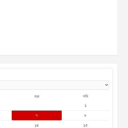
শুক্র
শনি
১
৭
৮
১৪
১৫