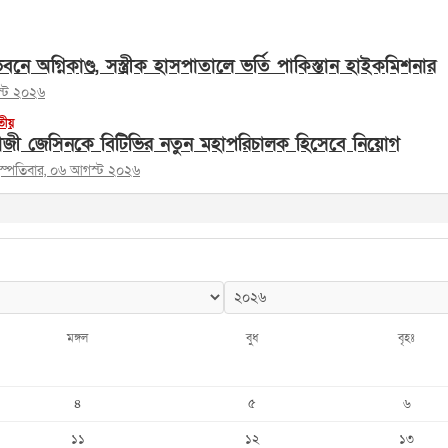
নে অগ্নিকাণ্ড, সস্ত্রীক হাসপাতালে ভর্তি পাকিস্তান হাইকমিশনার
স্ট ২০২৬
তীয়
াজী জেসিনকে বিটিভির নতুন মহাপরিচালক হিসেবে নিয়োগ
হস্পতিবার, ০৬ আগস্ট ২০২৬
মঙ্গল
বুধ
বৃহঃ
৪
৫
৬
১১
১২
১৩