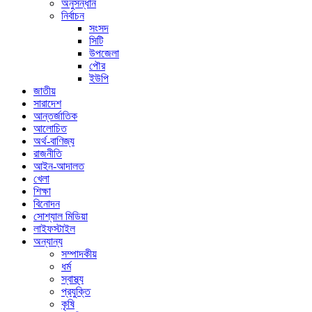
অনুসন্ধান
নির্বাচন
সংসদ
সিটি
উপজেলা
পৌর
ইউপি
জাতীয়
সারাদেশ
আন্তর্জাতিক
আলোচিত
অর্থ-বাণিজ্য
রাজনীতি
আইন-আদালত
খেলা
শিক্ষা
বিনোদন
সোশ্যাল মিডিয়া
লাইফস্টাইল
অন্যান্য
সম্পাদকীয়
ধর্ম
স্বাস্থ্য
প্রযুক্তি
কৃষি