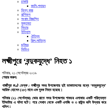
চাকরি
বদলি-পদায়ন
ভিন্ন খবর
রাশিফল
সংবাদ বিজ্ঞপ্তি
মুক্তমত
ফিচার
ইতিহাস
ঐতিহ্য
শিল্প-সাহিত্য
ছবিঘর
ভিডিও
লক্ষ্মীপুরে ‘বন্দুকযুদ্ধে’ নিহত ১
শনিবার, ২১ সেপ্টেম্বর ২০১৯
শেয়ার করুন:
গাজীপুর কণ্ঠ ডেস্ক :
লক্ষ্মীপুর সদর উপজেলায় দুই ডাকাতদলের মধ্যে ‘বন্ধুকযুদ্ধে’
আরিফ হোসেন (২৮) নামে এক যুবক নিহত হয়েছে।
শনিবার (২১ সেপ্টেম্বর) ভোর রাতে সদর উপজেলার শাকচর এলাকার একটি পরিত্যক্ত
ইটভাটায় এ ঘটনা ঘটে। পরে সেখান থেকে একটি এলজি ও ৩ রাউন্ড গুলি উদ্ধার করে
পুলিশ।