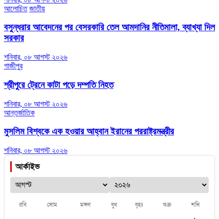
আলোচিত
জাতীয়
বসুন্ধরার আবেদনের পর বেসরকারি তেল আমদানির নীতিমালা, ব্যাখ্যা দিল
সরকার
শনিবার, ০৮ আগস্ট ২০২৬
গাজীপুর
শ্রীপুরে ট্রেনে কাটা পড়ে দম্পতি নিহত
শনিবার, ০৮ আগস্ট ২০২৬
আন্তর্জাতিক
মুসলিম বিশ্বকে এক হওয়ার আহ্বান ইরানের পররাষ্ট্রমন্ত্রীর
শনিবার, ০৮ আগস্ট ২০২৬
আর্কাইভ
রবি
সোম
মঙ্গল
বুধ
বৃহঃ
শুক্র
শনি