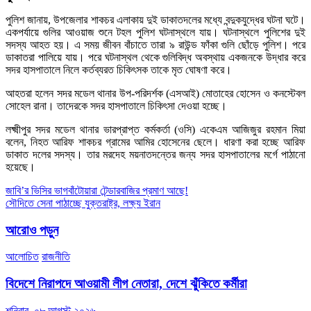
পুলিশ জানায়, উপজেলার শাকচর এলাকায় দুই ডাকাতদলের মধ্যে বন্দুকযুদ্ধের ঘটনা ঘটে।
একপর্যায়ে গুলির আওয়াজ শুনে টহল পুলিশ ঘটনাস্থলে যায়। ঘটনাস্থলে পুলিশের দুই
সদস্য আহত হয়। এ সময় জীবন বাঁচাতে তারা ৯ রাউন্ড ফাঁকা গুলি ছোঁড়ে পুলিশ। পরে
ডাকাতরা পালিয়ে যায়। পরে ঘটনাস্থল থেকে গুলিবিদ্ধ অবস্থায় একজনকে উদ্ধার করে
সদর হাসপাতালে নিলে কর্তব্যরত চিকিৎসক তাকে মৃত ঘোষণা করে।
আহতরা হলেন সদর মডেল থানার উপ-পরিদর্শক (এসআই) মোতাহের হোসেন ও কনস্টেবল
সোহেল রানা। তাদেরকে সদর হাসপাতালে চিকিৎসা দেওয়া হচ্ছে।
লক্ষ্মীপুর সদর মডেল থানার ভারপ্রাপ্ত কর্মকর্তা (ওসি) একেএম আজিজুর রহমান মিয়া
বলেন, নিহত আরিফ শাকচর গ্রামের আমির হোসেনের ছেলে। ধারণা করা হচ্ছে আরিফ
ডাকাত দলের সদস্য। তার মরদেহ ময়নাতদন্তের জন্য সদর হাসপাতালের মর্গে পাঠানো
হয়েছে।
Post
জাবি’র ভিসির ভাগবাঁটোয়ারা টেন্ডারবাজির প্রমাণ আছে!
সৌদিতে সেনা পাঠাচ্ছে যুক্তরাষ্ট্র, লক্ষ্য ইরান
navigation
আরোও পড়ুন
আলোচিত
রাজনীতি
বিদেশে নিরাপদে আওয়ামী লীগ নেতারা, দেশে ঝুঁকিতে কর্মীরা
শনিবার, ০৮ আগস্ট ২০২৬