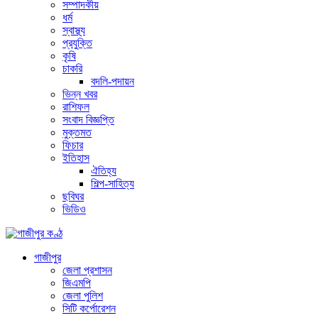
সম্পাদকীয়
ধর্ম
স্বাস্থ্য
প্রযুক্তি
কৃষি
চাকরি
বদলি-পদায়ন
ভিন্ন খবর
রাশিফল
সংবাদ বিজ্ঞপ্তি
মুক্তমত
ফিচার
ইতিহাস
ঐতিহ্য
শিল্প-সাহিত্য
ছবিঘর
ভিডিও
গাজীপুর
জেলা প্রশাসন
জিএমপি
জেলা পুলিশ
সিটি কর্পোরেশন