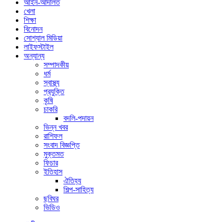
আইন-আদালত
খেলা
শিক্ষা
বিনোদন
সোশ্যাল মিডিয়া
লাইফস্টাইল
অন্যান্য
সম্পাদকীয়
ধর্ম
স্বাস্থ্য
প্রযুক্তি
কৃষি
চাকরি
বদলি-পদায়ন
ভিন্ন খবর
রাশিফল
সংবাদ বিজ্ঞপ্তি
মুক্তমত
ফিচার
ইতিহাস
ঐতিহ্য
শিল্প-সাহিত্য
ছবিঘর
ভিডিও