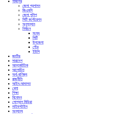
গাজীপুর
জেলা প্রশাসন
জিএমপি
জেলা পুলিশ
সিটি কর্পোরেশন
অনুসন্ধান
নির্বাচন
সংসদ
সিটি
উপজেলা
পৌর
ইউপি
জাতীয়
সারাদেশ
আন্তর্জাতিক
আলোচিত
অর্থ-বাণিজ্য
রাজনীতি
আইন-আদালত
খেলা
শিক্ষা
বিনোদন
সোশ্যাল মিডিয়া
লাইফস্টাইল
অন্যান্য