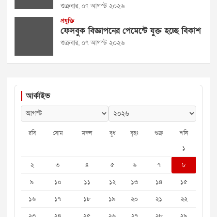
শুক্রবার, ০৭ আগস্ট ২০২৬
প্রযুক্তি
ফেসবুক বিজ্ঞাপনের পেমেন্টে যুক্ত হচ্ছে বিকাশ
শুক্রবার, ০৭ আগস্ট ২০২৬
আর্কাইভ
রবি
সোম
মঙ্গল
বুধ
বৃহঃ
শুক্র
শনি
১
২
৩
৪
৫
৬
৭
৮
৯
১০
১১
১২
১৩
১৪
১৫
১৬
১৭
১৮
১৯
২০
২১
২২
২৩
২৪
২৫
২৬
২৭
২৮
২৯