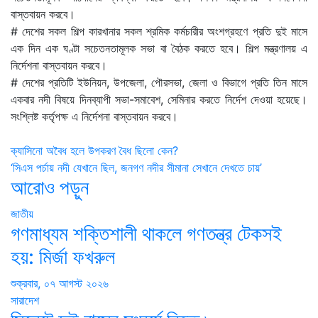
বাস্তবায়ন করবে।
# দেশের সকল শিল্প কারখানার সকল শ্রমিক কর্মচারীর অংশগ্রহণে প্রতি দুই মাসে
এক দিন এক ঘণ্টা সচেতনতামূলক সভা বা বৈঠক করতে হবে। শিল্প মন্ত্রণালয় এ
নির্দেশনা বাস্তবায়ন করবে।
# দেশের প্রতিটি ইউনিয়ন, উপজেলা, পৌরসভা, জেলা ও বিভাগে প্রতি তিন মাসে
একবার নদী বিষয়ে দিনব্যাপী সভা-সমাবেশ, সেমিনার করতে নির্দেশ দেওয়া হয়েছে।
সংশ্লিষ্ট কর্তৃপক্ষ এ নির্দেশনা বাস্তবায়ন করবে।
Post
ক্যাসিনো অবৈধ হলে উপকরণ বৈধ ছিলো কেন?
‘সিএস পর্চায় নদী যেখানে ছিল, জনগণ নদীর সীমানা সেখানে দেখতে চায়’
navigation
আরোও পড়ুন
জাতীয়
গণমাধ্যম শক্তিশালী থাকলে গণতন্ত্র টেকসই
হয়: মির্জা ফখরুল
শুক্রবার, ০৭ আগস্ট ২০২৬
সারাদেশ