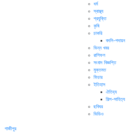
ধর্ম
স্বাস্থ্য
প্রযুক্তি
কৃষি
চাকরি
বদলি-পদায়ন
ভিন্ন খবর
রাশিফল
সংবাদ বিজ্ঞপ্তি
মুক্তমত
ফিচার
ইতিহাস
ঐতিহ্য
শিল্প-সাহিত্য
ছবিঘর
ভিডিও
গাজীপুর