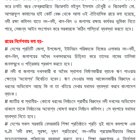
করে চলতি বছর ফেব্রুয়ারিতে বিচারপতি মইনুল ইসলাম চৌধুরী ও বিচারপতি মো.
আশরাফুল কামালের হাই কোর্ট বেঞ্চ থেকে আসা ওই ঐতিহাসিক রায়ে বলা হয়েছে,
নদী রক্ষা কমিশন যাতে নদ-নদী, খাল-বিল ও জলাশয় রক্ষায় কার্যকর ভূমিকা নিতে
পারে, সেজন্য আইন সংশোধন করে সরকারকে ‘কঠিন শাস্তির’ ব্যবস্থা করতে হবে।
রায়ের নির্দেশনায় বলা হয়-
# দেশের প্রতিটি জেলা, উপজেলা, ইউনিয়ন পরিষদকে নিজের এলাকার নদ-নদী,
খাল-বিল, জলাশয়ের অবৈধ দখলদারদের চিহ্নিত করে তাদের নামের তালিকা
জনসম্মুখে ও পত্রিকায় প্রকাশ করতে হবে।
# নদী বা জলাশয় দখলকারী বা অবৈধ স্থাপনা নির্মাণকারীরা ব্যাংক ঋণ পাওয়ার
ক্ষেত্রে ‘অযোগ্য’ বিবেচিত হবেন। ঋণ দেওয়ার সময় আবেদনকারীর বিরুদ্ধে এ
ধরনের অভিযোগ আছে কি না তা খতিয়ে দেখার যথাযথ ব্যবস্থা করবে বাংলাদেশ
ব্যাংক।
# জাতীয় বা স্থানীয়- কোনো ধরনের নির্বাচনে প্রার্থীর বিরুদ্ধে নদী দখলের অভিযোগ
থাকলে তাকে নির্বাচনের অযোগ্য ঘোষণা করবে নির্বাচন কমিশন। সে ব্যপারে যথাযথ
ব্যবস্থা নিতে হবে।
# দেশের সকল সরকারি বেসরকারি শিক্ষা প্রতিষ্ঠানে প্রতি দুই মাসে কমপক্ষে এক
ঘণ্টা ‘নদী রক্ষা, সুরক্ষা, দূষণ প্রতিরোধ’, নদ-নদীর প্রয়োজনীয়তার বিষয়ে
সচেতনতামূলক পাঠদানের ব্যবস্থা করতে হবে। শিক্ষা মন্ত্রণালয় এ নির্দেশনা