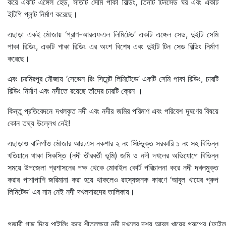
করে একটি এঙ্গেল হেড, সাতটি সেমি পাকা বিল্ডিং, তিনটি টিনসেড ঘর এবং একটি
ইটিপি প্লান্ট নির্মাণ করেছে।
এছাড়া একই মৌজায় ‘প্রাণ-আরএফএল লিমিটেড’ একটি এঙ্গেল সেড, দুইটি সেমি
পাকা বিল্ডিং, একটি পাকা বিল্ডিং এর অংশ বিশেষ এবং দুইটি টিন সেড বিল্ডিং নির্মাণ
করেছে।
এবং চরমিরপুর মৌজায় ‘সেভেন রিং সিমেন্ট লিমিটেডে’ একটি সেমি পাকা বিল্ডিং, চারটি
বিল্ডিং নির্মাণ এবং নদীতে রয়েছে তাঁদের চারটি ক্রেন ।
কিন্তু প্রতিবেদনে দখলকৃত নদী এবং নদীর জমির পরিমাণ এবং পরিবেশ দূষণের বিষয়ে
কোন তথ্য উল্লেখ নেই!
এছাড়াও বালিগাঁও মৌজার আর.এস নকশার ২ নং সিটভুক্ত সরকারি ১ নং সহ বিভিন্ন
খতিয়ানে থাকা সিকস্তি (নদী তীরবর্তী ভূমি) জমি ও নদী দখলের অভিযোগে বিভিন্ন
সময়ে উপজেলা প্রশাসনের পক্ষ থেকে মোবাইল কোর্ট পরিচালনা করে নদী দখলমুক্ত
করার পাশাপাশি জরিমানা করা হয়ে থাকলেও রহস্যজনক কারণে ‘আবুল খায়ের গ্রুপ
লিমিটেড’ এর নাম নেই নদী দখলদারদের তালিকায়।
গজারী গাছ দিয়ে পাইলিং করে শীতলক্ষ্যা নদী দখলের দৃশ্য আবুল খায়ের গ্রুপের (ফা