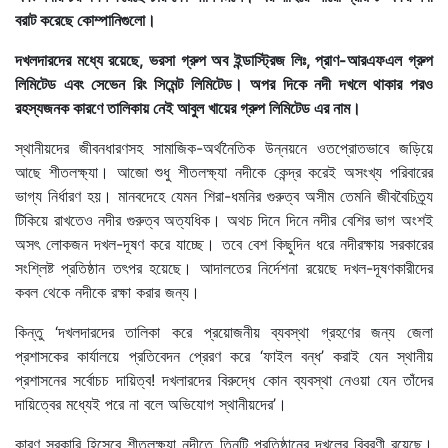
বরাট করেছে কোম্পানিগুলো।
দখলদারদের মধ্যে রয়েছে, ভরসা গ্রুপ অব ইন্ডাস্ট্রিজ লিঃ, প্রাণ-আরএফএল গ্রুপ
লিমিটেড এবং সেভেন রিং সিমেন্ট লিমিটেড। অপর দিকে নদী দখলে থাকার পরও
রহস্যজনক কারণে তালিকায় নেই আবুল খায়ের গ্রুপ লিমিটেড এর নাম।
স্থানীয়দের জীবনধারণসহ সামাজিক-অর্থনৈতিক উন্নয়নে ওতপ্রোতভাবে জড়িয়ে
আছে শীতলক্ষ্যা। আজো শুধু শীতলক্ষ্যা নদীকে কেন্দ্র করেই অসংখ্য পরিবারের
ভাগ্য নির্ধারণ হয়। মানবদেহে যেমন শিরা-ধমনির গুরুত্ব অসীম তেমনি জীববৈচিত্র্য
টিকিয়ে রাখতেও নদীর গুরুত্ব অত্যধিক। অথচ দিনে দিনে নদীর বেশির ভাগ অংশই
অসৎ লোকজন দখল-দূষণ করে যাচ্ছে। তবে বেশ কিছুদিন ধরে নদীরক্ষায় সরকারের
সংশ্লিষ্ট প্রতিষ্ঠান তৎপর হয়েছে। আদালতের নির্দেশনা রয়েছে দখল-দূষণকারীদের
কবল থেকে নদীকে রক্ষা করার জন্য।
কিন্তু ‘দখলদারদের তালিকা করে প্রয়োজনীয় ব্যবস্থা গ্রহণের জন্য জেলা
প্রশাসকের কার্যালয়ে প্রতিবেদন প্রেরণ করে ‘ফাইল বন্ধ’ করাই যেন স্থানীয়
প্রশাসনের সর্বোচচ দায়িত্ব! দখলারদের বিরুদ্ধে কোন ব্যবস্থা নেওয়া যেন তাঁদের
দায়িত্বের মধ্যেই পরে না বলে অভিযোগ স্থানীয়দের’।
কারণ সরকারি হিসেবে শীতলক্ষ্যা নদীতে তিনটি প্রতিষ্ঠানের দখলের বিবরণী রয়েছে।