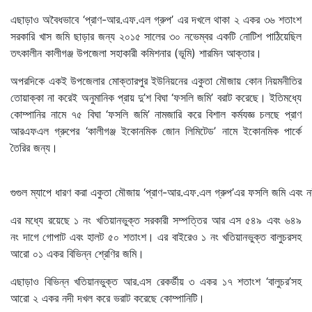
এছাড়াও অবৈধভাবে ‘প্রাণ-আর.এফ.এল গ্রুপ’ এর দখলে থাকা ২ একর ৩৬ শতাংশ
সরকারি খাস জমি ছাড়ার জন্য ২০১৫ সালের ৩০ নভেম্বর একটি নোটিশ পাঠিয়েছিল
তৎকালীন কালীগঞ্জ উপজেলা সহাকারী কমিশনার (ভূমি) শারমিন আক্তার।
অপরদিকে একই উপজেলার মোক্তারপুর ইউনিয়নের একুতা মৌজায় কোন নিয়মনীতির
তোয়াক্কা না করেই অনুমানিক প্রায় দু’শ বিঘা ‘ফসলি জমি’ বরাট করেছে। ইতিমধ্যে
কোম্পানির নামে ৭৫ বিঘা ‘ফসলি জমি’ নামজারি করে বিশাল কর্মযজ্ঞ চলছে প্রাণ
আরএফএল গ্রুপের ‘কালীগঞ্জ ইকোনমিক জোন লিমিটেড’ নামে ইকোনমিক পার্কে
তৈরির জন্য।
গুগুল ম্যাপে ধারণ করা একুতা মৌজায় ‘প্রাণ-আর.এফ.এল গ্রুপ’এর ফসলি জমি এবং ন
এর মধ্যে রয়েছে ১ নং খতিয়ানভুক্ত সরকারী সম্পত্তির আর এস ৫৪৯ এবং ৬৪৯
নং দাগে গোপাট এবং হালট ৫০ শতাংশ। এর বাইরেও ১ নং খতিয়ানভুক্ত বালুচরসহ
আরো ০১ একর বিভিন্ন শ্রেণির জমি।
এছাড়াও বিভিন্ন খতিয়ানভুক্ত আর.এস রেকর্ডীয় ৩ একর ১৭ শতাংশ ‘বালুচর’সহ
আরো ২ একর নদী দখল করে ভরাট করেছে কোম্পানিটি।