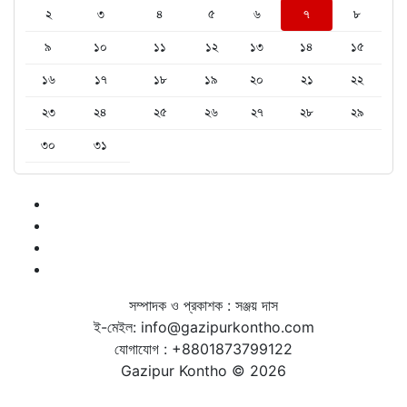
২
৩
৪
৫
৬
৭
৮
৯
১০
১১
১২
১৩
১৪
১৫
১৬
১৭
১৮
১৯
২০
২১
২২
২৩
২৪
২৫
২৬
২৭
২৮
২৯
৩০
৩১
সম্পাদক ও প্রকাশক : সঞ্জয় দাস
ই-মেইল: info@gazipurkontho.com
যোগাযোগ : +8801873799122
Gazipur Kontho © 2026