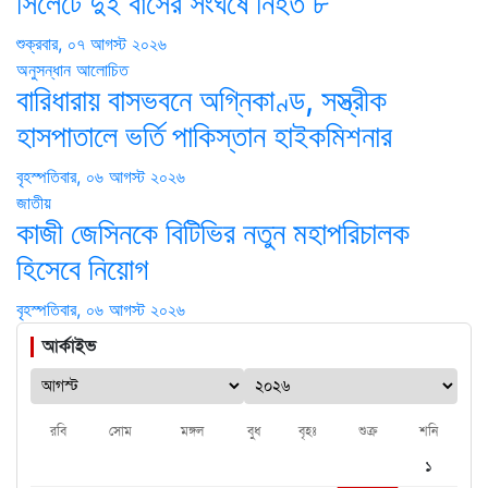
সিলেটে দুই বাসের সংঘর্ষে নিহত ৮
শুক্রবার, ০৭ আগস্ট ২০২৬
অনুসন্ধান
আলোচিত
বারিধারায় বাসভবনে অগ্নিকাণ্ড, সস্ত্রীক
হাসপাতালে ভর্তি পাকিস্তান হাইকমিশনার
বৃহস্পতিবার, ০৬ আগস্ট ২০২৬
জাতীয়
কাজী জেসিনকে বিটিভির নতুন মহাপরিচালক
হিসেবে নিয়োগ
বৃহস্পতিবার, ০৬ আগস্ট ২০২৬
আর্কাইভ
রবি
সোম
মঙ্গল
বুধ
বৃহঃ
শুক্র
শনি
১