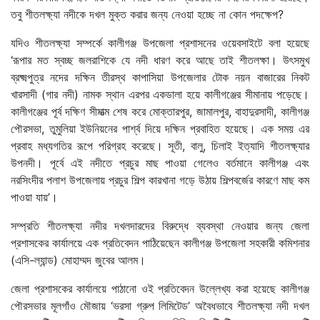
তবু শীতলক্ষ্যা নদীকে দখল মুক্ত করার জন্য নেওয়া হচ্ছে না কোন পদক্ষেপ?
যদিও শীতলক্ষ্যা সম্পর্কে কালীগঞ্জ উপজেলা প্রশাসনের ওয়েবসাইটে বলা হয়েছে
‘রূপার মত স্বচ্ছ জলরাশিকে যে নদী ধারণ করে আছে তাই শীতলক্ষা। উৎসমুখ
ব্রক্ষ্মপুত্র নদের দক্ষিন তীরস্থ কাপাসিয়া উপজেলার টোক নয়ন বাজারের নিকট
খারসাদী (গার নদী) নামক স্থান এরপর একডালা হয়ে কালীগঞ্জের সীমানায় পড়েছে।
কালীগঞ্জের পূর্ব দক্ষিণ সীমাত্ম শেষ করে মোক্তারপুর, জামালপুর, বাহাদুরসাদী, কালীগঞ্জ
পৌরসভা, তুমুলিয়া ইউনিয়নের পার্শ্ব দিয়ে দক্ষিন প্রবাহিত হয়েছে। এক সময় এর
প্রবাহ মধ্যগতির রূপে পরিগ্রহ করেছে। সূতী, বালু, চিলাই ইত্যাদি শীতলক্ষ্যার
উপনদী। পূর্বে এই নদীতে প্রচুর মাছ পাওয়া গেলেও বর্তমানে কালীগঞ্জ এবং
নরসিংদীর পলাশ উপজেলায় প্রচুর শিল্প কারখানা গড়ে উঠায় শিল্পবর্জের কারণে মাছ কম
পাওয়া যায়’।
সম্প্রতি শীতলক্ষ্যা নদীর দখলদারদের বিরুদ্ধে ব্যবস্থা নেওয়ার জন্য জেলা
প্রশাসকের কার্যালয়ে এক প্রতিবেদন পাঠিয়েছেন কালীগঞ্জ উপজেলা সহকারী কমিশনার
(এসি-ল্যান্ড) মোহাম্মদ জুবের আলম।
জেলা প্রশাসকের কার্যালয়ে পাঠানো ওই প্রতিবেদন উল্লেখ্য করা হয়েছে কালীগঞ্জ
পৌরসভার মূলগাঁও মৌজায় ‘ভরসা গ্রুপ লিমিটেড’ অবৈধভাবে শীতলক্ষ্যা নদী দখল