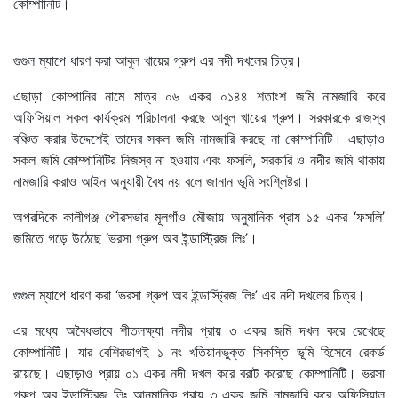
কোম্পানিটি।
গুগুল ম্যাপে ধারণ করা আবুল খায়ের গ্রুপ এর নদী দখলের চিত্র।
এছাড়া কোম্পানির নামে মাত্র ০৬ একর ০১৪৪ শতাংশ জমি নামজারি করে
অফিসিয়াল সকল কার্যক্রম পরিচালনা করছে আবুল খায়ের গ্রুপ। সরকারকে রাজস্ব
বঞ্চিত করার উদ্দেশেই তাদের সকল জমি নামজারি করছে না কোম্পানিটি। এছাড়াও
সকল জমি কোম্পানিটির নিজস্ব না হওয়ায় এবং ফসলি, সরকারি ও নদীর জমি থাকায়
নামজারি করাও আইন অনুযায়ী বৈধ নয় বলে জানান ভূমি সংশ্লিষ্টরা।
অপরদিকে কালীগঞ্জ পৌরসভার মূলগাঁও মৌজায় অনুমানিক প্রায ১৫ একর ‘ফসলি’
জমিতে গড়ে উঠেছে ‘ভরসা গ্রুপ অব ইন্ডাস্ট্রিজ লিঃ’।
গুগুল ম্যাপে ধারণ করা ‘ভরসা গ্রুপ অব ইন্ডাস্ট্রিজ লিঃ’ এর নদী দখলের চিত্র।
এর মধ্যে অবৈধভাবে শীতলক্ষ্যা নদীর প্রায় ৩ একর জমি দখল করে রেখেছে
কোম্পানিটি। যার বেশিরভাগই ১ নং খতিয়ানভুক্ত সিকস্তি ভূমি হিসেবে রেকর্ড
রয়েছে। এছাড়াও প্রায় ০১ একর নদী দখল করে বরাট করেছে কোম্পানিটি। ভরসা
গ্রুপ অব ইন্ডাস্ট্রিজ লিঃ আনুমানিক প্রায় ৩ একর জমি নামজারি করে অফিসিয়াল