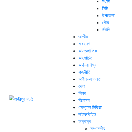
সংসদ
সিটি
উপজেলা
পৌর
ইউপি
জাতীয়
সারাদেশ
আন্তর্জাতিক
আলোচিত
অর্থ-বাণিজ্য
রাজনীতি
আইন-আদালত
খেলা
শিক্ষা
বিনোদন
সোশ্যাল মিডিয়া
লাইফস্টাইল
অন্যান্য
সম্পাদকীয়