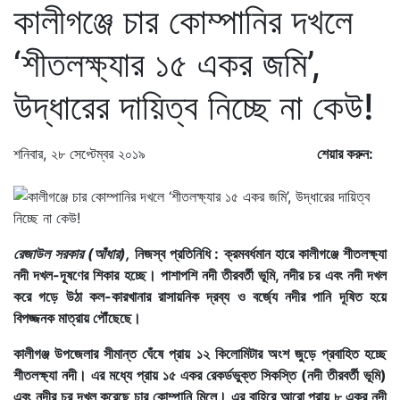
কালীগঞ্জে চার কোম্পানির দখলে
‘শীতলক্ষ্যার ১৫ একর জমি’,
উদ্ধারের দায়িত্ব নিচ্ছে না কেউ!
শনিবার, ২৮ সেপ্টেম্বর ২০১৯
শেয়ার করুন:
রেজাউল সরকার (আঁধার),
নিজস্ব প্রতিনিধি :
ক্রমবর্ধমান হারে কালীগঞ্জে শীতলক্ষ্যা
নদী দখল-দূষণের শিকার হচ্ছে। পাশাপশি নদী তীরবর্তী ভূমি, নদীর চর এবং নদী দখল
করে গড়ে উঠা কল-কারখানার রাসায়নিক দ্রব্য ও বর্জ্যে নদীর পানি দূষিত হয়ে
বিপজ্জনক মাত্রায় পৌঁছেছে।
কালীগঞ্জ উপজেলার সীমান্ত ঘেঁষে প্রায় ১২ কিলোমিটার অংশ জুড়ে প্রবাহিত হচ্ছে
শীতলক্ষ্যা নদী। এর মধ্যে প্রায় ১৫ একর রেকর্ডভুক্ত সিকস্তি (নদী তীরবর্তী ভূমি)
এবং নদীর চর দখল করেছে চার কোম্পানি মিলে। এর বাহিরে আরো প্রায় ৮ একর নদী