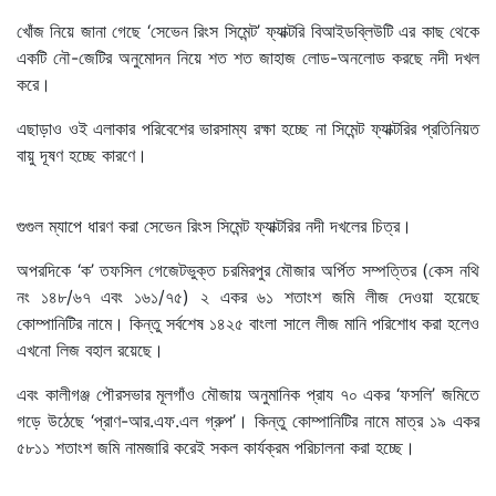
খোঁজ নিয়ে জানা গেছে ‘সেভেন রিংস সিমেন্ট’ ফ্যাক্টরি বিআইডব্লিউটি এর কাছ থেকে
একটি নৌ-জেটির অনুমোদন নিয়ে শত শত জাহাজ লোড-অনলোড করছে নদী দখল
করে।
এছাড়াও ওই এলাকার পরিবেশের ভারসাম্য রক্ষা হচ্ছে না সিমেন্ট ফ্যাক্টরির প্রতিনিয়ত
বায়ু দূষণ হচ্ছে কারণে।
গুগুল ম্যাপে ধারণ করা সেভেন রিংস সিমেন্ট ফ্যাক্টরির নদী দখলের চিত্র।
অপরদিকে ‘ক’ তফসিল গেজেটভুক্ত চরমিরপুর মৌজার অর্পিত সম্পত্তির (কেস নথি
নং ১৪৮/৬৭ এবং ১৬১/৭৫) ২ একর ৬১ শতাংশ জমি লীজ দেওয়া হয়েছে
কোম্পানিটির নামে। কিন্তু সর্বশেষ ১৪২৫ বাংলা সালে লীজ মানি পরিশোধ করা হলেও
এখনো লিজ বহাল রয়েছে।
এবং কালীগঞ্জ পৌরসভার মূলগাঁও মৌজায় অনুমানিক প্রায ৭০ একর ‘ফসলি’ জমিতে
গড়ে উঠেছে ‘প্রাণ-আর.এফ.এল গ্রুপ’। কিন্তু কোম্পানিটির নামে মাত্র ১৯ একর
৫৮১১ শতাংশ জমি নামজারি করেই সকল কার্যক্রম পরিচালনা করা হচ্ছে।