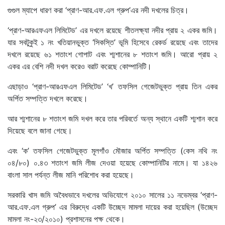
গুগুল ম্যাপে ধারণ করা ‘প্রাণ-আর.এফ.এল গ্রুপ’এর নদী দখলের চিত্র।
‘প্রাণ-আরএফএল লিমিটেড’ এর দখলে রয়েছে শীতলক্ষ্যা নদীর প্রায় ২ একর জমি।
যার সবটুকুই ১ নং খতিয়ানভুক্ত ‘সিকস্তি’ ভূমি হিসেবে রেকর্ড রয়েছে এবং তাদের
দখলে রয়েছে ৬১ শতাংশ গোপাট এবং শ্মশানের ৮ শতাংশ জমি। আরো প্রায় ২
একর এর বেশি নদী দখল করেও বরাট করেছে কোম্পানিটি।
এছাড়াও ‘প্রাণ-আরএফএল লিমিটেড’ ‘খ’ তফসিল গেজেটভুক্ত প্রায় তিন একর
অর্পিত সম্পত্তি দখলে করেছে।
আর শ্মশানের ৮ শতাংশ জমি দখল করে তার পরিবর্তে অন্য স্থানে একটি শ্মশান করে
দিয়েছে বলে জানা গেছে।
এবং ‘ক’ তফসিল গেজেটভুক্ত মূলগাঁও মৌজার অর্পিত সম্পত্তি (কেস নথি নং
০৪/৮০) ০.৪৩ শতাংশ জমি লীজ দেওয়া হয়েছে কোম্পানিটির নামে। যা ১৪২৬
বাংলা সাল পর্যন্ত লীজ মানি পরিশোধ করা হয়েছে।
সরকারি খাস জমি অবৈধভাবে দখলের অভিযোগে ২০১০ সালের ১১ নভেম্বর ‘প্রাণ-
আর.এফ.এল গ্রুপ’ এর বিরুদ্ধে একটি উচ্ছেদ মামলা দায়ের করা হয়েছিল (উচ্ছেদ
মামলা নং-২৩/২০১০) প্রশাসনের পক্ষ থেকে।