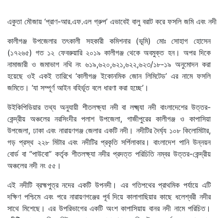
একুতা মৌজায় ‘প্রাণ-আর.এফ.এল গ্রুপ’ এভাবেই বালু বরাট করে ফসলি জমি এবং নদ
কালীগঞ্জ উপজেলার তৎকালী সহকারী কমিশনার (ভূমি) মোঃ সোহাগ হোসেন
(১৭২৬৫) গত ১২ ফেবরুয়ারি ২০১৯ কালীগঞ্জ থেকে অবমুক্ত হন। অপর দিকে
নামাজারী ও জমাভাগ নথি নং ৬১৯,৬২০,৬২১,৬২২,৬২৩/১৮-১৯ অনুমোদন করা
হয়েছে ওই একই তারিখে ‘কালীগঞ্জ ইকোনমিক জোন লিমিটেড’ এর নামে ফসলি
জমিতে। ‘যা সম্পূর্ণ আইন বহির্ভূত বলে ধারণা করা হচ্ছে’।
উইকিপিডিয়ার তথ্য অনুযায়ী শীতলক্ষ্যা নদী বা লক্ষ্ম্যা নদী বাংলাদেশের উত্তর-
কেন্দ্রীয় অঞ্চলের নরসিংদীর পলাশ উপজেলা, গাজীপুরের কালীগঞ্জ ও কাপাসিয়া
উপজেলা, ঢাকা এবং নারায়ণগঞ্জ জেলার একটি নদী। নদীটির দৈর্ঘ্য ১০৮ কিলোমিটার,
গড় প্রস্থ ২২৮ মিটার এবং নদীটির প্রকৃতি সর্পিলাকার। বাংলাদেশ পানি উন্নয়ন
বোর্ড বা “পাউবো” কর্তৃক শীতলক্ষ্যা নদীর প্রদত্ত পরিচিতি নম্বর উত্তর-কেন্দ্রীয়
অঞ্চলের নদী নং ৫৫।
এই নদীটি ব্রহ্মপুত্র নদের একটি উপনদী। এর গতিপথের প্রাথমিক পর্যায়ে এটি
দক্ষিণ পশ্চিমে এবং পরে নারায়ণগঞ্জের পূর্ব দিয়ে কালাগাছিয়ার কাছে ধলেশ্বরী নদীর
সাথে মিশেছে। এর উপরিভাগের একটি অংশ কাপাসিয়ায় বানর নদী নামে পরিচিত।