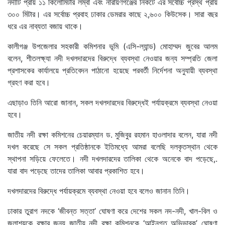
নদীটি প্রায় ১১ কিলোমিটার লম্বা এবং নারায়ণগঞ্জের নিকটে এর সর্বোচ্চ প্রস্থ প্রায়
৩০০ মিটার। এর সর্বোচ্চ প্রবাহ ঢাকার ডেমরার কাছে ২,৬০০ কিউসেক। সারা বছর
ধরে এর নাব্যতা বজায় থাকে।
কালীগঞ্জ উপজেলার সহকারী কমিশনার ভূমি (এসি-ল্যান্ড) মোহাম্মদ জুবের আলম
বলেন, শীতলক্ষ্যা নদী দখলদারদের বিরুদ্ধে ব্যবস্থা নেওয়ার জন্য সম্প্রতি জেলা
প্রশাসকের কার্যালয়ে প্রতিবেদন পাঠানো হয়েছে পরবর্তী নির্দেশনা অনুযায়ী ব্যবস্থা
গ্রহণ করা হবে।
এছাড়াও তিনি আরো জানান, সকল দখলদারদের বিরুদ্ধেই পর্যায়ক্রমে ব্যবস্থা নেওয়া
হবে।
জাতীয় নদী রক্ষা কমিশনের চেয়ারম্যান ড. মুজিবুর রহমান হাওলাদার বলেন, যারা নদী
দখল করেছে সে সকল প্রতিষ্ঠানকে ইতিমধ্যে আমরা বলেছি দলকৃতস্থান থেকে
স্থাপনা সড়িয়ে ফেলেতে। নদী দখলদারদের তালিকা থেকে অনেকে বাদ পড়েছে,.
যারা বাদ পড়েছে তাদের তালিকা আবার প্রকাশিত হবে।
দখলদারদের বিরুদ্ধে পর্যায়ক্রমে ব্যবস্থা নেওয়া হবে বলেও জানান তিনি।
ঢাকার তুরাগ নদকে ‘জীবন্ত সত্তা’ ঘোষণা করে দেশের সকল নদ-নদী, খাল-বিল ও
জলাশয়কে রক্ষার জন্য জাতীয় নদী রক্ষা কমিশনকে ‘আইনগত অভিভাবক’ ঘোষণা