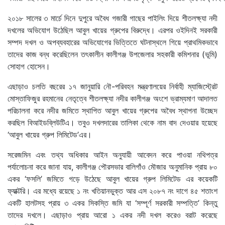
২০১৮ সালের ৩ মার্চে দিনে দুপুরে অবৈধ গজারী গাছের পাইলিং দিয়ে শীতলক্ষ্যা নদী
দখলের অভিযোগ উঠেছিল আবুল খায়ের গ্রুপের বিরুদ্ধে। এরপর ওইদিনই সরকারী
সম্পদ দখল ও অপব্যবহারের অভিযোগের ভিত্তিতে ঘটনাস্থলে গিয়ে প্রাথমিকভাবে
তাদের কাজ বন্ধ করেছিলেন তৎকালীন কালীগঞ্জ উপজেলার সহকারী কমিশনার (ভূমি)
সোহাগ হোসেন।
এছাড়াও চলতি বছরের ১৭ জানুয়ারি নৌ-পরিবহন মন্ত্রণালয়ের নির্বাহী ম্যাজিস্ট্রেট
মোস্তাফিজুর রহমানের নেতৃত্বে শীতলক্ষ্যা নদীর কালীগঞ্জ অংশে ভ্রাম্যমাণ আদালত
পরিচালনা করে নদীর জমিতে স্থাপিত আবুল খায়ের গ্রুপের অবৈধ স্থাপনা উচ্ছেদ
করছিল বিআইডব্লিউটিএ। তবুও দখলদারের তালিকা থেকে নাম বাদ দেওয়ার হয়েছে
‘আবুল খায়ের গ্রুপ লিমিটেড’এর।
সরেজমিন এবং তথ্য অধিকার আইন অনুযায়ী আবেদন করে পাওয়া নথিপত্র
পর্যালোচনা করে জানা যায়, কালীগঞ্জ পৌরসভার বালিগাঁও মৌজার অনুমানিক প্রায় ৮০
একর ‘ফসলি’ জমিতে গড়ে উঠেছে আবুল খায়ের গ্রুপ লিমিটেড এর কয়েকটি
ফ্যাক্টরি। এর মধ্যে রয়েছে ১ নং খতিয়ানভুক্ত আর এস ২০৮৭ নং দাগে ৪৫ শতাংশ
একটি হালটসহ প্রায় ৩ একর সিকস্তি জমি যা ‘সম্পূর্ণ সরকারী সম্পত্তি’ কিন্তু
তাদের দখলে। এছাড়াও প্রায় আরো ১ একর নদী দখল করেও বরাট করেছে