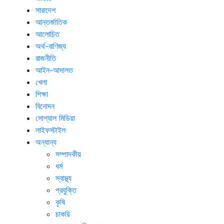
সারাদেশ
আন্তর্জাতিক
আলোচিত
অর্থ-বাণিজ্য
রাজনীতি
আইন-আদালত
খেলা
শিক্ষা
বিনোদন
সোশ্যাল মিডিয়া
লাইফস্টাইল
অন্যান্য
সম্পাদকীয়
ধর্ম
স্বাস্থ্য
প্রযুক্তি
কৃষি
চাকরি