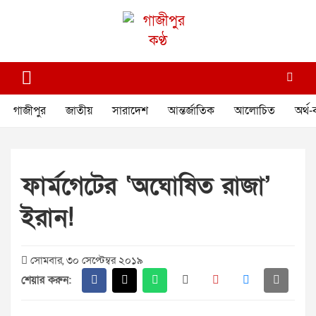
Skip
to
content
গাজীপুর কণ্ঠ
গণমানুষের কণ্ঠ
গাজীপুর
জাতীয়
সারাদেশ
আন্তর্জাতিক
আলোচিত
অর্থ-
ফার্মগেটের ‘অঘোষিত রাজা’
ইরান!
সোমবার, ৩০ সেপ্টেম্বর ২০১৯
শেয়ার করুন: