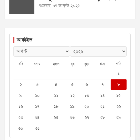
শুক্রবার, ০৭ আগস্ট ২০২৬
আর্কাইভ
রবি
সোম
মঙ্গল
বুধ
বৃহঃ
শুক্র
শনি
১
২
৩
৪
৫
৬
৭
৮
৯
১০
১১
১২
১৩
১৪
১৫
১৬
১৭
১৮
১৯
২০
২১
২২
২৩
২৪
২৫
২৬
২৭
২৮
২৯
৩০
৩১