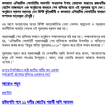
কলকাতা এশিয়াটিক সোসাইটির সভাপতি অধ্যাপক ইশাহ মোহাম্মদ ভারতের রাজধানীর
হোটেল তাজমহলে এক অনুষ্ঠানের মাধ্যমে শেখ হাসিনার হাতে এই পুরস্কার তুলে দেন।
অনুষ্ঠানে স্বাগত বক্তব্য দেন বিশিষ্ট বুদ্ধিজীবী ও কলকাতা এশিয়াটিক সোসাইটির সাধারণ
সম্পাদক সত্যব্রত চৌধুরী।
এর আগে অন্যান্যের মধ্যে বিশিষ্ট আন্তর্জাতিক নেতা নেলসন ম্যান্ডেলা ও প্রখ্যাত
অর্থনীতিক অমর্ত্য সেনকে এই পুরস্কার প্রদান করা হয়।
প্রধানমন্ত্রী শেখ হাসিনার সম্মানে অনুষ্ঠানে সম্মাননাপত্র পাঠ করা হয়। সম্মাননাপত্রে বলা
হয়, ‘এশিয়াটিক সোসাইটি প্রধানমন্ত্রী শেখ হাসিনাকে মানবিক উপলব্ধি ও শান্তিতে
অবদান রাখার জন্য “ঠাকুর শান্তি পুরস্কার-২০১৮” প্রদান করে তাঁকে সম্মান জানাচ্ছে।’
পুরস্কার গ্রহণ করে প্রধানমন্ত্রী তা দেশবাসীর প্রতি উৎসর্গ করে বলেন, ‘বাংলাদেশের
মানুষ এই সম্মান পাওয়ার উপযুক্ত। কারণ, তারা ভোটের মাধ্যমে আমাকে ক্ষমতায়
এনেছে।’
Post
রংপুরে উপনির্বাচনে জয়ী জাতীয় পার্টির সাদ এরশাদ
প্যারোলই খালেদার মুক্তির একমাত্র পথ?
navigation
আরোও পড়ুন
রাজনীতি
রাষ্ট্রপতি পদে ১১ দলীয় জোটের প্রার্থী অলি আহমদ