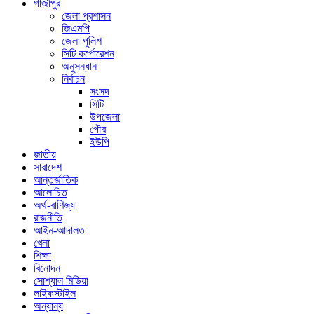
গাজীপুর
জেলা প্রশাসন
জিএমপি
জেলা পুলিশ
সিটি কর্পোরেশন
অনুসন্ধান
নির্বাচন
সংসদ
সিটি
উপজেলা
পৌর
ইউপি
জাতীয়
সারাদেশ
আন্তর্জাতিক
আলোচিত
অর্থ-বাণিজ্য
রাজনীতি
আইন-আদালত
খেলা
শিক্ষা
বিনোদন
সোশ্যাল মিডিয়া
লাইফস্টাইল
অন্যান্য