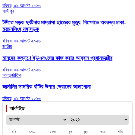
রবিবার, ০৯ আগস্ট ২০২৬
গাজীপুর
টঙ্গীতে সড়ক দুর্ঘটনায় মাদ্রাসা ছাত্রের মৃত্যু, বিক্ষোভে অবরুদ্ধ ঢাকা-
ময়মনসিংহ মহাসড়ক
রবিবার, ০৯ আগস্ট ২০২৬
জাতীয়
মানুষের কল্যাণে ইউএনওদের কাজ করার আহ্বান প্রধানমন্ত্রীর
রবিবার, ০৯ আগস্ট ২০২৬
আন্তর্জাতিক
জার্মানির সামরিক ঘাঁটির উপরে ড্রোনের আনাগোনা
রবিবার, ০৯ আগস্ট ২০২৬
আর্কাইভ
রবি
সোম
মঙ্গল
বুধ
বৃহঃ
শুক্র
শনি