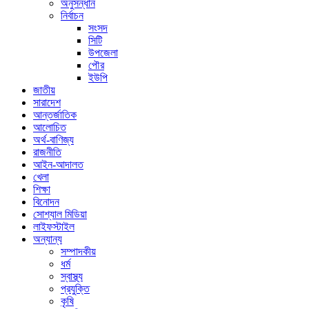
অনুসন্ধান
নির্বাচন
সংসদ
সিটি
উপজেলা
পৌর
ইউপি
জাতীয়
সারাদেশ
আন্তর্জাতিক
আলোচিত
অর্থ-বাণিজ্য
রাজনীতি
আইন-আদালত
খেলা
শিক্ষা
বিনোদন
সোশ্যাল মিডিয়া
লাইফস্টাইল
অন্যান্য
সম্পাদকীয়
ধর্ম
স্বাস্থ্য
প্রযুক্তি
কৃষি