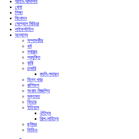
আইন-আদালত
খেলা
শিক্ষা
বিনোদন
সোশ্যাল মিডিয়া
লাইফস্টাইল
অন্যান্য
সম্পাদকীয়
ধর্ম
স্বাস্থ্য
প্রযুক্তি
কৃষি
চাকরি
বদলি-পদায়ন
ভিন্ন খবর
রাশিফল
সংবাদ বিজ্ঞপ্তি
মুক্তমত
ফিচার
ইতিহাস
ঐতিহ্য
শিল্প-সাহিত্য
ছবিঘর
ভিডিও