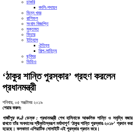
চাকরি
বদলি-পদায়ন
ভিন্ন খবর
রাশিফল
সংবাদ বিজ্ঞপ্তি
মুক্তমত
ফিচার
ইতিহাস
ঐতিহ্য
শিল্প-সাহিত্য
ছবিঘর
ভিডিও
‘ঠাকুর শান্তি পুরস্কার’ গ্রহণ করলেন
প্রধানমন্ত্রী
শনিবার, ০৫ অক্টোবর ২০১৯
শেয়ার করুন:
গাজীপুর কণ্ঠ ডেস্ক :
প্রধানমন্ত্রী শেখ হাসিনাকে আঞ্চলিক শান্তি ও সমৃদ্ধি বজায়
রাখতে তাঁর অবদানের স্বীকৃতিস্বরূপ মর্যাদাপূর্ণ ‘ঠাকুর শান্তি পুরস্কার-২০১৮’ প্রদান করা
হয়েছে। কলকাতা এশিয়াটিক সোসাইটি এই পুরস্কার প্রদান করে।