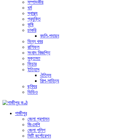
সম্পাদকীয়
ধর্ম
স্বাস্থ্য
প্রযুক্তি
কৃষি
চাকরি
বদলি-পদায়ন
ভিন্ন খবর
রাশিফল
সংবাদ বিজ্ঞপ্তি
মুক্তমত
ফিচার
ইতিহাস
ঐতিহ্য
শিল্প-সাহিত্য
ছবিঘর
ভিডিও
গাজীপুর
জেলা প্রশাসন
জিএমপি
জেলা পুলিশ
সিটি কর্পোরেশন