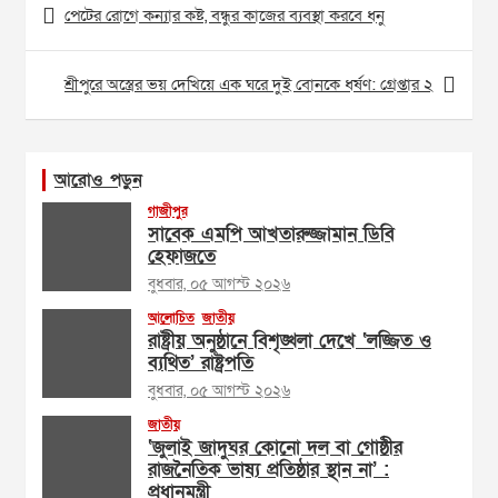
পেটের রোগে কন্যার কষ্ট, বন্ধুর কাজের ব্যবস্থা করবে ধনু
navigation
শ্রীপুরে অস্ত্রের ভয় দেখিয়ে এক ঘরে দুই বোনকে ধর্ষণ: গ্রেপ্তার ২
আরোও পড়ুন
গাজীপুর
সাবেক এমপি আখতারুজ্জামান ডিবি
হেফাজতে
বুধবার, ০৫ আগস্ট ২০২৬
আলোচিত
জাতীয়
রাষ্ট্রীয় অনুষ্ঠানে বিশৃঙ্খলা দেখে ‘লজ্জিত ও
ব্যথিত’ রাষ্ট্রপতি
বুধবার, ০৫ আগস্ট ২০২৬
জাতীয়
‘জুলাই জাদুঘর কোনো দল বা গোষ্ঠীর
রাজনৈতিক ভাষ্য প্রতিষ্ঠার স্থান না’ :
প্রধানমন্ত্রী