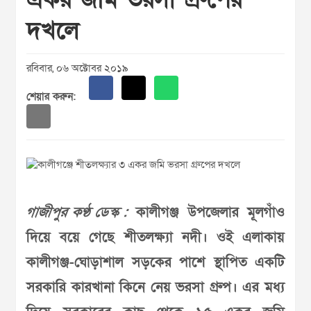
দখলে
রবিবার, ০৬ অক্টোবর ২০১৯
শেয়ার করুন:
গাজীপুর কণ্ঠ ডেস্ক :
কালীগঞ্জ উপজেলার মূলগাঁও
দিয়ে বয়ে গেছে শীতলক্ষ্যা নদী। ওই এলাকায়
কালীগঞ্জ-ঘোড়াশাল সড়কের পাশে স্থাপিত একটি
সরকারি কারখানা কিনে নেয় ভরসা গ্রুপ। এর মধ্য