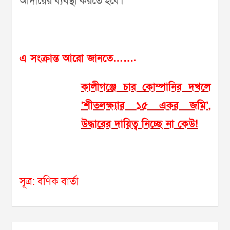
আদায়ের ব্যবস্থা করতে হবে।
এ সংক্রান্ত আরো জানতে…….
কালীগঞ্জে চার কোম্পানির দখলে
‘শীতলক্ষ্যার ১৫ একর জমি’,
উদ্ধারের দায়িত্ব নিচ্ছে না কেউ!
সূত্র: বণিক বার্তা
Post