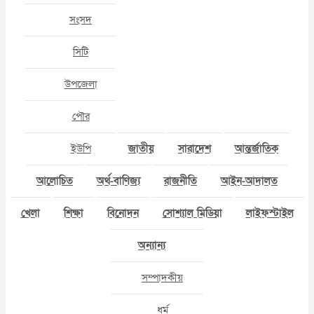
সংসদ
সিটি
উপজেলা
পৌর
ইউপি
জাতীয়
সারাদেশ
আন্তর্জাতিক
আলোচিত
অর্থ-বাণিজ্য
রাজনীতি
আইন-আদালত
খেলা
শিক্ষা
বিনোদন
সোশ্যাল মিডিয়া
লাইফস্টাইল
অন্যান্য
সম্পাদকীয়
ধর্ম