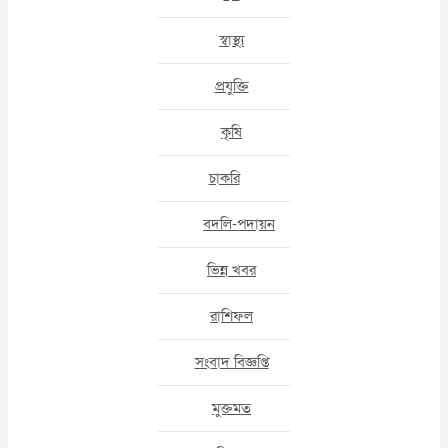
স্বাস্থ্য
প্রযুক্তি
কৃষি
চাকরি
বদলি-পদায়ন
ভিন্ন খবর
রাশিফল
সংবাদ বিজ্ঞপ্তি
মুক্তমত