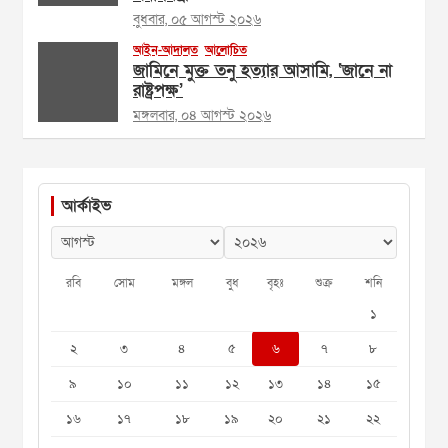
বুধবার, ০৫ আগস্ট ২০২৬
আইন-আদালত
আলোচিত
জামিনে মুক্ত তনু হত্যার আসামি, ‘জানে না
রাষ্ট্রপক্ষ’
মঙ্গলবার, ০৪ আগস্ট ২০২৬
আর্কাইভ
রবি
সোম
মঙ্গল
বুধ
বৃহঃ
শুক্র
শনি
১
২
৩
৪
৫
৬
৭
৮
৯
১০
১১
১২
১৩
১৪
১৫
১৬
১৭
১৮
১৯
২০
২১
২২