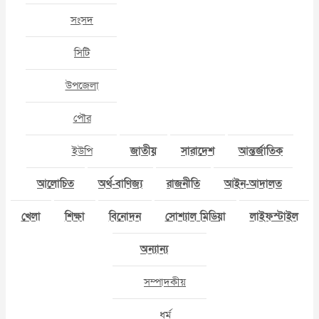
সংসদ
সিটি
উপজেলা
পৌর
ইউপি
জাতীয়
সারাদেশ
আন্তর্জাতিক
আলোচিত
অর্থ-বাণিজ্য
রাজনীতি
আইন-আদালত
খেলা
শিক্ষা
বিনোদন
সোশ্যাল মিডিয়া
লাইফস্টাইল
অন্যান্য
সম্পাদকীয়
ধর্ম