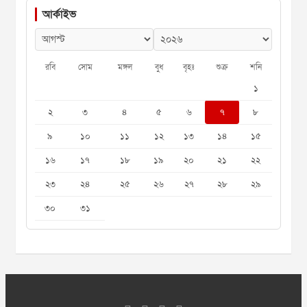
আর্কাইভ
রবি
সোম
মঙ্গল
বুধ
বৃহঃ
শুক্র
শনি
১
২
৩
৪
৫
৬
৭
৮
৯
১০
১১
১২
১৩
১৪
১৫
১৬
১৭
১৮
১৯
২০
২১
২২
২৩
২৪
২৫
২৬
২৭
২৮
২৯
৩০
৩১