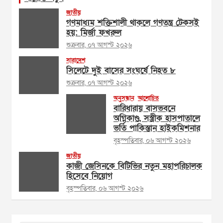
জাতীয়
গণমাধ্যম শক্তিশালী থাকলে গণতন্ত্র টেকসই
হয়: মির্জা ফখরুল
শুক্রবার, ০৭ আগস্ট ২০২৬
সারাদেশ
সিলেটে দুই বাসের সংঘর্ষে নিহত ৮
শুক্রবার, ০৭ আগস্ট ২০২৬
অনুসন্ধান
আলোচিত
বারিধারায় বাসভবনে
অগ্নিকাণ্ড, সস্ত্রীক হাসপাতালে
ভর্তি পাকিস্তান হাইকমিশনার
বৃহস্পতিবার, ০৬ আগস্ট ২০২৬
জাতীয়
কাজী জেসিনকে বিটিভির নতুন মহাপরিচালক
হিসেবে নিয়োগ
বৃহস্পতিবার, ০৬ আগস্ট ২০২৬