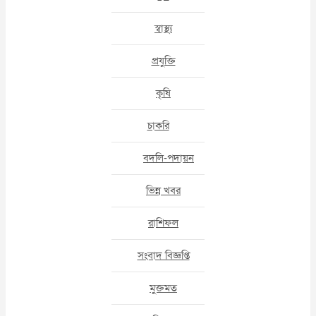
স্বাস্থ্য
প্রযুক্তি
কৃষি
চাকরি
বদলি-পদায়ন
ভিন্ন খবর
রাশিফল
সংবাদ বিজ্ঞপ্তি
মুক্তমত