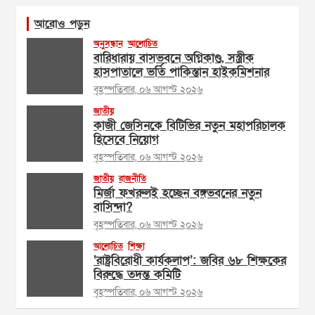
আরোও পড়ুন
অনুসন্ধান
আলোচিত
বারিধারায় বাসভবনে অগ্নিকাণ্ড, সস্ত্রীক
হাসপাতালে ভর্তি পাকিস্তান হাইকমিশনার
বৃহস্পতিবার, ০৬ আগস্ট ২০২৬
জাতীয়
কাজী জেসিনকে বিটিভির নতুন মহাপরিচালক
হিসেবে নিয়োগ
বৃহস্পতিবার, ০৬ আগস্ট ২০২৬
জাতীয়
রাজনীতি
মির্জা ফখরুলই হচ্ছেন বঙ্গভবনের নতুন
বাসিন্দা?
বৃহস্পতিবার, ০৬ আগস্ট ২০২৬
আলোচিত
শিক্ষা
‘রাষ্ট্রবিরোধী কার্যকলাপ’: জবির ৬৮ শিক্ষকের
বিরুদ্ধে তদন্ত কমিটি
বৃহস্পতিবার, ০৬ আগস্ট ২০২৬