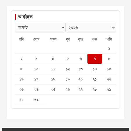
আর্কাইভ
রবি
সোম
মঙ্গল
বুধ
বৃহঃ
শুক্র
শনি
১
২
৩
৪
৫
৬
৭
৮
৯
১০
১১
১২
১৩
১৪
১৫
১৬
১৭
১৮
১৯
২০
২১
২২
২৩
২৪
২৫
২৬
২৭
২৮
২৯
৩০
৩১