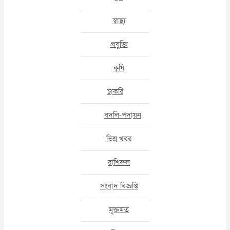
স্বাস্থ্য
প্রযুক্তি
কৃষি
চাকরি
বদলি-পদায়ন
ভিন্ন খবর
রাশিফল
সংবাদ বিজ্ঞপ্তি
মুক্তমত