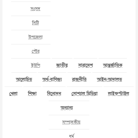
সংসদ
সিটি
উপজেলা
পৌর
ইউপি
জাতীয়
সারাদেশ
আন্তর্জাতিক
আলোচিত
অর্থ-বাণিজ্য
রাজনীতি
আইন-আদালত
খেলা
শিক্ষা
বিনোদন
সোশ্যাল মিডিয়া
লাইফস্টাইল
অন্যান্য
সম্পাদকীয়
ধর্ম