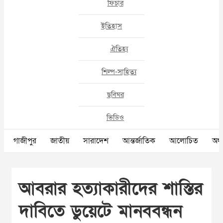
ফিচার
ইতিহাস
ঐতিহ্য
শিল্প-সাহিত্য
ছবিঘর
ভিডিও
গাজীপুর
জাতীয়
সারাদেশ
আন্তর্জাতিক
আলোচিত
অর্থ
আবরার হত্যাকারীদের শাস্তির
দাবিতে ডুয়েটে মানববন্ধন