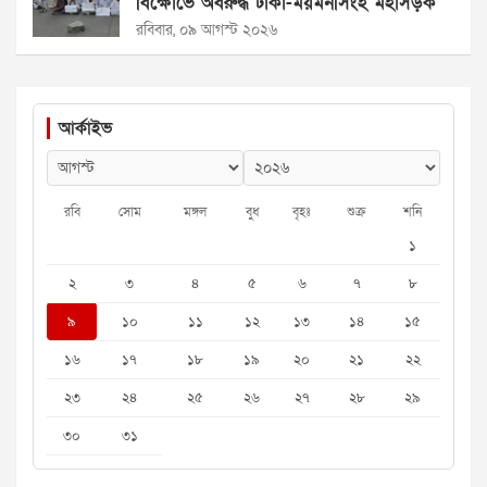
বিক্ষোভে অবরুদ্ধ ঢাকা-ময়মনসিংহ মহাসড়ক
রবিবার, ০৯ আগস্ট ২০২৬
আর্কাইভ
রবি
সোম
মঙ্গল
বুধ
বৃহঃ
শুক্র
শনি
১
২
৩
৪
৫
৬
৭
৮
৯
১০
১১
১২
১৩
১৪
১৫
১৬
১৭
১৮
১৯
২০
২১
২২
২৩
২৪
২৫
২৬
২৭
২৮
২৯
৩০
৩১