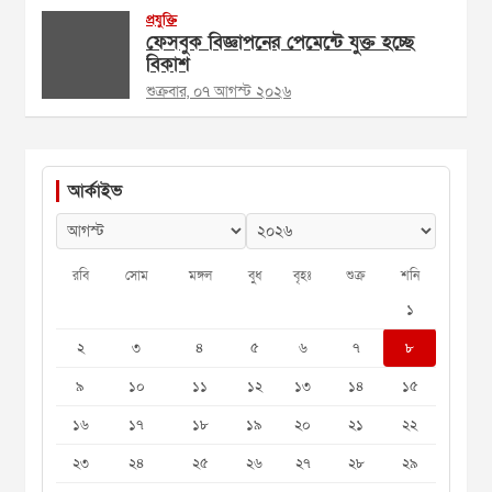
প্রযুক্তি
ফেসবুক বিজ্ঞাপনের পেমেন্টে যুক্ত হচ্ছে
বিকাশ
শুক্রবার, ০৭ আগস্ট ২০২৬
আর্কাইভ
রবি
সোম
মঙ্গল
বুধ
বৃহঃ
শুক্র
শনি
১
২
৩
৪
৫
৬
৭
৮
৯
১০
১১
১২
১৩
১৪
১৫
১৬
১৭
১৮
১৯
২০
২১
২২
২৩
২৪
২৫
২৬
২৭
২৮
২৯