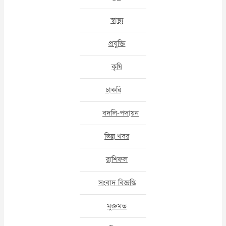
স্বাস্থ্য
প্রযুক্তি
কৃষি
চাকরি
বদলি-পদায়ন
ভিন্ন খবর
রাশিফল
সংবাদ বিজ্ঞপ্তি
মুক্তমত