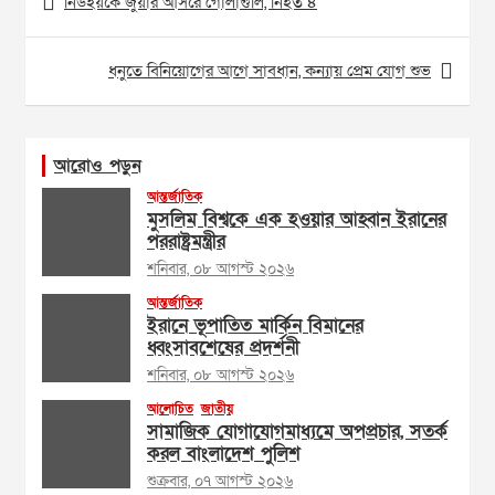
নিউইয়র্কে জুয়ার আসরে গোলাগুলি, নিহত ৪
navigation
ধনুতে বিনিয়োগের আগে সাবধান, কন্যায় প্রেম যোগ শুভ
আরোও পড়ুন
আন্তর্জাতিক
মুসলিম বিশ্বকে এক হওয়ার আহ্বান ইরানের
পররাষ্ট্রমন্ত্রীর
শনিবার, ০৮ আগস্ট ২০২৬
আন্তর্জাতিক
ইরানে ভূপাতিত মার্কিন বিমানের
ধ্বংসাবশেষের প্রদর্শনী
শনিবার, ০৮ আগস্ট ২০২৬
আলোচিত
জাতীয়
সামাজিক যোগাযোগমাধ্যমে অপপ্রচার, সতর্ক
করল বাংলাদেশ পুলিশ
শুক্রবার, ০৭ আগস্ট ২০২৬