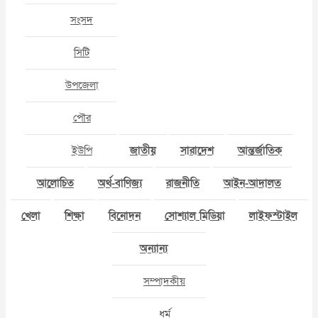
সংসদ
সিটি
উপজেলা
পৌর
ইউপি
জাতীয়
সারাদেশ
আন্তর্জাতিক
আলোচিত
অর্থ-বাণিজ্য
রাজনীতি
আইন-আদালত
খেলা
শিক্ষা
বিনোদন
সোশ্যাল মিডিয়া
লাইফস্টাইল
অন্যান্য
সম্পাদকীয়
ধর্ম