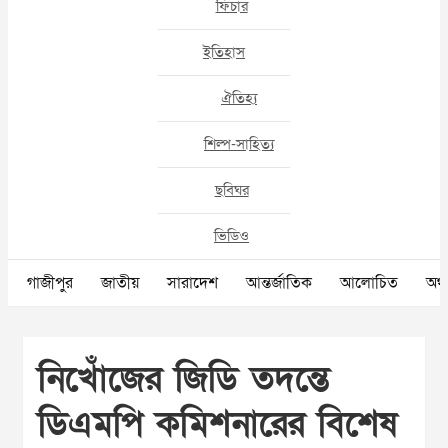
ফিচার
ইতিহাস
ঐতিহ্য
শিল্প-সাহিত্য
ছবিঘর
ভিডিও
গাজীপুর
জাতীয়
সারাদেশ
আন্তর্জাতিক
আলোচিত
অর্থ
নিখোঁজের জিডি তদন্তে
ডিএমপি কমিশনারের বিশেষ