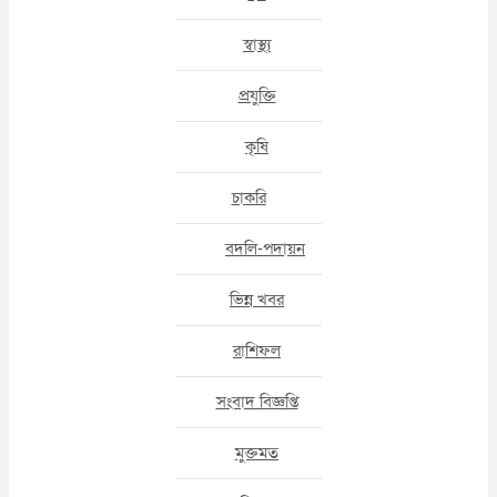
স্বাস্থ্য
প্রযুক্তি
কৃষি
চাকরি
বদলি-পদায়ন
ভিন্ন খবর
রাশিফল
সংবাদ বিজ্ঞপ্তি
মুক্তমত