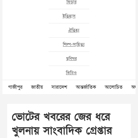
ফিচার
ইতিহাস
ঐতিহ্য
শিল্প-সাহিত্য
ছবিঘর
ভিডিও
গাজীপুর
জাতীয়
সারাদেশ
আন্তর্জাতিক
আলোচিত
অর্থ
ভোটের খবরের জের ধরে
খুলনায় সাংবাদিক গ্রেপ্তার