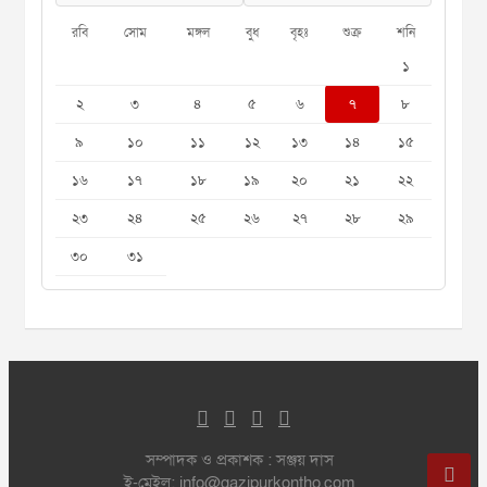
রবি
সোম
মঙ্গল
বুধ
বৃহঃ
শুক্র
শনি
১
২
৩
৪
৫
৬
৭
৮
৯
১০
১১
১২
১৩
১৪
১৫
১৬
১৭
১৮
১৯
২০
২১
২২
২৩
২৪
২৫
২৬
২৭
২৮
২৯
৩০
৩১
সম্পাদক ও প্রকাশক : সঞ্জয় দাস
ই-মেইল: info@gazipurkontho.com