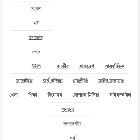
সংসদ
সিটি
উপজেলা
পৌর
ইউপি
জাতীয়
সারাদেশ
আন্তর্জাতিক
আলোচিত
অর্থ-বাণিজ্য
রাজনীতি
আইন-আদালত
খেলা
শিক্ষা
বিনোদন
সোশ্যাল মিডিয়া
লাইফস্টাইল
অন্যান্য
সম্পাদকীয়
ধর্ম