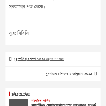
সরকারের পক্ষ থেকে।
সূত্র: বিবিসি
Post
বৃহস্পতিবার শপথ নেবেন সংসদ সদস্যরা
navigation
বুধবারের রাশিফল, ২ জানুয়ারি ২০১৯
আরোও পড়ুন
আলোচিত
জাতীয়
সামাজিক যোগাযোগমাধ্যমে অপপ্রচার, সতর্ক