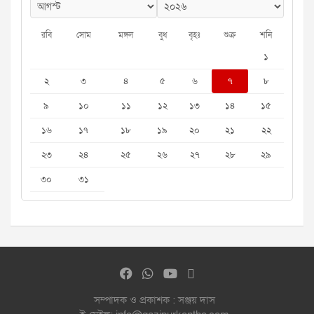
রবি
সোম
মঙ্গল
বুধ
বৃহঃ
শুক্র
শনি
১
২
৩
৪
৫
৬
৭
৮
৯
১০
১১
১২
১৩
১৪
১৫
১৬
১৭
১৮
১৯
২০
২১
২২
২৩
২৪
২৫
২৬
২৭
২৮
২৯
৩০
৩১
সম্পাদক ও প্রকাশক : সঞ্জয় দাস