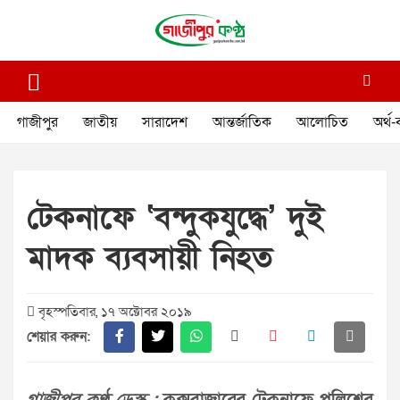
Skip
to
content
গাজীপুর কণ্ঠ
গণমানুষের কণ্ঠ
গাজীপুর
জাতীয়
সারাদেশ
আন্তর্জাতিক
আলোচিত
অর্থ-
টেকনাফে ‘বন্দুকযুদ্ধে’ দুই
মাদক ব্যবসায়ী নিহত
বৃহস্পতিবার, ১৭ অক্টোবর ২০১৯
শেয়ার করুন: