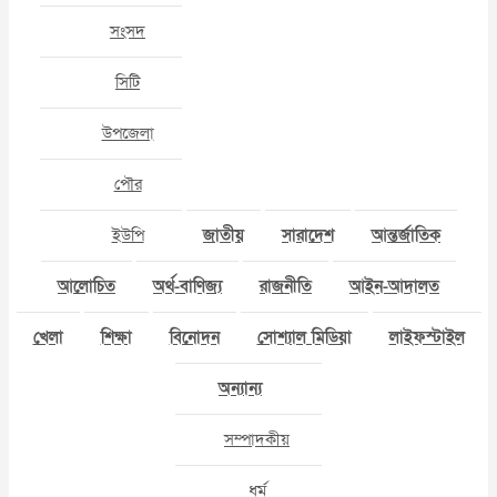
সংসদ
সিটি
উপজেলা
পৌর
ইউপি
জাতীয়
সারাদেশ
আন্তর্জাতিক
আলোচিত
অর্থ-বাণিজ্য
রাজনীতি
আইন-আদালত
খেলা
শিক্ষা
বিনোদন
সোশ্যাল মিডিয়া
লাইফস্টাইল
অন্যান্য
সম্পাদকীয়
ধর্ম