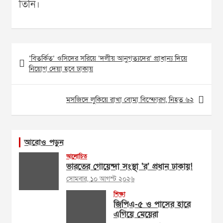
তিনি।
Post
‘বিতর্কিত’ ওসিদের সরিয়ে ‘দলীয় আনুগত্যদের’ প্রাধান্য দিয়ে
navigation
নিয়োগ দেয়া হবে ঢাকায়
মসজিদে লুকিয়ে রাখা বোমা বিস্ফোরণ, নিহত ৬২
আরোও পড়ুন
আলোচিত
ভারতের গোয়েন্দা সংস্থা ‘র’ প্রধান ঢাকায়!
সোমবার, ১০ আগস্ট ২০২৬
শিক্ষা
জিপিএ-৫ ও পাসের হারে
এগিয়ে মেয়েরা