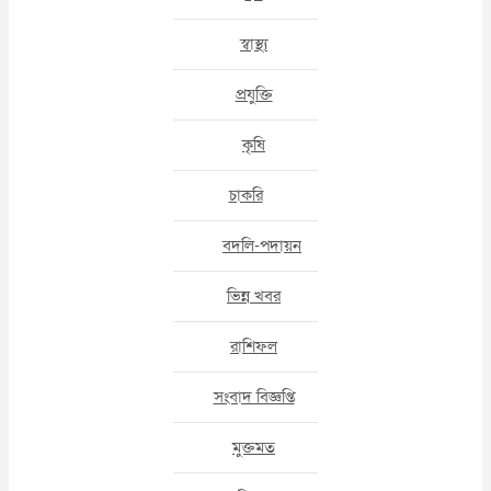
স্বাস্থ্য
প্রযুক্তি
কৃষি
চাকরি
বদলি-পদায়ন
ভিন্ন খবর
রাশিফল
সংবাদ বিজ্ঞপ্তি
মুক্তমত