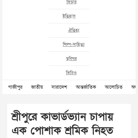
ফিচার
ইতিহাস
ঐতিহ্য
শিল্প-সাহিত্য
ছবিঘর
ভিডিও
গাজীপুর
জাতীয়
সারাদেশ
আন্তর্জাতিক
আলোচিত
অর্থ
শ্রীপুরে কাভার্ডভ্যান চাপায়
এক পোশাক শ্রমিক নিহত