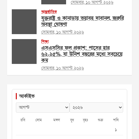
সোমবার, ১০ আগস্ট ২০২৬
আন্তর্জাতিক
যুক্তরাষ্ট্র ও কানাডায় ভয়াবহ দাবানল, জরুরি
অবস্থা ঘোষণা
সোমবার, ১০ আগস্ট ২০২৬
শিক্ষা
এসএসসির ফল প্রকাশ: পাসের হার
৬২.২৫%, যা উনিশ বছরের মধ্যে সবচেয়ে
কম
সোমবার, ১০ আগস্ট ২০২৬
আর্কাইভ
রবি
সোম
মঙ্গল
বুধ
বৃহঃ
শুক্র
শনি
১