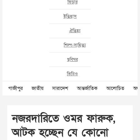
ফিচার
ইতিহাস
ঐতিহ্য
শিল্প-সাহিত্য
ছবিঘর
ভিডিও
গাজীপুর
জাতীয়
সারাদেশ
আন্তর্জাতিক
আলোচিত
অর্থ
নজরদারিতে ওমর ফারুক,
আটক হচ্ছেন যে কোনো