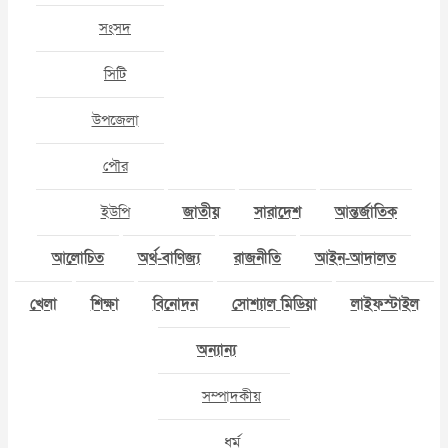
সংসদ
সিটি
উপজেলা
পৌর
ইউপি
জাতীয়
সারাদেশ
আন্তর্জাতিক
আলোচিত
অর্থ-বাণিজ্য
রাজনীতি
আইন-আদালত
খেলা
শিক্ষা
বিনোদন
সোশ্যাল মিডিয়া
লাইফস্টাইল
অন্যান্য
সম্পাদকীয়
ধর্ম