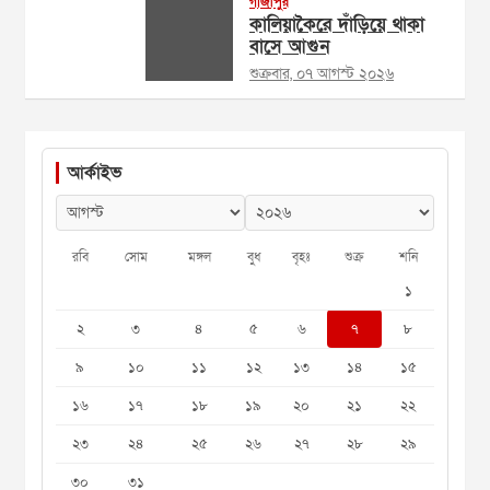
গাজীপুর
কালিয়াকৈরে দাঁড়িয়ে থাকা
বাসে আগুন
শুক্রবার, ০৭ আগস্ট ২০২৬
আর্কাইভ
রবি
সোম
মঙ্গল
বুধ
বৃহঃ
শুক্র
শনি
১
২
৩
৪
৫
৬
৭
৮
৯
১০
১১
১২
১৩
১৪
১৫
১৬
১৭
১৮
১৯
২০
২১
২২
২৩
২৪
২৫
২৬
২৭
২৮
২৯
৩০
৩১