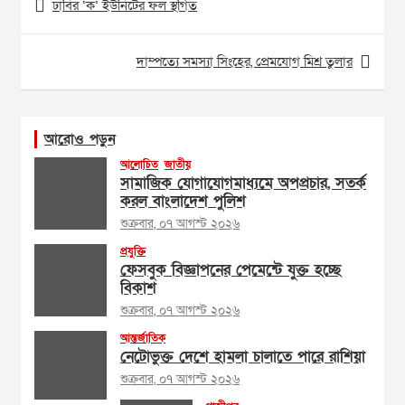
ঢাবির ‘ক’ ইউনিটের ফল স্থগিত
navigation
দাম্পত্যে সমস্যা সিংহের, প্রেমযোগ মিশ্র তুলার
আরোও পড়ুন
আলোচিত
জাতীয়
সামাজিক যোগাযোগমাধ্যমে অপপ্রচার, সতর্ক
করল বাংলাদেশ পুলিশ
শুক্রবার, ০৭ আগস্ট ২০২৬
প্রযুক্তি
ফেসবুক বিজ্ঞাপনের পেমেন্টে যুক্ত হচ্ছে
বিকাশ
শুক্রবার, ০৭ আগস্ট ২০২৬
আন্তর্জাতিক
নেটোভুক্ত দেশে হামলা চালাতে পারে রাশিয়া
শুক্রবার, ০৭ আগস্ট ২০২৬