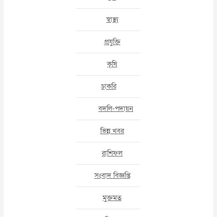
স্বাস্থ্য
প্রযুক্তি
কৃষি
চাকরি
বদলি-পদায়ন
ভিন্ন খবর
রাশিফল
সংবাদ বিজ্ঞপ্তি
মুক্তমত