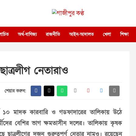
গাজীপুর কণ্ঠ
গণমানুষের কণ্ঠ
োচিত
অর্থ-বাণিজ্য
রাজনীতি
আইন-আদালত
খেলা
শিক্ষা
ছাত্রলীগ নেতারাও
শেয়ার করুন:
র্ষ ১০ মাদক কারবারি ও গডফাদারের তালিকায় উঠে
্মীদের বেশির ভাগ ক্ষমতাসীন দলের। তালিকায় কৃষক
ে ছাত্রলীগের দুজন গুরুত্বপূর্ণ নেতার নামও। রয়েছেন