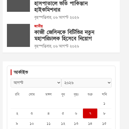
হাসপাতালে ভর্তি পাকিস্তান
হাইকমিশনার
বৃহস্পতিবার, ০৬ আগস্ট ২০২৬
জাতীয়
কাজী জেসিনকে বিটিভির নতুন
মহাপরিচালক হিসেবে নিয়োগ
বৃহস্পতিবার, ০৬ আগস্ট ২০২৬
আর্কাইভ
রবি
সোম
মঙ্গল
বুধ
বৃহঃ
শুক্র
শনি
১
২
৩
৪
৫
৬
৭
৮
৯
১০
১১
১২
১৩
১৪
১৫