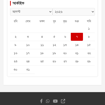
আর্কাইভ
রবি
সোম
মঙ্গল
বুধ
বৃহঃ
শুক্র
শনি
১
২
৩
৪
৫
৬
৭
৮
৯
১০
১১
১২
১৩
১৪
১৫
১৬
১৭
১৮
১৯
২০
২১
২২
২৩
২৪
২৫
২৬
২৭
২৮
২৯
৩০
৩১