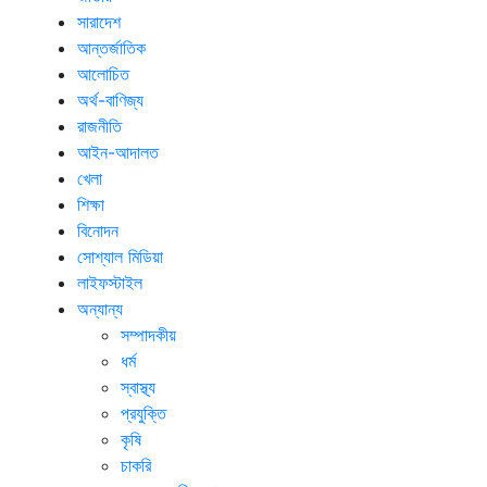
সারাদেশ
আন্তর্জাতিক
আলোচিত
অর্থ-বাণিজ্য
রাজনীতি
আইন-আদালত
খেলা
শিক্ষা
বিনোদন
সোশ্যাল মিডিয়া
লাইফস্টাইল
অন্যান্য
সম্পাদকীয়
ধর্ম
স্বাস্থ্য
প্রযুক্তি
কৃষি
চাকরি