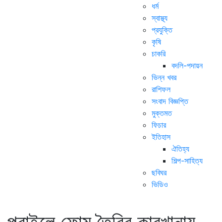
ধর্ম
স্বাস্থ্য
প্রযুক্তি
কৃষি
চাকরি
বদলি-পদায়ন
ভিন্ন খবর
রাশিফল
সংবাদ বিজ্ঞপ্তি
মুক্তমত
ফিচার
ইতিহাস
ঐতিহ্য
শিল্প-সাহিত্য
ছবিঘর
ভিডিও
পূবাইলে ফোম তৈরির কারখানায়