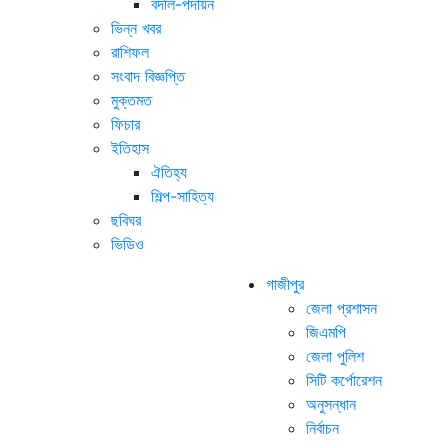
বদলি-পদায়ন
ভিন্ন খবর
রাশিফল
সংবাদ বিজ্ঞপ্তি
মুক্তমত
ফিচার
ইতিহাস
ঐতিহ্য
শিল্প-সাহিত্য
ছবিঘর
ভিডিও
গাজীপুর
জেলা প্রশাসন
জিএমপি
জেলা পুলিশ
সিটি কর্পোরেশন
অনুসন্ধান
নির্বাচন