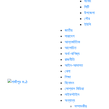
সংসদ
সিটি
উপজেলা
পৌর
ইউপি
জাতীয়
সারাদেশ
আন্তর্জাতিক
আলোচিত
অর্থ-বাণিজ্য
রাজনীতি
আইন-আদালত
খেলা
শিক্ষা
বিনোদন
সোশ্যাল মিডিয়া
লাইফস্টাইল
অন্যান্য
সম্পাদকীয়