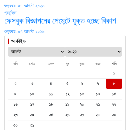
শুক্রবার, ০৭ আগস্ট ২০২৬
প্রযুক্তি
ফেসবুক বিজ্ঞাপনের পেমেন্টে যুক্ত হচ্ছে বিকাশ
শুক্রবার, ০৭ আগস্ট ২০২৬
আর্কাইভ
রবি
সোম
মঙ্গল
বুধ
বৃহঃ
শুক্র
শনি
১
২
৩
৪
৫
৬
৭
৮
৯
১০
১১
১২
১৩
১৪
১৫
১৬
১৭
১৮
১৯
২০
২১
২২
২৩
২৪
২৫
২৬
২৭
২৮
২৯
৩০
৩১