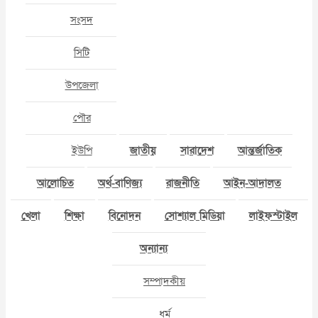
সংসদ
সিটি
উপজেলা
পৌর
ইউপি
জাতীয়
সারাদেশ
আন্তর্জাতিক
আলোচিত
অর্থ-বাণিজ্য
রাজনীতি
আইন-আদালত
খেলা
শিক্ষা
বিনোদন
সোশ্যাল মিডিয়া
লাইফস্টাইল
অন্যান্য
সম্পাদকীয়
ধর্ম