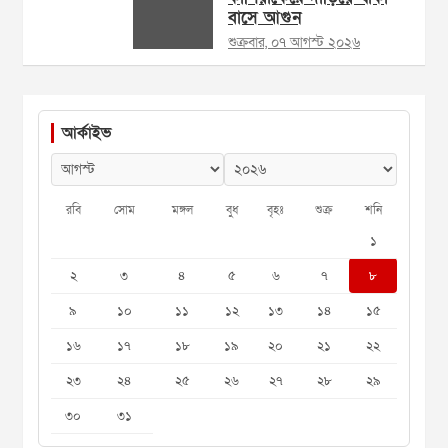
বাসে আগুন
শুক্রবার, ০৭ আগস্ট ২০২৬
আর্কাইভ
রবি
সোম
মঙ্গল
বুধ
বৃহঃ
শুক্র
শনি
১
২
৩
৪
৫
৬
৭
৮
৯
১০
১১
১২
১৩
১৪
১৫
১৬
১৭
১৮
১৯
২০
২১
২২
২৩
২৪
২৫
২৬
২৭
২৮
২৯
৩০
৩১