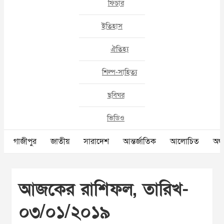
ফিচার
ইতিহাস
ঐতিহ্য
শিল্প-সাহিত্য
ছবিঘর
ভিডিও
গাজীপুর
জাতীয়
সারাদেশ
আন্তর্জাতিক
আলোচিত
অর্থ
আজকের রাশিফল, তারিখ-
০৩/০১/২০১৯