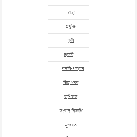
স্বাস্থ্য
প্রযুক্তি
কৃষি
চাকরি
বদলি-পদায়ন
ভিন্ন খবর
রাশিফল
সংবাদ বিজ্ঞপ্তি
মুক্তমত