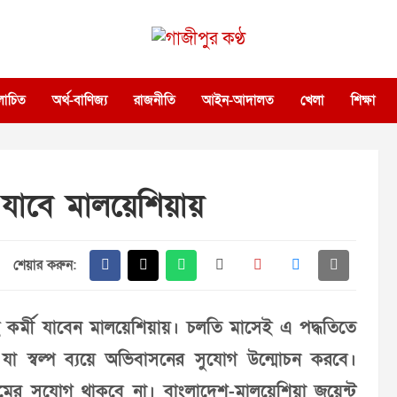
গাজীপুর কণ্ঠ
গণমানুষের কণ্ঠ
োচিত
অর্থ-বাণিজ্য
রাজনীতি
আইন-আদালত
খেলা
শিক্ষা
 যাবে মালয়েশিয়ায়
শেয়ার করুন:
রই কর্মী যাবেন মালয়েশিয়ায়। চলতি মাসেই এ পদ্ধতিতে
যা স্বল্প ব্যয়ে অভিবাসনের সুযোগ উন্মোচন করবে।
অনিয়মের সুযোগ থাকবে না। বাংলাদেশ-মালয়েশিয়া জয়েন্ট