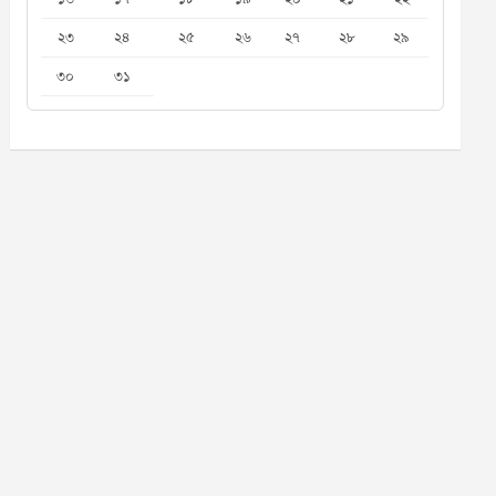
২৩
২৪
২৫
২৬
২৭
২৮
২৯
৩০
৩১