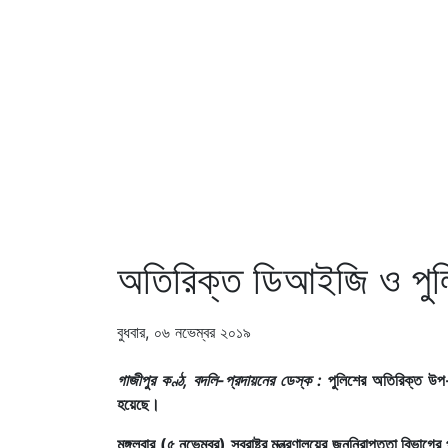
অতিরিক্ত ডিআইজি ও পুল
বুধবার, ০৬ নভেম্বর ২০১৯
গাজীপুর কণ্ঠ, বদলি-প্রদায়নের ডেস্ক :
পুলিশের অতিরিক্ত উপ-ম
হয়েছে।
মঙ্গলবার (৫ নভেম্বর) স্বরাষ্ট্র মন্ত্রণালয়ের জননিরাপত্তা বিভা