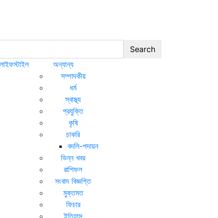
Search
লাইফস্টাইল
অন্যান্য
সম্পাদকীয়
ধর্ম
স্বাস্থ্য
প্রযুক্তি
কৃষি
চাকরি
বদলি-পদায়ন
ভিন্ন খবর
রাশিফল
সংবাদ বিজ্ঞপ্তি
মুক্তমত
ফিচার
ইতিহাস