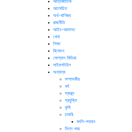
আন্তর্জাতিক
আলোচিত
অর্থ-বাণিজ্য
রাজনীতি
আইন-আদালত
খেলা
শিক্ষা
বিনোদন
সোশ্যাল মিডিয়া
লাইফস্টাইল
অন্যান্য
সম্পাদকীয়
ধর্ম
স্বাস্থ্য
প্রযুক্তি
কৃষি
চাকরি
বদলি-পদায়ন
ভিন্ন খবর