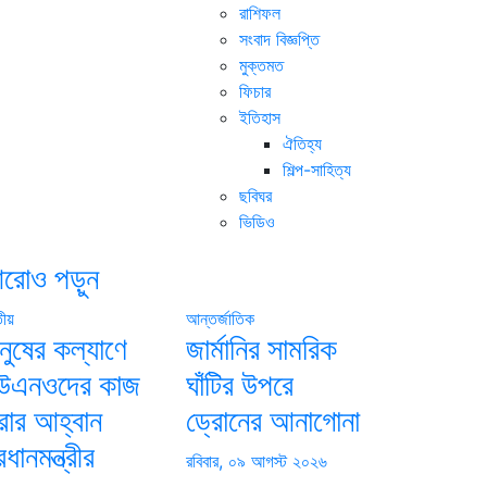
রাশিফল
সংবাদ বিজ্ঞপ্তি
মুক্তমত
ফিচার
ইতিহাস
ঐতিহ্য
শিল্প-সাহিত্য
ছবিঘর
ভিডিও
রোও পড়ুন
তীয়
আন্তর্জাতিক
নুষের কল্যাণে
জার্মানির সামরিক
উএনওদের কাজ
ঘাঁটির উপরে
রার আহ্বান
ড্রোনের আনাগোনা
রধানমন্ত্রীর
রবিবার, ০৯ আগস্ট ২০২৬