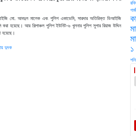
রবি
গাজ
কা
ডিআইজি মো. আবদুল মালেক এবং পুলিশ একাডেমি, সারদার অতিরিক্ত ডিআইজি
ি করা হয়েছে। আর শিল্পাঞ্চল পুলিশ ইউনিট-৬ খুলনার পুলিশ সুপার রিয়াজ উদ্দিন
ম
রা হয়েছে।
ম
১
ায় দুদক
শনি