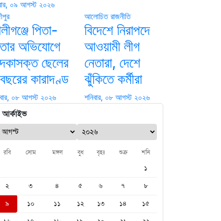
বার, ০৯ আগস্ট ২০২৬
ীপুর
আলোচিত
রাজনীতি
লীগঞ্জে পিতা-
বিদেশে নিরাপদে
াতার অভিযোগে
আওয়ামী লীগ
াদকাসক্ত ছেলের
নেতারা, দেশে
 বছরের কারাদণ্ড
ঝুঁকিতে কর্মীরা
বার, ০৮ আগস্ট ২০২৬
শনিবার, ০৮ আগস্ট ২০২৬
আর্কাইভ
রবি
সোম
মঙ্গল
বুধ
বৃহঃ
শুক্র
শনি
১
২
৩
৪
৫
৬
৭
৮
৯
১০
১১
১২
১৩
১৪
১৫