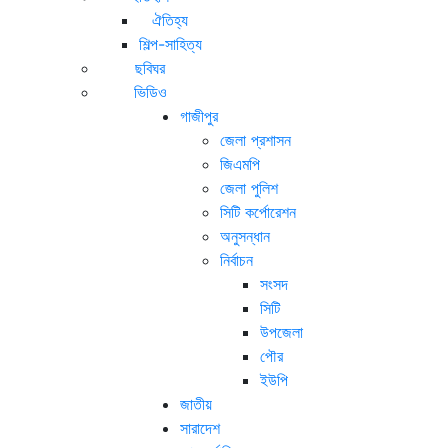
ঐতিহ্য
শিল্প-সাহিত্য
ছবিঘর
ভিডিও
গাজীপুর
জেলা প্রশাসন
জিএমপি
জেলা পুলিশ
সিটি কর্পোরেশন
অনুসন্ধান
নির্বাচন
সংসদ
সিটি
উপজেলা
পৌর
ইউপি
জাতীয়
সারাদেশ