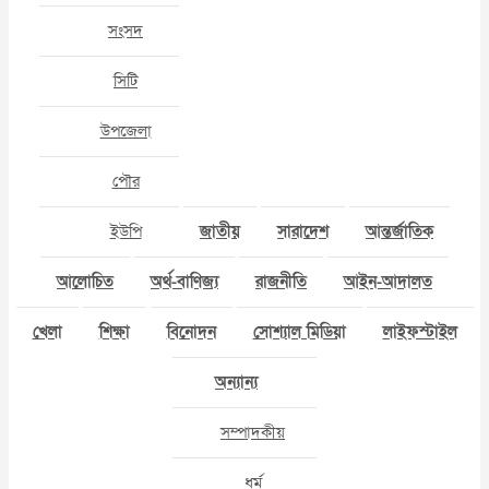
সংসদ
সিটি
উপজেলা
পৌর
ইউপি
জাতীয়
সারাদেশ
আন্তর্জাতিক
আলোচিত
অর্থ-বাণিজ্য
রাজনীতি
আইন-আদালত
খেলা
শিক্ষা
বিনোদন
সোশ্যাল মিডিয়া
লাইফস্টাইল
অন্যান্য
সম্পাদকীয়
ধর্ম