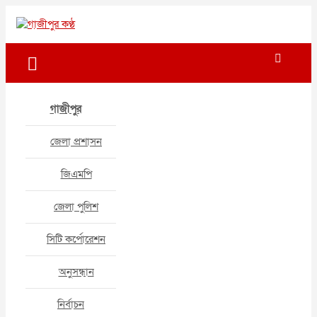
Skip
to
গাজীপুর কণ্ঠ
গণমানুষের কণ্ঠ
content
গাজীপুর
জেলা প্রশাসন
জিএমপি
জেলা পুলিশ
সিটি কর্পোরেশন
অনুসন্ধান
নির্বাচন