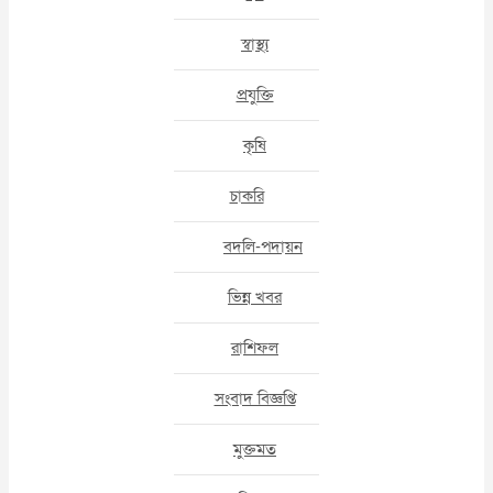
স্বাস্থ্য
প্রযুক্তি
কৃষি
চাকরি
বদলি-পদায়ন
ভিন্ন খবর
রাশিফল
সংবাদ বিজ্ঞপ্তি
মুক্তমত