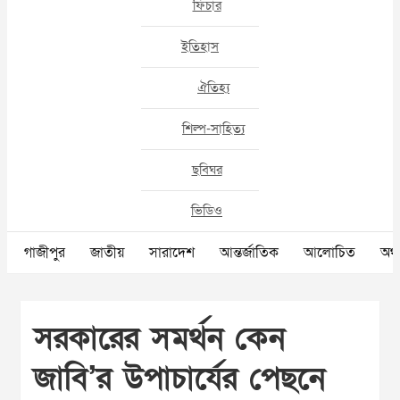
ফিচার
ইতিহাস
ঐতিহ্য
শিল্প-সাহিত্য
ছবিঘর
ভিডিও
গাজীপুর
জাতীয়
সারাদেশ
আন্তর্জাতিক
আলোচিত
অর্থ
সরকারের সমর্থন কেন
জাবি’র উপাচার্যের পেছনে