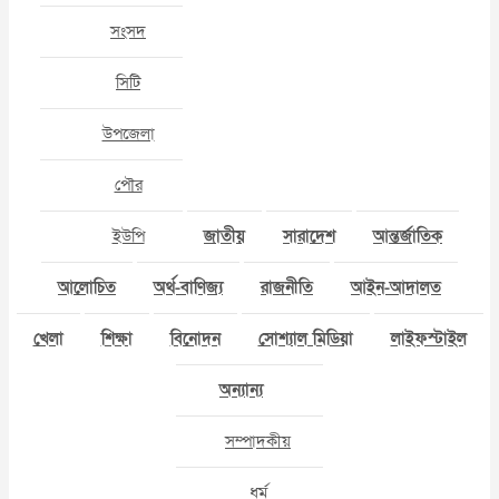
সংসদ
সিটি
উপজেলা
পৌর
ইউপি
জাতীয়
সারাদেশ
আন্তর্জাতিক
আলোচিত
অর্থ-বাণিজ্য
রাজনীতি
আইন-আদালত
খেলা
শিক্ষা
বিনোদন
সোশ্যাল মিডিয়া
লাইফস্টাইল
অন্যান্য
সম্পাদকীয়
ধর্ম