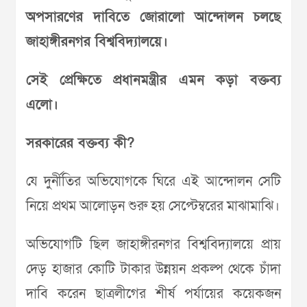
অপসারণের দাবিতে জোরালো আন্দোলন চলছে
জাহাঙ্গীরনগর বিশ্ববিদ্যালয়ে।
সেই প্রেক্ষিতে প্রধানমন্ত্রীর এমন কড়া বক্তব্য
এলো।
সরকারের বক্তব্য কী?
যে দুর্নীতির অভিযোগকে ঘিরে এই আন্দোলন সেটি
নিয়ে প্রথম আলোড়ন শুরু হয় সেপ্টেম্বরের মাঝামাঝি।
অভিযোগটি ছিল জাহাঙ্গীরনগর বিশ্ববিদ্যালয়ে প্রায়
দেড় হাজার কোটি টাকার উন্নয়ন প্রকল্প থেকে চাঁদা
দাবি করেন ছাত্রলীগের শীর্ষ পর্যায়ের কয়েকজন