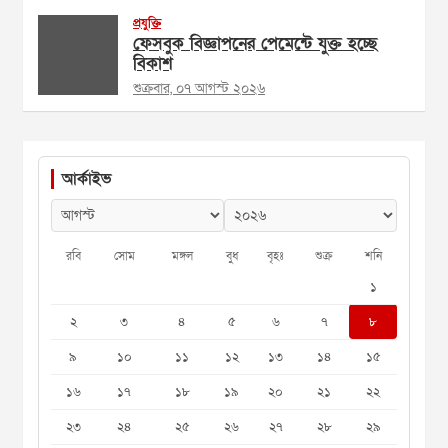
প্রযুক্তি
ফেসবুক বিজ্ঞাপনের পেমেন্টে যুক্ত হচ্ছে
বিকাশ
শুক্রবার, ০৭ আগস্ট ২০২৬
আর্কাইভ
রবি
সোম
মঙ্গল
বুধ
বৃহঃ
শুক্র
শনি
১
২
৩
৪
৫
৬
৭
৮
৯
১০
১১
১২
১৩
১৪
১৫
১৬
১৭
১৮
১৯
২০
২১
২২
২৩
২৪
২৫
২৬
২৭
২৮
২৯