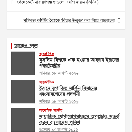
কেঁদেকেটে নারায়ণগঞ্জ ছাড়লো এসপি হারুন (ভিডিও)
navigation
মন্ত্রিসভা কমিটির বৈঠকে ‘বিয়ার উন্মুক্ত’ করা নিয়ে আলোচনা
আরোও পড়ুন
আন্তর্জাতিক
মুসলিম বিশ্বকে এক হওয়ার আহ্বান ইরানের
পররাষ্ট্রমন্ত্রীর
শনিবার, ০৮ আগস্ট ২০২৬
আন্তর্জাতিক
ইরানে ভূপাতিত মার্কিন বিমানের
ধ্বংসাবশেষের প্রদর্শনী
শনিবার, ০৮ আগস্ট ২০২৬
আলোচিত
জাতীয়
সামাজিক যোগাযোগমাধ্যমে অপপ্রচার, সতর্ক
করল বাংলাদেশ পুলিশ
শুক্রবার, ০৭ আগস্ট ২০২৬