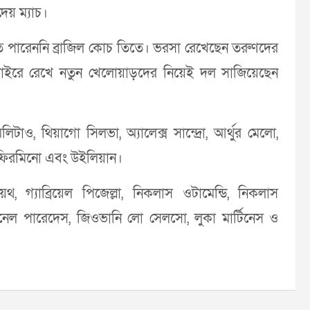
েয় ম্যাচ।
মতে পারেননি ব্রাজিল কোচ তিতে। ভরসা রেখেছেন তরুণদের
 বাইরে রেখে নতুন খেলোয়াড়দের নিয়েই দল সাজিয়েছেন
টাও, থিয়াগো সিলভা, অ্যালেক্স সান্দ্রো, আর্থুর মেলো,
্তো ফিরমিনো এবং উইলিয়ান।
থ, গ্যাব্রিয়েল পিজেল্লা, নিকলাস ওটামেন্ডি, নিকলাস
নেল পারেদেস, জিওভানি লো সেলসো, লুকা মার্টিনেস ও