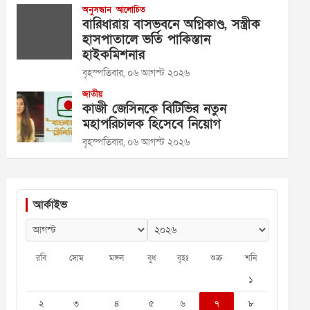
অনুসন্ধান
আলোচিত
বারিধারায় বাসভবনে অগ্নিকাণ্ড, সস্ত্রীক
হাসপাতালে ভর্তি পাকিস্তান
হাইকমিশনার
বৃহস্পতিবার, ০৬ আগস্ট ২০২৬
জাতীয়
কাজী জেসিনকে বিটিভির নতুন
মহাপরিচালক হিসেবে নিয়োগ
বৃহস্পতিবার, ০৬ আগস্ট ২০২৬
আর্কাইভ
রবি
সোম
মঙ্গল
বুধ
বৃহঃ
শুক্র
শনি
১
২
৩
৪
৫
৬
৭
৮