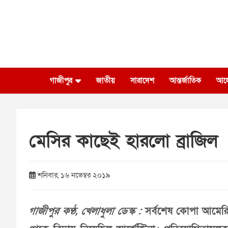
Skip
to
content
গাজীপুর
জাতীয়
সারাদেশ
আন্তর্জাতিক
আল
মেসির কাছেই হারলো ব্রাজিল
শনিবার, ১৬ নভেম্বর ২০১৯
গাজীপুর কণ্ঠ, খেলাধুলা ডেস্ক :
সর্বশেষ কোপা আমেরিকায়