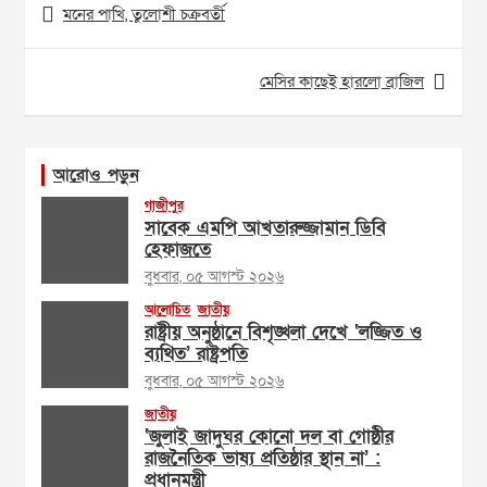
মনের পাখি, তুলোশী চক্রবর্তী
navigation
মেসির কাছেই হারলো ব্রাজিল
আরোও পড়ুন
গাজীপুর
সাবেক এমপি আখতারুজ্জামান ডিবি
হেফাজতে
বুধবার, ০৫ আগস্ট ২০২৬
আলোচিত
জাতীয়
রাষ্ট্রীয় অনুষ্ঠানে বিশৃঙ্খলা দেখে ‘লজ্জিত ও
ব্যথিত’ রাষ্ট্রপতি
বুধবার, ০৫ আগস্ট ২০২৬
জাতীয়
‘জুলাই জাদুঘর কোনো দল বা গোষ্ঠীর
রাজনৈতিক ভাষ্য প্রতিষ্ঠার স্থান না’ :
প্রধানমন্ত্রী