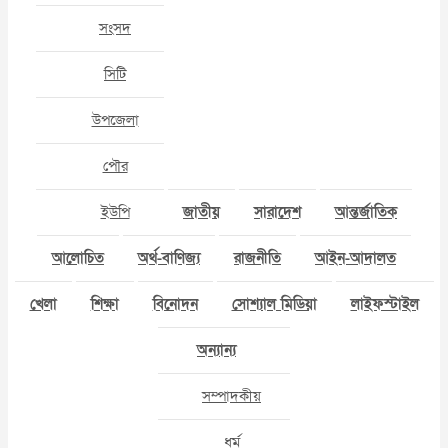
সংসদ
সিটি
উপজেলা
পৌর
ইউপি
জাতীয়
সারাদেশ
আন্তর্জাতিক
আলোচিত
অর্থ-বাণিজ্য
রাজনীতি
আইন-আদালত
খেলা
শিক্ষা
বিনোদন
সোশ্যাল মিডিয়া
লাইফস্টাইল
অন্যান্য
সম্পাদকীয়
ধর্ম