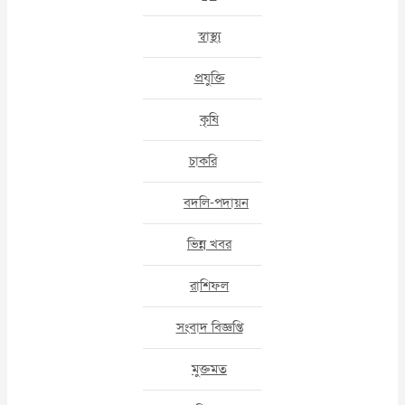
স্বাস্থ্য
প্রযুক্তি
কৃষি
চাকরি
বদলি-পদায়ন
ভিন্ন খবর
রাশিফল
সংবাদ বিজ্ঞপ্তি
মুক্তমত