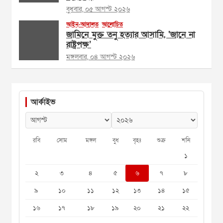
বুধবার, ০৫ আগস্ট ২০২৬
আইন-আদালত
আলোচিত
জামিনে মুক্ত তনু হত্যার আসামি, ‘জানে না
রাষ্ট্রপক্ষ’
মঙ্গলবার, ০৪ আগস্ট ২০২৬
আর্কাইভ
রবি
সোম
মঙ্গল
বুধ
বৃহঃ
শুক্র
শনি
১
২
৩
৪
৫
৬
৭
৮
৯
১০
১১
১২
১৩
১৪
১৫
১৬
১৭
১৮
১৯
২০
২১
২২