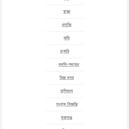
স্বাস্থ্য
প্রযুক্তি
কৃষি
চাকরি
বদলি-পদায়ন
ভিন্ন খবর
রাশিফল
সংবাদ বিজ্ঞপ্তি
মুক্তমত