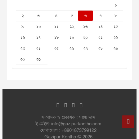
১
২
৩
৪
৫
৬
৭
৮
৯
১০
১১
১২
১৩
১৪
১৫
১৬
১৭
১৮
১৯
২০
২১
২২
২৩
২৪
২৫
২৬
২৭
২৮
২৯
৩০
৩১
সম্পাদক ও প্রকাশক : সঞ্জয় দাস
ই-মেইল: info@gazipurkontho.com
যোগাযোগ : +8801873799122
Gazipur Kontho © 2026