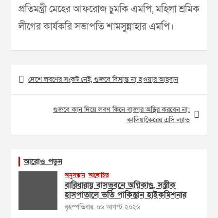
প্রতিমন্ত্রী মেহের আফরোজ চুমকি এমপি, মহিলা শ্রমিক
লীগের কার্যকরি সভাপতি শামসুন্নাহার এমপি।
Post
দেশে লবণের সংকট নেই, গুজবে বিভ্রান্ত না হওয়ার আহ্বান
navigation
গুজবে কান দিয়ে লবণ কিনে বাজার অস্থির করবেন না:
কালিয়াকৈরের এসি ল্যান্ড
আরোও পড়ুন
অনুসন্ধান
আলোচিত
বারিধারায় বাসভবনে অগ্নিকাণ্ড, সস্ত্রীক
হাসপাতালে ভর্তি পাকিস্তান হাইকমিশনার
বৃহস্পতিবার, ০৬ আগস্ট ২০২৬