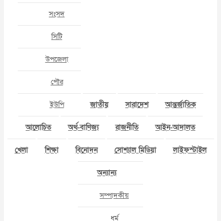
সংসদ
সিটি
উপজেলা
পৌর
ইউপি
জাতীয়
সারাদেশ
আন্তর্জাতিক
আলোচিত
অর্থ-বাণিজ্য
রাজনীতি
আইন-আদালত
খেলা
শিক্ষা
বিনোদন
সোশ্যাল মিডিয়া
লাইফস্টাইল
অন্যান্য
সম্পাদকীয়
ধর্ম