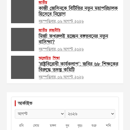
জাতীয়
কাজী জেসিনকে বিটিভির নতুন মহাপরিচালক
হিসেবে নিয়োগ
বৃহস্পতিবার, ০৬ আগস্ট ২০২৬
জাতীয়
রাজনীতি
মির্জা ফখরুলই হচ্ছেন বঙ্গভবনের নতুন
বাসিন্দা?
বৃহস্পতিবার, ০৬ আগস্ট ২০২৬
আলোচিত
শিক্ষা
‘রাষ্ট্রবিরোধী কার্যকলাপ’: জবির ৬৮ শিক্ষকের
বিরুদ্ধে তদন্ত কমিটি
বৃহস্পতিবার, ০৬ আগস্ট ২০২৬
আর্কাইভ
রবি
সোম
মঙ্গল
বুধ
বৃহঃ
শুক্র
শনি