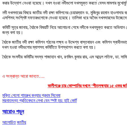
করার উদ্যোগ নেওয়া হয়েছে। দখল হওয়া নদীগুলো দখলমুক্ত করতে যেসব মামলার মুখোমুখি
নদী দখলদারের বিষয়ে জাতীয় নদী রক্ষা কমিশনের চেয়ারম্যান ড. মুজিবুর রহমান হাওলা
এসপিসহ সংশ্লিষ্ট দফতরগুলোকে দেওয়া হয়েছে। তালিকা ধরে অবৈধ দখলদারদের উচ্ছেদে
কমিটি সূত্র জানায়, বৈঠকে বিষয়টি নিয়ে আলোচনা শেষে নদীকে দখলমুক্ত করতে অভিযান জো
জন্য বলা হয়।
বৈঠকে জাতীয় নদী রক্ষা কমিশন গঠনের লক্ষ্য ও উদ্দেশ্য বাস্তবায়ন এবং কমিশন স্বাধ
দখল হওয়া নদীগুলোর ম্যাপসহ কমিটিতে উপস্থাপন করতে বলা হয়।
বৈঠকে সংসদীয় কমিটির সদস্য শাজাহান খান, রণজিৎ কুমার রায়, এম আব্দুল লতিফ, ডা. সা
এ সংক্রান্ত আরো জানতে….
কালীগঞ্জে চার কোম্পানির দখলে ‘শীতলক্ষ্যার ১৫ একর জমি
Post
মুক্তি পেলো শাহরুখ কন্যার প্রথম সিনেমা
ময়নাতদন্ত প্রতিবেদনে লেখা যেন স্পষ্ট হয়: হাই কোর্ট
navigation
আরোও পড়ুন
আলোচিত
জাতীয়