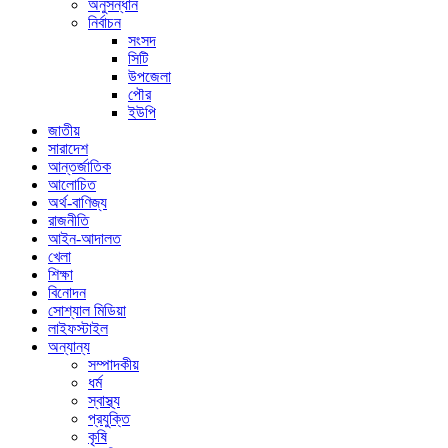
অনুসন্ধান
নির্বাচন
সংসদ
সিটি
উপজেলা
পৌর
ইউপি
জাতীয়
সারাদেশ
আন্তর্জাতিক
আলোচিত
অর্থ-বাণিজ্য
রাজনীতি
আইন-আদালত
খেলা
শিক্ষা
বিনোদন
সোশ্যাল মিডিয়া
লাইফস্টাইল
অন্যান্য
সম্পাদকীয়
ধর্ম
স্বাস্থ্য
প্রযুক্তি
কৃষি