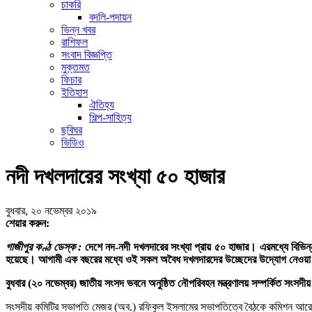
চাকরি
বদলি-পদায়ন
ভিন্ন খবর
রাশিফল
সংবাদ বিজ্ঞপ্তি
মুক্তমত
ফিচার
ইতিহাস
ঐতিহ্য
শিল্প-সাহিত্য
ছবিঘর
ভিডিও
নদী দখলদারের সংখ্যা ৫০ হাজার
বুধবার, ২০ নভেম্বর ২০১৯
শেয়ার করুন:
গাজীপুর কণ্ঠ ডেস্ক :
দেশে নদ-নদী দখলদারের সংখ্যা প্রায় ৫০ হাজার। এরমধ্যে বিভি
হয়েছে। আগামী এক বছরের মধ্যে ওই সকল অবৈধ দখলদারদের উচ্ছেদের উদ্যোগ নেওয়
বুধবার (২০ নভেম্বর) জাতীয় সংসদ ভবনে অনুষ্ঠিত নৌপরিবহন মন্ত্রণালয় সম্পর্কিত সংসদী
সংসদীয় কমিটির সভাপতি মেজর (অব.) রফিকুল ইসলামের সভাপতিত্বে বৈঠকে কমিশন আর