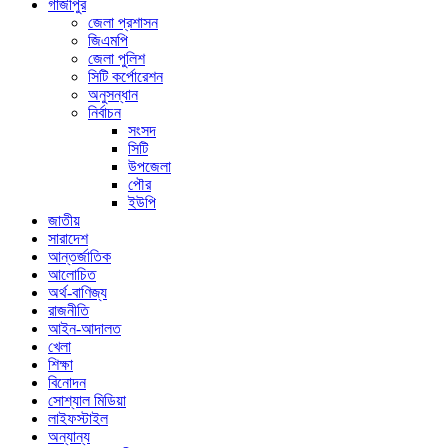
গাজীপুর
জেলা প্রশাসন
জিএমপি
জেলা পুলিশ
সিটি কর্পোরেশন
অনুসন্ধান
নির্বাচন
সংসদ
সিটি
উপজেলা
পৌর
ইউপি
জাতীয়
সারাদেশ
আন্তর্জাতিক
আলোচিত
অর্থ-বাণিজ্য
রাজনীতি
আইন-আদালত
খেলা
শিক্ষা
বিনোদন
সোশ্যাল মিডিয়া
লাইফস্টাইল
অন্যান্য