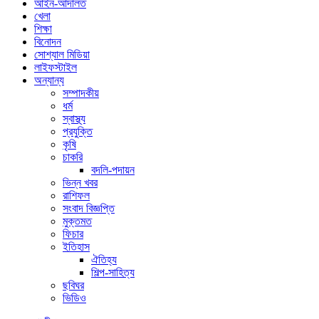
আইন-আদালত
খেলা
শিক্ষা
বিনোদন
সোশ্যাল মিডিয়া
লাইফস্টাইল
অন্যান্য
সম্পাদকীয়
ধর্ম
স্বাস্থ্য
প্রযুক্তি
কৃষি
চাকরি
বদলি-পদায়ন
ভিন্ন খবর
রাশিফল
সংবাদ বিজ্ঞপ্তি
মুক্তমত
ফিচার
ইতিহাস
ঐতিহ্য
শিল্প-সাহিত্য
ছবিঘর
ভিডিও