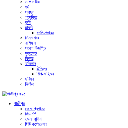
সম্পাদকীয়
ধর্ম
স্বাস্থ্য
প্রযুক্তি
কৃষি
চাকরি
বদলি-পদায়ন
ভিন্ন খবর
রাশিফল
সংবাদ বিজ্ঞপ্তি
মুক্তমত
ফিচার
ইতিহাস
ঐতিহ্য
শিল্প-সাহিত্য
ছবিঘর
ভিডিও
গাজীপুর
জেলা প্রশাসন
জিএমপি
জেলা পুলিশ
সিটি কর্পোরেশন