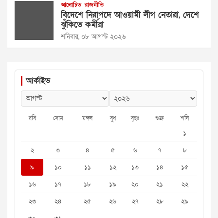
আলোচিত
রাজনীতি
বিদেশে নিরাপদে আওয়ামী লীগ নেতারা, দেশে
ঝুঁকিতে কর্মীরা
শনিবার, ০৮ আগস্ট ২০২৬
আর্কাইভ
রবি
সোম
মঙ্গল
বুধ
বৃহঃ
শুক্র
শনি
১
২
৩
৪
৫
৬
৭
৮
৯
১০
১১
১২
১৩
১৪
১৫
১৬
১৭
১৮
১৯
২০
২১
২২
২৩
২৪
২৫
২৬
২৭
২৮
২৯