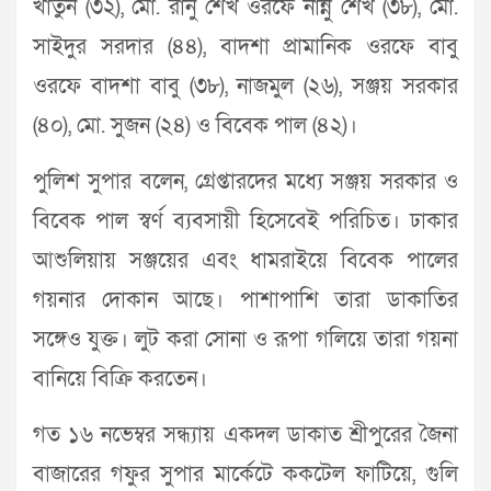
খাতুন (৩২), মো. রানু শেখ ওরফে নান্নু শেখ (৩৮), মো.
সাইদুর সরদার (৪৪), বাদশা প্রামানিক ওরফে বাবু
ওরফে বাদশা বাবু (৩৮), নাজমুল (২৬), সঞ্জয় সরকার
(৪০), মো. সুজন (২৪) ও বিবেক পাল (৪২)।
পুলিশ ‍সুপার বলেন, গ্রেপ্তারদের মধ্যে সঞ্জয় সরকার ও
বিবেক পাল স্বর্ণ ব্যবসায়ী হিসেবেই পরিচিত। ঢাকার
আশুলিয়ায় সঞ্জয়ের এবং ধামরাইয়ে বিবেক পালের
গয়নার দোকান আছে। পাশাপাশি তারা ডাকাতির
সঙ্গেও যুক্ত। লুট করা সোনা ও রূপা গলিয়ে তারা গয়না
বানিয়ে বিক্রি করতেন।
গত ১৬ নভেম্বর সন্ধ্যায় একদল ডাকাত শ্রীপুরের জৈনা
বাজারের গফুর সুপার মার্কেটে ককটেল ফাটিয়ে, গুলি