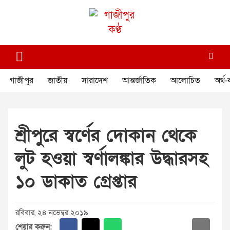
Skip
to
content
গাজীপুর কণ্ঠ
গণমানুষের কণ্ঠ
গাজীপুর
জাতীয়
সারাদেশ
আন্তর্জাতিক
আলোচিত
অর্থ-
শ্রীপুরে স্বর্ণের দোকান থেকে
লুট হওয়া স্বর্ণালঙ্কার উদ্ধারসহ
১০ ডাকাত গ্রেপ্তার
রবিবার, ২৪ নভেম্বর ২০১৯
শেয়ার করুন: