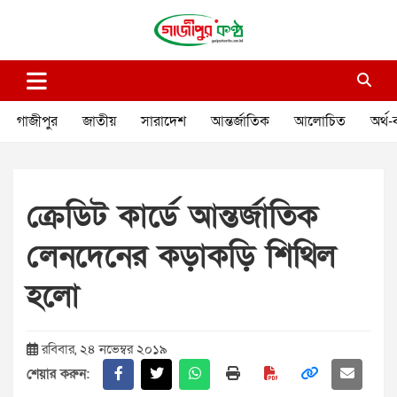
Skip
to
content
গাজীপুর কণ্ঠ
গণমানুষের কণ্ঠ
গাজীপুর
জাতীয়
সারাদেশ
আন্তর্জাতিক
আলোচিত
অর্থ-
ক্রেডিট কার্ডে আন্তর্জাতিক
লেনদেনের কড়াকড়ি শিথিল
হলো
রবিবার, ২৪ নভেম্বর ২০১৯
শেয়ার করুন: