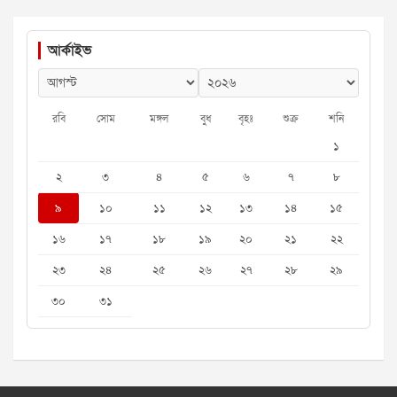
আর্কাইভ
রবি
সোম
মঙ্গল
বুধ
বৃহঃ
শুক্র
শনি
১
২
৩
৪
৫
৬
৭
৮
৯
১০
১১
১২
১৩
১৪
১৫
১৬
১৭
১৮
১৯
২০
২১
২২
২৩
২৪
২৫
২৬
২৭
২৮
২৯
৩০
৩১