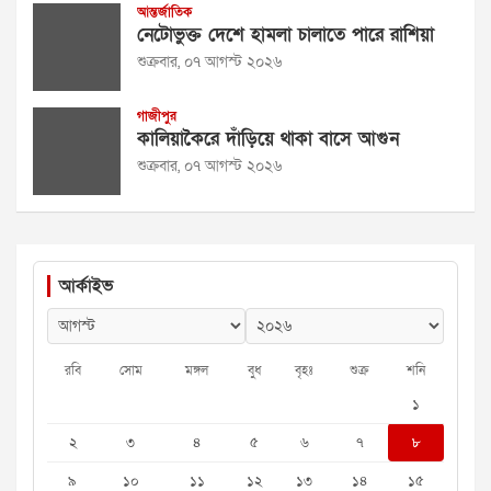
আন্তর্জাতিক
নেটোভুক্ত দেশে হামলা চালাতে পারে রাশিয়া
শুক্রবার, ০৭ আগস্ট ২০২৬
গাজীপুর
কালিয়াকৈরে দাঁড়িয়ে থাকা বাসে আগুন
শুক্রবার, ০৭ আগস্ট ২০২৬
আর্কাইভ
রবি
সোম
মঙ্গল
বুধ
বৃহঃ
শুক্র
শনি
১
২
৩
৪
৫
৬
৭
৮
৯
১০
১১
১২
১৩
১৪
১৫