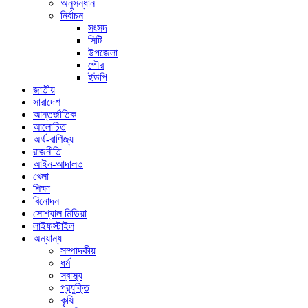
অনুসন্ধান
নির্বাচন
সংসদ
সিটি
উপজেলা
পৌর
ইউপি
জাতীয়
সারাদেশ
আন্তর্জাতিক
আলোচিত
অর্থ-বাণিজ্য
রাজনীতি
আইন-আদালত
খেলা
শিক্ষা
বিনোদন
সোশ্যাল মিডিয়া
লাইফস্টাইল
অন্যান্য
সম্পাদকীয়
ধর্ম
স্বাস্থ্য
প্রযুক্তি
কৃষি