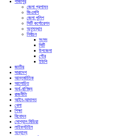
গাজীপুর
জেলা প্রশাসন
জিএমপি
জেলা পুলিশ
সিটি কর্পোরেশন
অনুসন্ধান
নির্বাচন
সংসদ
সিটি
উপজেলা
পৌর
ইউপি
জাতীয়
সারাদেশ
আন্তর্জাতিক
আলোচিত
অর্থ-বাণিজ্য
রাজনীতি
আইন-আদালত
খেলা
শিক্ষা
বিনোদন
সোশ্যাল মিডিয়া
লাইফস্টাইল
অন্যান্য