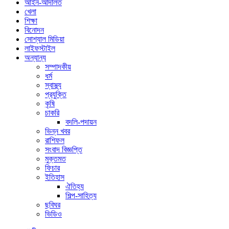
আইন-আদালত
খেলা
শিক্ষা
বিনোদন
সোশ্যাল মিডিয়া
লাইফস্টাইল
অন্যান্য
সম্পাদকীয়
ধর্ম
স্বাস্থ্য
প্রযুক্তি
কৃষি
চাকরি
বদলি-পদায়ন
ভিন্ন খবর
রাশিফল
সংবাদ বিজ্ঞপ্তি
মুক্তমত
ফিচার
ইতিহাস
ঐতিহ্য
শিল্প-সাহিত্য
ছবিঘর
ভিডিও