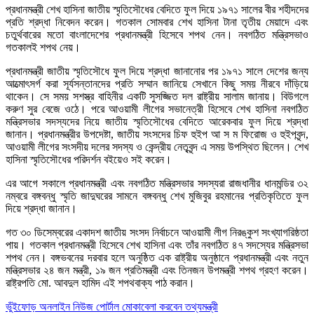
প্রধানমন্ত্রী শেখ হাসিনা জাতীয় স্মৃতিসৌধের বেদিতে ফুল দিয়ে ১৯৭১ সালের বীর শহীদদের
প্রতি শ্রদ্ধা নিবেদন করেন। গতকাল সোমবার শেখ হাসিনা টানা তৃতীয় মেয়াদে এবং
চতুর্থবারের মতো বাংলাদেশের প্রধানমন্ত্রী হিসেবে শপথ নেন। নবগঠিত মন্ত্রিসভাও
গতকালই শপথ নেয়।
প্রধানমন্ত্রী জাতীয় স্মৃতিসৌধে ফুল দিয়ে শ্রদ্ধা জানানোর পর ১৯৭১ সালে দেশের জন্য
আত্মোৎসর্গ করা সূর্যসন্তানদের প্রতি সম্মান জানিয়ে সেখানে কিছু সময় নীরবে দাঁড়িয়ে
থাকেন। সে সময় সশস্ত্র বাহিনীর একটি সুসজ্জিত দল রাষ্ট্রীয় সালাম জানায়। বিউগলে
করুণ সুর বেজে ওঠে। পরে আওয়ামী লীগের সভানেত্রী হিসেবে শেখ হাসিনা নবগঠিত
মন্ত্রিসভার সদস্যদের নিয়ে জাতীয় স্মৃতিসৌধের বেদিতে আরেকবার ফুল দিয়ে শ্রদ্ধা
জানান। প্রধানমন্ত্রীর উপদেষ্টা, জাতীয় সংসদের চিফ হুইপ আ স ম ফিরোজ ও হুইপবৃন্দ,
আওয়ামী লীগের সংসদীয় দলের সদস্য ও কেন্দ্রীয় নেতৃবৃন্দ এ সময় উপস্থিত ছিলেন। শেখ
হাসিনা স্মৃতিসৌধের পরিদর্শন বইয়েও সই করেন।
এর আগে সকালে প্রধানমন্ত্রী এবং নবগঠিত মন্ত্রিসভার সদস্যরা রাজধানীর ধানমন্ডির ৩২
নম্বরে বঙ্গবন্ধু স্মৃতি জাদুঘরের সামনে বঙ্গবন্ধু শেখ মুজিবুর রহমানের প্রতিকৃতিতে ফুল
দিয়ে শ্রদ্ধা জানান।
গত ৩০ ডিসেম্বরের একাদশ জাতীয় সংসদ নির্বাচনে আওয়ামী লীগ নিরঙ্কুশ সংখ্যাগরিষ্ঠতা
পায়। গতকাল প্রধানমন্ত্রী হিসেবে শেখ হাসিনা এবং তাঁর নবগঠিত ৪৭ সদস্যের মন্ত্রিসভা
শপথ নেন। বঙ্গভবনের দরবার হলে অনুষ্ঠিত এক রাষ্ট্রীয় অনুষ্ঠানে প্রধানমন্ত্রী এবং নতুন
মন্ত্রিসভার ২৪ জন মন্ত্রী, ১৯ জন প্রতিমন্ত্রী এবং তিনজন উপমন্ত্রী শপথ গ্রহণ করেন।
রাষ্ট্রপতি মো. আবদুল হামিদ এই শপথবাক্য পাঠ করান।
Post
ভুঁইফোড় অনলাইন নিউজ পোর্টাল মোকাবেলা করবেন তথ্যমন্ত্রী