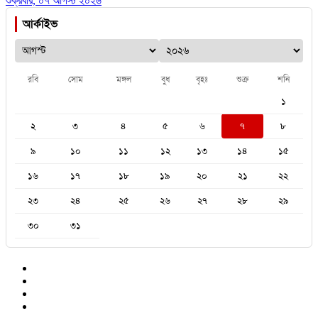
শুক্রবার, ০৭ আগস্ট ২০২৬
আর্কাইভ
রবি
সোম
মঙ্গল
বুধ
বৃহঃ
শুক্র
শনি
১
২
৩
৪
৫
৬
৭
৮
৯
১০
১১
১২
১৩
১৪
১৫
১৬
১৭
১৮
১৯
২০
২১
২২
২৩
২৪
২৫
২৬
২৭
২৮
২৯
৩০
৩১