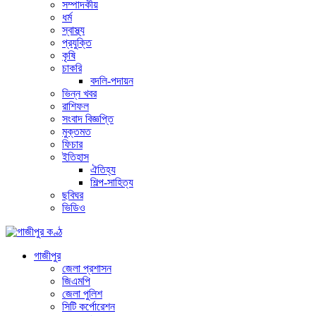
সম্পাদকীয়
ধর্ম
স্বাস্থ্য
প্রযুক্তি
কৃষি
চাকরি
বদলি-পদায়ন
ভিন্ন খবর
রাশিফল
সংবাদ বিজ্ঞপ্তি
মুক্তমত
ফিচার
ইতিহাস
ঐতিহ্য
শিল্প-সাহিত্য
ছবিঘর
ভিডিও
গাজীপুর
জেলা প্রশাসন
জিএমপি
জেলা পুলিশ
সিটি কর্পোরেশন