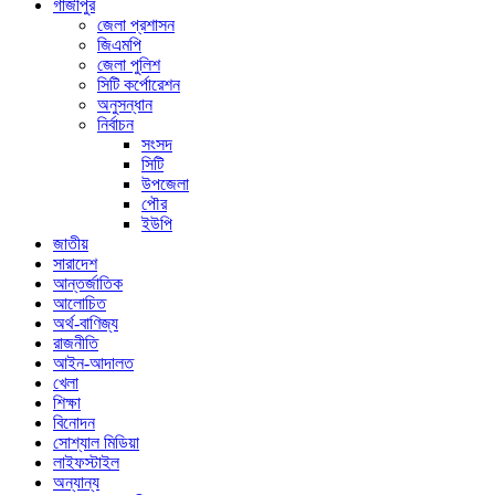
গাজীপুর
জেলা প্রশাসন
জিএমপি
জেলা পুলিশ
সিটি কর্পোরেশন
অনুসন্ধান
নির্বাচন
সংসদ
সিটি
উপজেলা
পৌর
ইউপি
জাতীয়
সারাদেশ
আন্তর্জাতিক
আলোচিত
অর্থ-বাণিজ্য
রাজনীতি
আইন-আদালত
খেলা
শিক্ষা
বিনোদন
সোশ্যাল মিডিয়া
লাইফস্টাইল
অন্যান্য