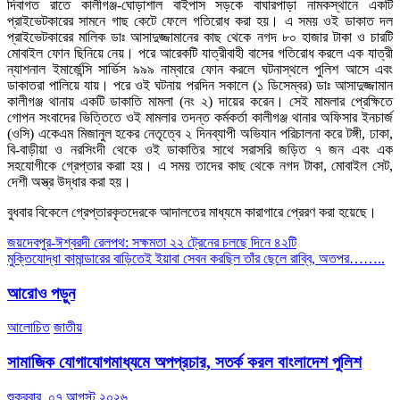
দিবাগত রাতে কালীগঞ্জ-ঘোড়াশাল বাইপাস সড়কে বাঘারপাড়া নামকস্থানে একটি
প্রাইভেটকারের সামনে গাছ কেটে ফেলে গতিরোধ করা হয়। এ সময় ওই ডাকাত দল
প্রাইভেটকারের মালিক ডাঃ আসাদুজ্জামানের কাছ থেকে নগদ ৮০ হাজার টাকা ও চারটি
মোবাইল ফোন ছিনিয়ে নেয়। পরে আরেকটি যাত্রীবাহী বাসের গতিরোধ করলে এক যাত্রী
ন্যাশনাল ইমার্জেন্সি সার্ভিস ৯৯৯ নাম্বারে ফোন করলে ঘটনাস্থলে পুলিশ আসে এবং
ডাকাতরা পালিয়ে যায়। পরে ওই ঘটনায় পরদিন সকালে (১ ডিসেম্বর) ডাঃ আসাদুজ্জামান
কালীগঞ্জ থানায় একটি ডাকাতি মামলা (নং ২) দায়ের করেন। সেই মামলার প্রেক্ষিতে
গোপন সংবাদের ভিত্তিতে ওই মামলার তদন্ত কর্মকর্তা কালীগঞ্জ থানার অফিসার ইনচার্জ
(ওসি) একেএম মিজানুল হকের নেতৃত্বে ২ দিনব্যাপী অভিযান পরিচালনা করে টঙ্গী, ঢাকা,
বি-বাড়ীয়া ও নরসিংদী থেকে ওই ডাকাতির সাথে সরাসরি জড়িত ৭ জন এবং এক
সহযোগীকে গ্রেপ্তার করাা হয়। এ সময় তাদের কাছ থেকে নগদ টাকা, মোবাইল সেট,
দেশী অস্ত্র উদ্ধার করা হয়।
বুধবার বিকেলে গ্রেপ্তারকৃতদেরকে আদালতের মাধ্যমে কারাগারে প্রেরণ করা হয়েছে।
Post
জয়দেবপুর-ঈশ্বরদী রেলপথ: সক্ষমতা ২২ ট্রেনের চলছে দিনে ৪২টি
মুক্তিযোদ্ধা কামান্ডারের বাড়িতেই ইয়াবা সেবন করছিল তাঁর ছেলে রাব্বি, অতপর……..
navigation
আরোও পড়ুন
আলোচিত
জাতীয়
সামাজিক যোগাযোগমাধ্যমে অপপ্রচার, সতর্ক করল বাংলাদেশ পুলিশ
শুক্রবার, ০৭ আগস্ট ২০২৬