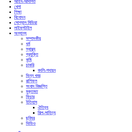
আইন-আদালত
খেলা
শিক্ষা
বিনোদন
সোশ্যাল মিডিয়া
লাইফস্টাইল
অন্যান্য
সম্পাদকীয়
ধর্ম
স্বাস্থ্য
প্রযুক্তি
কৃষি
চাকরি
বদলি-পদায়ন
ভিন্ন খবর
রাশিফল
সংবাদ বিজ্ঞপ্তি
মুক্তমত
ফিচার
ইতিহাস
ঐতিহ্য
শিল্প-সাহিত্য
ছবিঘর
ভিডিও