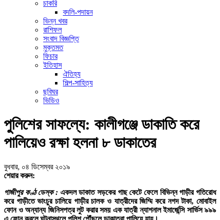
চাকরি
বদলি-পদায়ন
ভিন্ন খবর
রাশিফল
সংবাদ বিজ্ঞপ্তি
মুক্তমত
ফিচার
ইতিহাস
ঐতিহ্য
শিল্প-সাহিত্য
ছবিঘর
ভিডিও
পুলিশের সাফল্যে: কালীগঞ্জে ডাকাতি করে
পালিয়েও রক্ষা হলনা ৮ ডাকাতের
বুধবার, ০৪ ডিসেম্বর ২০১৯
শেয়ার করুন:
গাজীপুর কণ্ঠ ডেস্ক :
একদল ডাকাত সড়কের গাছ কেটে ফেলে বিভিন্ন গাড়ীর গতিরোধ
করে গাড়ীতে ভাংচুর চালিয়ে গাড়ীর চালক ও যাত্রীদের জিম্মি করে নগদ টাকা, মোবাইল
ফোন ও অন্যান্য জিনিসপত্র লুট করার সময় এক যাত্রী ন্যাশনাল ইমার্জেন্সি সার্ভিস ৯৯৯
এ ফোন করলে ঘটনাস্থলে পুলিশ পৌঁছলে ডাকাতরা পালিয়ে যায়।