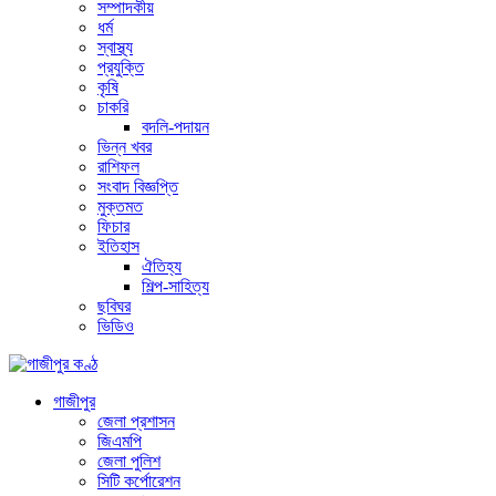
সম্পাদকীয়
ধর্ম
স্বাস্থ্য
প্রযুক্তি
কৃষি
চাকরি
বদলি-পদায়ন
ভিন্ন খবর
রাশিফল
সংবাদ বিজ্ঞপ্তি
মুক্তমত
ফিচার
ইতিহাস
ঐতিহ্য
শিল্প-সাহিত্য
ছবিঘর
ভিডিও
গাজীপুর
জেলা প্রশাসন
জিএমপি
জেলা পুলিশ
সিটি কর্পোরেশন