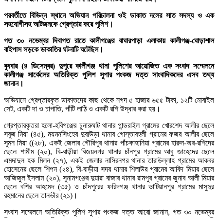
পরবর্তীতে বিভিন্ন স্থানে অভিযান পরিচালনা ওই ডাকাত দলের সাত সদস্য ও এক
সহযোগীসহ আটজনকে গ্রেপ্তার করে পুলিশ।
গত ৩০ নভেম্বর দিবাগত রাতে কালীগঞ্জের বাঘারপাড়া এলাকায় কালীগঞ্জ-ঘোড়াশাল
বাইপাস সড়কে ডাকাতির ঘটনাটি ঘটেছিল।
বুধবার (৪ ডিসেম্বর) দুপুরে কালীগঞ্জ থানা পুলিশের আয়োজিত এক সংবাদ সম্মেলনে
কালীগঞ্জ সার্কেলের অতিরিক্ত পুলিশ সুপার পংকজ দত্ত সাংবাদিকদের এসব তথ্য
জানান।
অভিযানে গ্রেপ্তারকৃত ডাকাতদের কাছ থেকে নগদ ৫ হাজার ৬৫৫ টাকা, ১২টি মোবাইল
সেট, একটি দা ও চাপাতি, পাঁটি লাঠি ও একটি রশি উদ্ধার করা হয়।
গ্রেপ্তারকৃতরা হলো-হবিগঞ্জের চুনারুঘাট থানার পান্ডরাইল গ্রামের খোরশেদ আলীর ছেলে
সবুজ মিয়া (৪৫), ময়মনসিংহের দুবাউড়া থানার গোস্তাবহলী গ্রামের ফজর আলীর ছেলে
সুমন মিয়া ((২৮), একই জেলার গৌরিপুর থানার পাঁচকাহানিয়া গ্রামের হারুন-অর-রশিদের
ছেলে শামীম (২০), বি-বাড়ীয়া বিজয়নগর থানার চাঁনপুর গ্রামের আবু জাহেদের ছেলে
এমদাদুল হক মিলন (২৭), একই জেলার নাসিরনগর থানার তারাউল্লাহ গ্রামের আকবর
হোসেনের ছেলে শিপন (২৪), বি-বাড়ীয়া সদর থানার শিলাউর গ্রামের আবিদ মিয়ার ছেলে
আজিজুল ইসলাম (২০), সুনামগঞ্জের দুয়ারা বাজার থানার রামপুর গ্রামের জুনাব আলী মিয়ার
ছেলে বশির আহমেদ (৩৫) ও চাঁদপুরের ফরিদগঞ্জ থানার ভাটিয়ানপুর গ্রামের মাসুদুর
রহমানের ছেলে তানভীর (২১)।
সংবাদ সম্মেলনে অতিরিক্ত পুলিশ সুপার পংকজ দত্ত আরো জানান, গত ৩০ নভেম্বর