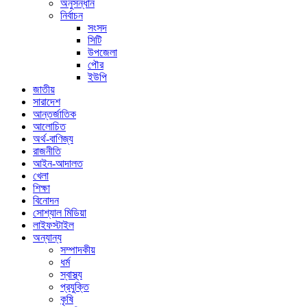
অনুসন্ধান
নির্বাচন
সংসদ
সিটি
উপজেলা
পৌর
ইউপি
জাতীয়
সারাদেশ
আন্তর্জাতিক
আলোচিত
অর্থ-বাণিজ্য
রাজনীতি
আইন-আদালত
খেলা
শিক্ষা
বিনোদন
সোশ্যাল মিডিয়া
লাইফস্টাইল
অন্যান্য
সম্পাদকীয়
ধর্ম
স্বাস্থ্য
প্রযুক্তি
কৃষি