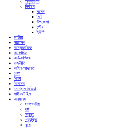
অনুসন্ধান
নির্বাচন
সংসদ
সিটি
উপজেলা
পৌর
ইউপি
জাতীয়
সারাদেশ
আন্তর্জাতিক
আলোচিত
অর্থ-বাণিজ্য
রাজনীতি
আইন-আদালত
খেলা
শিক্ষা
বিনোদন
সোশ্যাল মিডিয়া
লাইফস্টাইল
অন্যান্য
সম্পাদকীয়
ধর্ম
স্বাস্থ্য
প্রযুক্তি
কৃষি