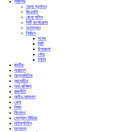
গাজীপুর
জেলা প্রশাসন
জিএমপি
জেলা পুলিশ
সিটি কর্পোরেশন
অনুসন্ধান
নির্বাচন
সংসদ
সিটি
উপজেলা
পৌর
ইউপি
জাতীয়
সারাদেশ
আন্তর্জাতিক
আলোচিত
অর্থ-বাণিজ্য
রাজনীতি
আইন-আদালত
খেলা
শিক্ষা
বিনোদন
সোশ্যাল মিডিয়া
লাইফস্টাইল
অন্যান্য