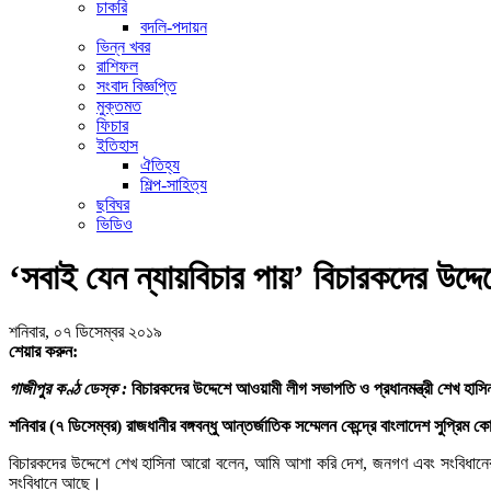
চাকরি
বদলি-পদায়ন
ভিন্ন খবর
রাশিফল
সংবাদ বিজ্ঞপ্তি
মুক্তমত
ফিচার
ইতিহাস
ঐতিহ্য
শিল্প-সাহিত্য
ছবিঘর
ভিডিও
‘সবাই যেন ন্যায়বিচার পায়’ বিচারকদের উদ্দেশে
শনিবার, ০৭ ডিসেম্বর ২০১৯
শেয়ার করুন:
গাজীপুর কণ্ঠ ডেস্ক :
বিচারকদের উদ্দেশে আওয়ামী লীগ সভাপতি ও প্রধানমন্ত্রী শেখ হ
শনিবার (৭ ডিসেম্বর) রাজধানীর বঙ্গবন্ধু আন্তর্জাতিক সম্মেলন কেন্দ্রে বাংলাদেশ সুপ্র
বিচারকদের উদ্দেশে শেখ হাসিনা আরো বলেন, আমি আশা করি দেশ, জনগণ এবং সংবিধানের প
সংবিধানে আছে।