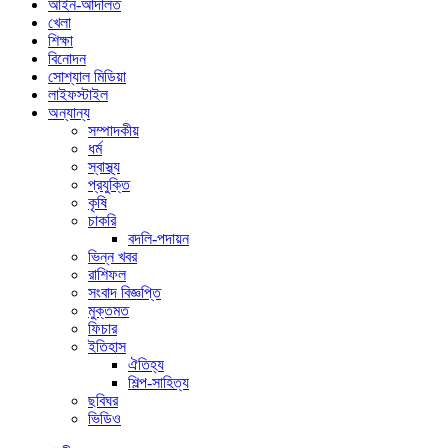
আইন-আদালত
খেলা
শিক্ষা
বিনোদন
সোশ্যাল মিডিয়া
লাইফস্টাইল
অন্যান্য
সম্পাদকীয়
ধর্ম
স্বাস্থ্য
প্রযুক্তি
কৃষি
চাকরি
বদলি-পদায়ন
ভিন্ন খবর
রাশিফল
সংবাদ বিজ্ঞপ্তি
মুক্তমত
ফিচার
ইতিহাস
ঐতিহ্য
শিল্প-সাহিত্য
ছবিঘর
ভিডিও