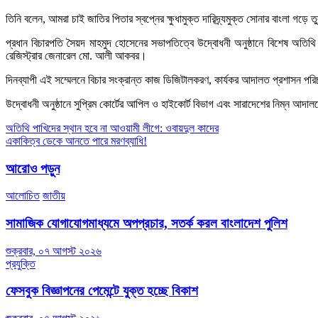
তিনি বলেন, আমরা চাই জাতির পিতার স্বপ্নের ক্ষুধামুক্ত দারিদ্র্যমুক্ত সোনার বাংলা
প্রধান বিচারপতি সৈয়দ মাহমুদ হোসেনের সভাপতিত্বে উদ্বোধনী অনুষ্ঠানে বিশেষ অতিথ
রেজিস্ট্রার জেনারেল মো. আলী আকবর।
দিনব্যাপী এই সম্মেলনে বিচার সংক্রান্ত কাজ ডিজিটালকরণ, কার্যকর আদালত প্রশাসন পরিচ
উদ্বোধনী অনুষ্ঠানে সুপ্রিম কোর্টের আপিল ও হাইকোর্ট বিভাগ এবং সারাদেশের নিম্ন আদ
Post
অতিথি পাখিদের স্থান হবে না আওয়ামী লীগে: ওবায়দুল কাদের
একাকিত্ব ডেকে আনতে পারে মরণব্যাধি!
navigation
আরোও পড়ুন
আলোচিত
জাতীয়
সামাজিক যোগাযোগমাধ্যমে অপপ্রচার, সতর্ক করল বাংলাদেশ পুলিশ
শুক্রবার, ০৭ আগস্ট ২০২৬
প্রযুক্তি
ফেসবুক বিজ্ঞাপনের পেমেন্টে যুক্ত হচ্ছে বিকাশ