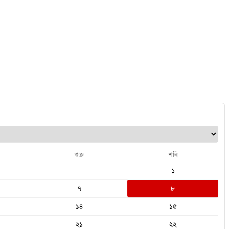
শুক্র
শনি
১
৭
৮
১৪
১৫
২১
২২