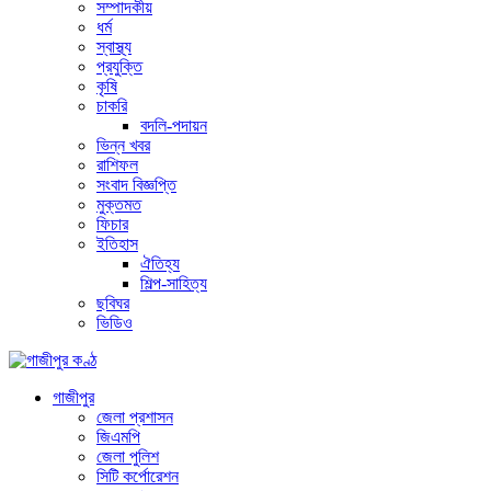
সম্পাদকীয়
ধর্ম
স্বাস্থ্য
প্রযুক্তি
কৃষি
চাকরি
বদলি-পদায়ন
ভিন্ন খবর
রাশিফল
সংবাদ বিজ্ঞপ্তি
মুক্তমত
ফিচার
ইতিহাস
ঐতিহ্য
শিল্প-সাহিত্য
ছবিঘর
ভিডিও
গাজীপুর
জেলা প্রশাসন
জিএমপি
জেলা পুলিশ
সিটি কর্পোরেশন