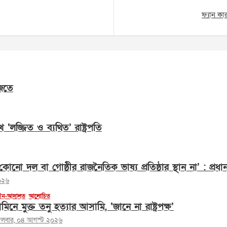
ফ্যান কা
জতে
েখে ‘লজ্জিত ও ব্যথিত’ রাষ্ট্রপতি
োনো দল বা গোষ্ঠীর রাজনৈতিক ভাষ্য প্রতিষ্ঠার স্থান না’ : প্রধানমন
০২৬
ন-আদালত
আলোচিত
মিনে মুক্ত তনু হত্যার আসামি, ‘জানে না রাষ্ট্রপক্ষ’
্গলবার, ০৪ আগস্ট ২০২৬