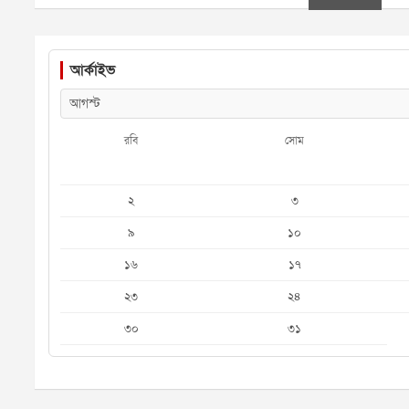
আর্কাইভ
রবি
সোম
২
৩
৯
১০
১৬
১৭
২৩
২৪
৩০
৩১