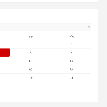
শুক্র
শনি
১
৭
৮
১৪
১৫
২১
২২
২৮
২৯