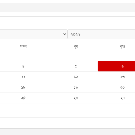
মঙ্গল
বুধ
বৃহঃ
৪
৫
৬
১১
১২
১৩
১৮
১৯
২০
২৫
২৬
২৭