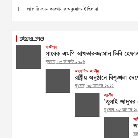
Post
navigation
লাক্সারি ফ্যান কারখানার অনুমোদনই ছিল না
আরোও পড়ুন
গাজীপুর
সাবেক এমপি আখতারুজ্জামান ডিবি হেফা
বুধবার, ০৫ আগস্ট ২০২৬
আলোচিত
জাতীয়
রাষ্ট্রীয় অনুষ্ঠানে বিশৃঙ্খলা দ
বুধবার, ০৫ আগস্ট ২০২৬
জাতীয়
‘জুলাই জাদুঘর ক
বুধবার, ০৫ আগস্ট ২
আই
জা
মঙ