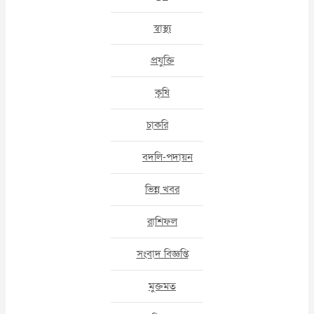
স্বাস্থ্য
প্রযুক্তি
কৃষি
চাকরি
বদলি-পদায়ন
ভিন্ন খবর
রাশিফল
সংবাদ বিজ্ঞপ্তি
মুক্তমত