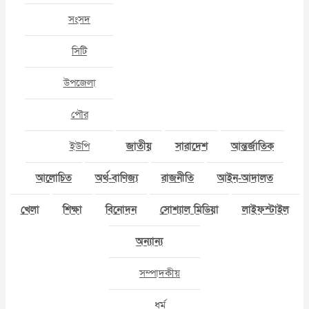
সংসদ
সিটি
উপজেলা
পৌর
ইউপি
জাতীয়
সারাদেশ
আন্তর্জাতিক
আলোচিত
অর্থ-বাণিজ্য
রাজনীতি
আইন-আদালত
খেলা
শিক্ষা
বিনোদন
সোশ্যাল মিডিয়া
লাইফস্টাইল
অন্যান্য
সম্পাদকীয়
ধর্ম