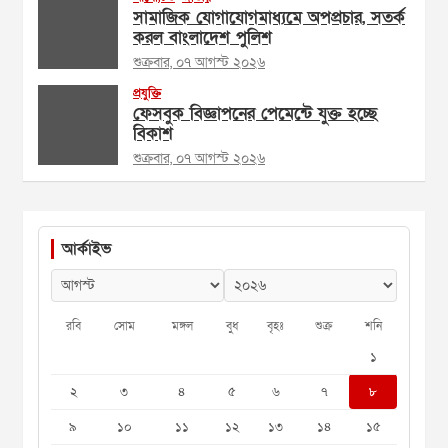
সামাজিক যোগাযোগমাধ্যমে অপপ্রচার, সতর্ক
করল বাংলাদেশ পুলিশ
শুক্রবার, ০৭ আগস্ট ২০২৬
প্রযুক্তি
ফেসবুক বিজ্ঞাপনের পেমেন্টে যুক্ত হচ্ছে
বিকাশ
শুক্রবার, ০৭ আগস্ট ২০২৬
আর্কাইভ
রবি
সোম
মঙ্গল
বুধ
বৃহঃ
শুক্র
শনি
১
২
৩
৪
৫
৬
৭
৮
৯
১০
১১
১২
১৩
১৪
১৫