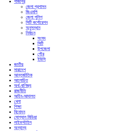
গাজীপুর
জেলা প্রশাসন
জিএমপি
জেলা পুলিশ
সিটি কর্পোরেশন
অনুসন্ধান
নির্বাচন
সংসদ
সিটি
উপজেলা
পৌর
ইউপি
জাতীয়
সারাদেশ
আন্তর্জাতিক
আলোচিত
অর্থ-বাণিজ্য
রাজনীতি
আইন-আদালত
খেলা
শিক্ষা
বিনোদন
সোশ্যাল মিডিয়া
লাইফস্টাইল
অন্যান্য