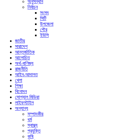
অনুসন্ধান
নির্বাচন
সংসদ
সিটি
উপজেলা
পৌর
ইউপি
জাতীয়
সারাদেশ
আন্তর্জাতিক
আলোচিত
অর্থ-বাণিজ্য
রাজনীতি
আইন-আদালত
খেলা
শিক্ষা
বিনোদন
সোশ্যাল মিডিয়া
লাইফস্টাইল
অন্যান্য
সম্পাদকীয়
ধর্ম
স্বাস্থ্য
প্রযুক্তি
কৃষি