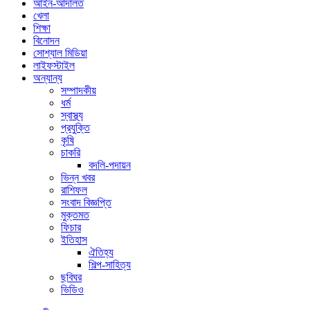
আইন-আদালত
খেলা
শিক্ষা
বিনোদন
সোশ্যাল মিডিয়া
লাইফস্টাইল
অন্যান্য
সম্পাদকীয়
ধর্ম
স্বাস্থ্য
প্রযুক্তি
কৃষি
চাকরি
বদলি-পদায়ন
ভিন্ন খবর
রাশিফল
সংবাদ বিজ্ঞপ্তি
মুক্তমত
ফিচার
ইতিহাস
ঐতিহ্য
শিল্প-সাহিত্য
ছবিঘর
ভিডিও