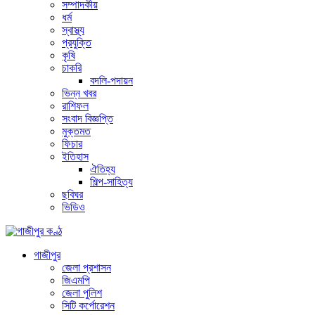
সম্পাদকীয়
ধর্ম
স্বাস্থ্য
প্রযুক্তি
কৃষি
চাকরি
বদলি-পদায়ন
ভিন্ন খবর
রাশিফল
সংবাদ বিজ্ঞপ্তি
মুক্তমত
ফিচার
ইতিহাস
ঐতিহ্য
শিল্প-সাহিত্য
ছবিঘর
ভিডিও
গাজীপুর
জেলা প্রশাসন
জিএমপি
জেলা পুলিশ
সিটি কর্পোরেশন