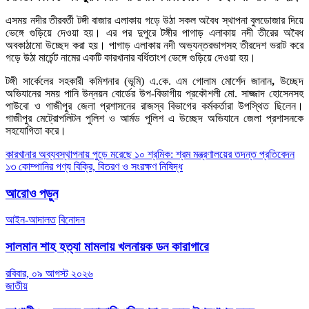
এসময় নদীর তীরবর্তী টঙ্গী বাজার এলাকায় গড়ে উঠা সকল অবৈধ স্থাপনা বুলডোজার দিয়ে
ভেঙ্গে গুড়িয়ে দেওয়া হয়। এর পর দুপুরে টঙ্গীর পাগাড় এলাকায় নদী তীরের অবৈধ
অবকাঠামো উচ্ছেদ করা হয়। পাগাড় এলাকায় নদী অভ্যন্তরভাগসহ তীরদেশ ভরাট করে
গড়ে উঠা মার্চেন্ট নামের একটি কারখানার বর্ধিতাংশ ভেঙ্গে গুড়িয়ে দেওয়া হয়।
টঙ্গী সার্কেলের সহকারী কমিশনার (ভূমি) এ.কে. এম গোলাম মোর্শেদ জানান
,
উচ্ছেদ
অভিযানের সময় পানি উন্নয়ন বোর্ডের উপ-বিভাগীয় প্রকৌশলী মো. সাজ্জাদ হোসেনসহ
পাউবো ও গাজীপুর জেলা প্রশাসনের রাজস্ব বিভাগের কর্মকর্তারা উপস্থিত ছিলেন।
গাজীপুর মেট্রোপলিটন পুলিশ ও আর্মড পুলিশ এ উচ্ছেদ অভিযানে জেলা প্রশাসনকে
সহযোগিতা করে।
Post
কারখানার অব্যবস্থাপনায় পুড়ে মরেছে ১০ শ্রমিক: শ্রম মন্ত্রণালয়ের তদন্ত প্রতিবেদন
১৩ কোম্পানির পণ্য বিক্রি, বিতরণ ও সংরক্ষণ নিষিদ্ধ
navigation
আরোও পড়ুন
আইন-আদালত
বিনোদন
সালমান শাহ হত্যা মামলায় খলনায়ক ডন কারাগারে
রবিবার, ০৯ আগস্ট ২০২৬
জাতীয়