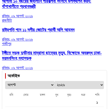
আগামী ১০ বছরের জ্বালানি পরিকল্পনা সংসদে উপস্থাপন করব:
বাঁশাখালীতে প্রধানমন্ত্রী
রবিবার, ০৯ আগস্ট ২০২৬
রাজনীতি
রাষ্ট্রপতি পদে ১১ দলীয় জোটের প্রার্থী অলি আহমদ
রবিবার, ০৯ আগস্ট ২০২৬
গাজীপুর
টঙ্গীতে সড়ক দুর্ঘটনায় মাদ্রাসা ছাত্রের মৃত্যু, বিক্ষোভে অবরুদ্ধ ঢাকা-
ময়মনসিংহ মহাসড়ক
রবিবার, ০৯ আগস্ট ২০২৬
আর্কাইভ
রবি
সোম
মঙ্গল
বুধ
বৃহঃ
শুক্র
শনি
১