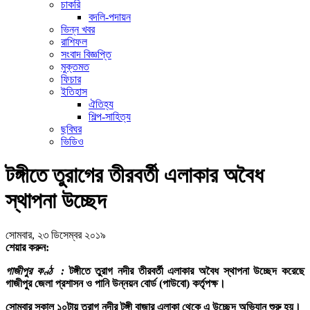
চাকরি
বদলি-পদায়ন
ভিন্ন খবর
রাশিফল
সংবাদ বিজ্ঞপ্তি
মুক্তমত
ফিচার
ইতিহাস
ঐতিহ্য
শিল্প-সাহিত্য
ছবিঘর
ভিডিও
টঙ্গীতে তুরাগের তীরবর্তী এলাকার অবৈধ
স্থাপনা উচ্ছেদ
সোমবার, ২৩ ডিসেম্বর ২০১৯
শেয়ার করুন:
গাজীপুর কণ্ঠ :
টঙ্গীতে তুরাগ নদীর তীরবর্তী এলাকার অবৈধ স্থাপনা উচ্ছেদ করেছে
গাজীপুর জেলা প্রশাসন ও পানি উন্নয়ন বোর্ড (পাউবো) কর্তৃপক্ষ।
সোমবার সকাল ১০টায় তুরাগ নদীর টঙ্গী বাজার এলাকা থেকে এ উচ্ছেদ অভিযান শুরু হয়।