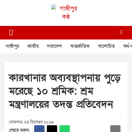
Skip
to
content
গাজীপুর কণ্ঠ
গণমানুষের কণ্ঠ
গাজীপুর
জাতীয়
সারাদেশ
আন্তর্জাতিক
আলোচিত
অর্থ-
কারখানার অব্যবস্থাপনায় পুড়ে
মরেছে ১০ শ্রমিক: শ্রম
মন্ত্রণালয়ের তদন্ত প্রতিবেদন
সোমবার, ২৩ ডিসেম্বর ২০১৯
শেয়ার করুন: