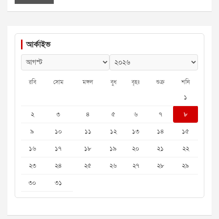
আর্কাইভ
রবি
সোম
মঙ্গল
বুধ
বৃহঃ
শুক্র
শনি
১
২
৩
৪
৫
৬
৭
৮
৯
১০
১১
১২
১৩
১৪
১৫
১৬
১৭
১৮
১৯
২০
২১
২২
২৩
২৪
২৫
২৬
২৭
২৮
২৯
৩০
৩১