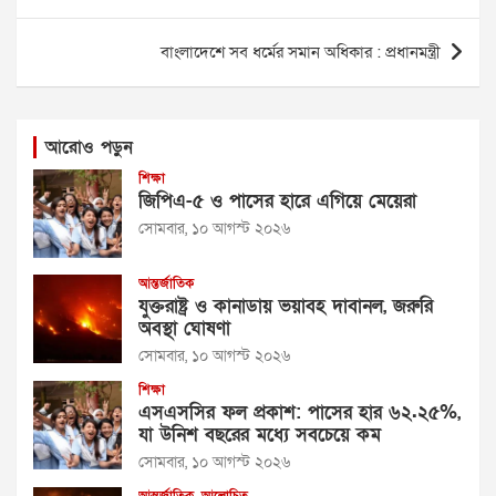
বাংলাদেশে সব ধর্মের সমান অধিকার : প্রধানমন্ত্রী
আরোও পড়ুন
শিক্ষা
জিপিএ-৫ ও পাসের হারে এগিয়ে মেয়েরা
সোমবার, ১০ আগস্ট ২০২৬
আন্তর্জাতিক
যুক্তরাষ্ট্র ও কানাডায় ভয়াবহ দাবানল, জরুরি
অবস্থা ঘোষণা
সোমবার, ১০ আগস্ট ২০২৬
শিক্ষা
এসএসসির ফল প্রকাশ: পাসের হার ৬২.২৫%,
যা উনিশ বছরের মধ্যে সবচেয়ে কম
সোমবার, ১০ আগস্ট ২০২৬