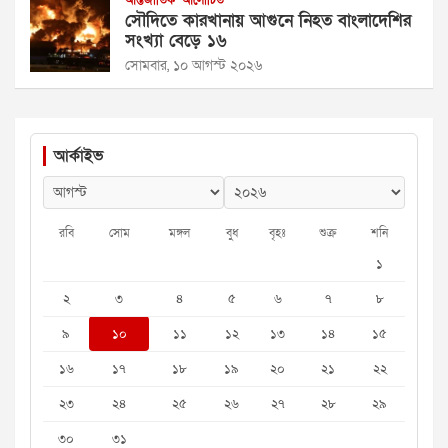
আন্তর্জাতিক
আলোচিত
সৌদিতে কারখানায় আগুনে নিহত বাংলাদেশির
সংখ্যা বেড়ে ১৬
সোমবার, ১০ আগস্ট ২০২৬
আর্কাইভ
রবি
সোম
মঙ্গল
বুধ
বৃহঃ
শুক্র
শনি
১
২
৩
৪
৫
৬
৭
৮
৯
১০
১১
১২
১৩
১৪
১৫
১৬
১৭
১৮
১৯
২০
২১
২২
২৩
২৪
২৫
২৬
২৭
২৮
২৯
৩০
৩১