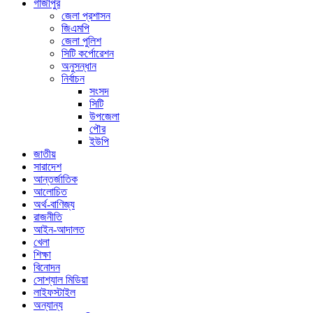
গাজীপুর
জেলা প্রশাসন
জিএমপি
জেলা পুলিশ
সিটি কর্পোরেশন
অনুসন্ধান
নির্বাচন
সংসদ
সিটি
উপজেলা
পৌর
ইউপি
জাতীয়
সারাদেশ
আন্তর্জাতিক
আলোচিত
অর্থ-বাণিজ্য
রাজনীতি
আইন-আদালত
খেলা
শিক্ষা
বিনোদন
সোশ্যাল মিডিয়া
লাইফস্টাইল
অন্যান্য