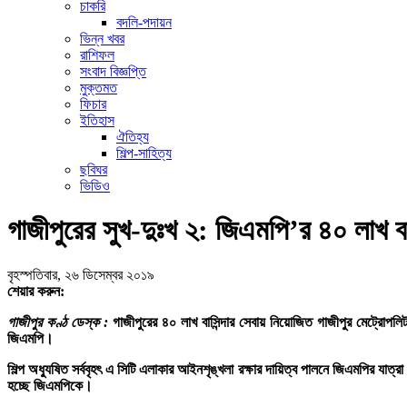
চাকরি
বদলি-পদায়ন
ভিন্ন খবর
রাশিফল
সংবাদ বিজ্ঞপ্তি
মুক্তমত
ফিচার
ইতিহাস
ঐতিহ্য
শিল্প-সাহিত্য
ছবিঘর
ভিডিও
গাজীপুরের সুখ-দুঃখ ২: জিএমপি’র ৪০ লাখ বা
বৃহস্পতিবার, ২৬ ডিসেম্বর ২০১৯
শেয়ার করুন:
গাজীপুর কণ্ঠ ডেস্ক :
গাজীপুরের ৪০ লাখ বাসিন্দার সেবায় নিয়োজিত গাজীপুর মেট্রো
জিএমপি।
শিল্প অধ্যুষিত সর্ববৃহৎ এ সিটি এলাকার আইনশৃঙ্খলা রক্ষার দায়িত্ব পালনে জিএমপির 
হচ্ছে জিএমপিকে।