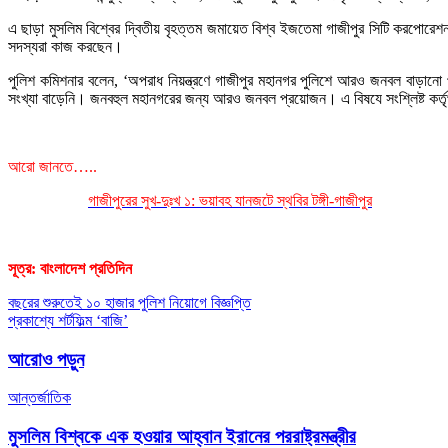
এ ছাড়া মুসলিম বিশ্বের দ্বিতীয় বৃহত্তম জমায়েত বিশ্ব ইজতেমা গাজীপুর সিটি করপোরে
সদস্যরা কাজ করছেন।
পুলিশ কমিশনার বলেন, ‘অপরাধ নিয়ন্ত্রণে গাজীপুর মহানগর পুলিশে আরও জনবল বাড়ানো 
সংখ্যা বাড়েনি। জনবহুল মহানগরের জন্য আরও জনবল প্রয়োজন। এ বিষযে সংশ্লিষ্ট কর্
আরো জানতে…..
গাজীপুরের সুখ-দুঃখ ১: ভয়াবহ যানজটে স্থবির টঙ্গী-গাজীপুর
সূত্র: বাংলাদেশ প্রতিদিন
Post
বছরের শুরুতেই ১০ হাজার পুলিশ নিয়োগে বিজ্ঞপ্তি
প্রকাশ্যে শর্টফিল্ম ‘বাজি’
navigation
আরোও পড়ুন
আন্তর্জাতিক
মুসলিম বিশ্বকে এক হওয়ার আহ্বান ইরানের পররাষ্ট্রমন্ত্রীর