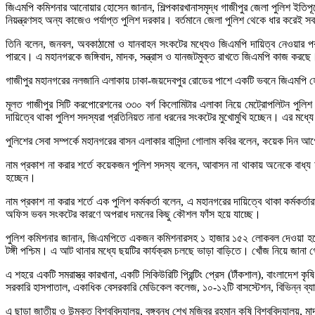
জিএমপি কমিশনার আনোয়ার হোসেন জানান, শিল্পকারখানাসমৃদ্ধ গাজীপুর জেলা পুলিশ ইতি
নিয়ন্ত্রণসহ অন্য কাজেও পর্যাপ্ত পুলিশ দরকার। বর্তমানে জেলা পুলিশ থেকে ধার কর
তিনি বলেন, জনবল, অবকাঠামো ও যানবাহন সংকটের মধ্যেও জিএমপি দায়িত্ব নেওয়ার পর
পারবে। এ মহানগরকে জঙ্গিবাদ, মাদক, সন্ত্রাস ও যানজটমুক্ত রাখতে জিএমপি কাজ করছে
গাজীপুর মহানগরের নলজানি এলাকায় ঢাকা-জয়দেবপুর রোডের পাশে একটি ভবনে জিএমপি হেডকো
মূলত গাজীপুর সিটি করপোরেশনের ৩৩০ বর্গ কিলোমিটার এলাকা নিয়ে মেট্রোপলিটন পুল
দায়িত্বে থাকা পুলিশ সদস্যরা প্রতিনিয়ত নানা ধরনের সংকটের মুখোমুখি হচ্ছেন। এর ম
পুলিশের সেবা সম্পর্কে মহানগরের বাসন এলাকার বাসিন্দা গোলাম কবির বলেন, কয়েক দি
নাম প্রকাশ না করার শর্তে কয়েকজন পুলিশ সদস্য বলেন, আবাসন না থাকায় অনেকে বাধ্য 
হচ্ছেন।
নাম প্রকাশ না করার শর্তে এক পুলিশ কর্মকর্তা বলেন, এ মহানগরের দায়িত্বে থাকা কর্
অফিস ভবন সংকটের কারণে অপরাধ দমনের কিছু কৌশল ফাঁস হয়ে যাচ্ছে।
পুলিশ কমিশনার জানান, জিএমপিতে একজন কমিশনারসহ ১ হাজার ১৫২ লোকবল দেওয়া হয়েছে। ন
টঙ্গী পশ্চিম। এ আট থানার মধ্যে ছয়টির কার্যক্রম চলছে ভাড়া বাড়িতে। খোঁজ নিয়ে জানা
এ শহরে একটি সমরাস্ত্র কারখানা, একটি সিকিউরিটি প্রিন্টিং প্রেস (টাঁকশাল), বাংলাদেশ 
সরকারি হাসপাতাল, একাধিক বেসরকারি মেডিকেল কলেজ, ১০-১২টি বাসস্টেশন, বিভিন্ন ব্যা
এ ছাড়া জাতীয় ও উন্মুক্ত বিশ্ববিদ্যালয়, বঙ্গবন্ধু শেখ মুজিবুর রহমান কৃষি বিশ্ববিদ্যালয়,