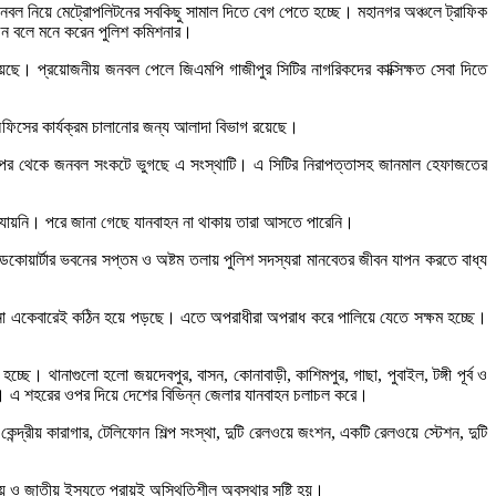
বল নিয়ে মেট্রোপলিটনের সবকিছু সামাল দিতে বেগ পেতে হচ্ছে। মহানগর অঞ্চলে ট্রাফিক
োজন বলে মনে করেন পুলিশ কমিশনার।
ছে। প্রয়োজনীয় জনবল পেলে জিএমপি গাজীপুর সিটির নাগরিকদের কাক্সিক্ষত সেবা দিতে
 অফিসের কার্যক্রম চালানোর জন্য আলাদা বিভাগ রয়েছে।
ার পর থেকে জনবল সংকটে ভুগছে এ সংস্থাটি। এ সিটির নিরাপত্তাসহ জানমাল হেফাজতের
 যায়নি। পরে জানা গেছে যানবাহন না থাকায় তারা আসতে পারেনি।
ডকোয়ার্টার ভবনের সপ্তম ও অষ্টম তলায় পুলিশ সদস্যরা মানবেতর জীবন যাপন করতে বাধ্য
রিচালনা একেবারেই কঠিন হয়ে পড়ছে। এতে অপরাধীরা অপরাধ করে পালিয়ে যেতে সক্ষম হচ্ছে।
। থানাগুলো হলো জয়দেবপুর, বাসন, কোনাবাড়ী, কাশিমপুর, গাছা, পুবাইল, টঙ্গী পূর্ব ও
রয়েছে। এ শহরের ওপর দিয়ে দেশের বিভিন্ন জেলার যানবাহন চলাচল করে।
কেন্দ্রীয় কারাগার, টেলিফোন শিল্প সংস্থা, দুটি রেলওয়ে জংশন, একটি রেলওয়ে স্টেশন, দুটি
থানীয় ও জাতীয় ইস্যুতে প্রায়ই অস্থিতিশীল অবস্থার সৃষ্টি হয়।