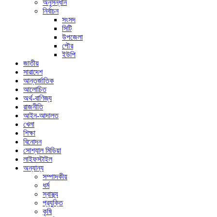
অনুসন্ধান
নির্বাচন
সংসদ
সিটি
উপজেলা
পৌর
ইউপি
জাতীয়
সারাদেশ
আন্তর্জাতিক
আলোচিত
অর্থ-বাণিজ্য
রাজনীতি
আইন-আদালত
খেলা
শিক্ষা
বিনোদন
সোশ্যাল মিডিয়া
লাইফস্টাইল
অন্যান্য
সম্পাদকীয়
ধর্ম
স্বাস্থ্য
প্রযুক্তি
কৃষি