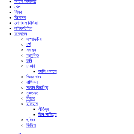
আইন-আদালত
খেলা
শিক্ষা
বিনোদন
সোশ্যাল মিডিয়া
লাইফস্টাইল
অন্যান্য
সম্পাদকীয়
ধর্ম
স্বাস্থ্য
প্রযুক্তি
কৃষি
চাকরি
বদলি-পদায়ন
ভিন্ন খবর
রাশিফল
সংবাদ বিজ্ঞপ্তি
মুক্তমত
ফিচার
ইতিহাস
ঐতিহ্য
শিল্প-সাহিত্য
ছবিঘর
ভিডিও