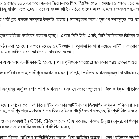
পূর্বে ১ হাজার ৮০০-এর মতো জনবল নিয়ে চলতে গিয়ে হিমশিম খেত। সেখানে ১ হাজার ১৫২ জন
েই সবকিছু সামাল দিতে হচ্ছে। তবে এ সংকট কাটিয়ে উঠতে তাদের আরও ২ হাজার জনবল প্রয়
 গাজীপুরে যানজট সমস্যার উন্নতি হয়েছে। মহাসড়কের অবৈধ ফুটপাথ দখলমুক্ত করা হয়ে
।
য়ার্টারের কার্যক্রম চালানো হচ্ছে। এখানে সিটি ডিবি, এসবি, ডিসি ট্রাফিকসহ বিভিন্ন
িশ গঠন করা হয়েছে। এখানে রয়েছে ৫৭টি ওয়ার্ড। প্রশাসনিক থানা রয়েছে আটটি। যাত্র
ধ্যে রয়েছে অফিস ভবন, আবাসন ও যানবাহন সংকট।
ন আগে এ এলাকায় একটি ডাকাতি হয়েছে। থানা পুলিশকে সময়মতো জানানোর পরও তাদের পাওয়া
হয়ে পরিবার ছাড়াই গাজীপুরে বসবাস করছেন। এ ছাড়া পর্যাপ্ত আবাসনব্যবস্থা না থাকায় হে
মকর্তারা অন্যান্য অসুবিধার পাশাপাশি আবাসন ও যানবাহন সংকটে ভুগছেন। টহল কার্যক্রম প
গরের ৩৩০ বর্গ কিলোমিটার এলাকার আটটি থানায় জিএমপির কার্যক্রম পরিচালনা করা হচ্ছে
 গেছে, গাজীপুর শহর এলাকায় ৪ শতাধিক ছোট-বড় গার্মেন্ট কারখানাসহ বহু শিল্পপ্রতিষ্ঠান 
কৃষি ও ধান গবেষণা ইনস্টিটিউট, টেলিযোগাযোগ স্টাফ কলেজ, কিশোর উন্নয়ন কেন্দ্র, কাশিমপুর 
ংকসহ নানা সরকারি-বেসরকারি প্রতিষ্ঠান রয়েছে।
 মাদ্রাসা শিক্ষক প্রশিক্ষণ ইনস্টিটিউটসহ অনেক শিক্ষাপ্রতিষ্ঠান রয়েছে। এসব প্রতিষ্ঠানে স্