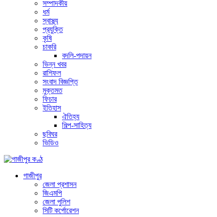
সম্পাদকীয়
ধর্ম
স্বাস্থ্য
প্রযুক্তি
কৃষি
চাকরি
বদলি-পদায়ন
ভিন্ন খবর
রাশিফল
সংবাদ বিজ্ঞপ্তি
মুক্তমত
ফিচার
ইতিহাস
ঐতিহ্য
শিল্প-সাহিত্য
ছবিঘর
ভিডিও
গাজীপুর
জেলা প্রশাসন
জিএমপি
জেলা পুলিশ
সিটি কর্পোরেশন