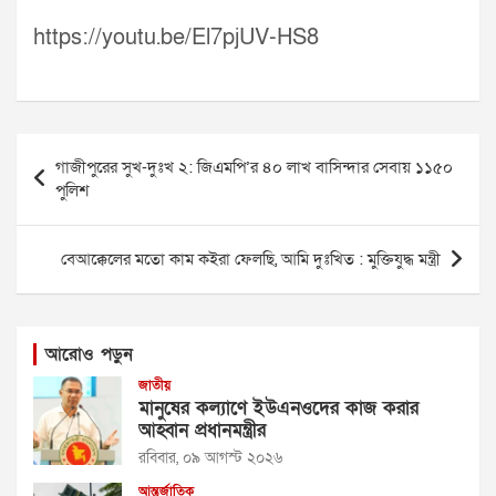
https://youtu.be/El7pjUV-HS8
Post
গাজীপুরের সুখ-দুঃখ ২: জিএমপি’র ৪০ লাখ বাসিন্দার সেবায় ১১৫০
navigation
পুলিশ
বেআক্কেলের মতো কাম কইরা ফেলছি, আমি দুঃখিত : মুক্তিযুদ্ধ মন্ত্রী
আরোও পড়ুন
জাতীয়
মানুষের কল্যাণে ইউএনওদের কাজ করার
আহ্বান প্রধানমন্ত্রীর
রবিবার, ০৯ আগস্ট ২০২৬
আন্তর্জাতিক