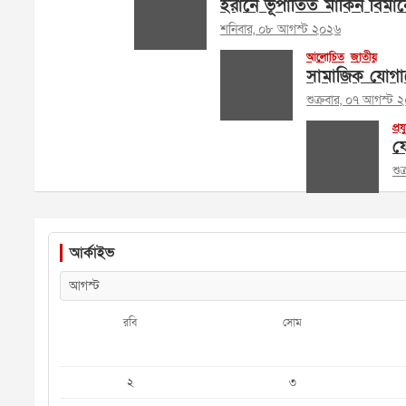
ইরানে ভূপাতিত মার্কিন বিমান
শনিবার, ০৮ আগস্ট ২০২৬
আলোচিত
জাতীয়
সামাজিক যোগায
শুক্রবার, ০৭ আগস্ট 
প্রয
ফে
শু
আর্কাইভ
রবি
সোম
২
৩