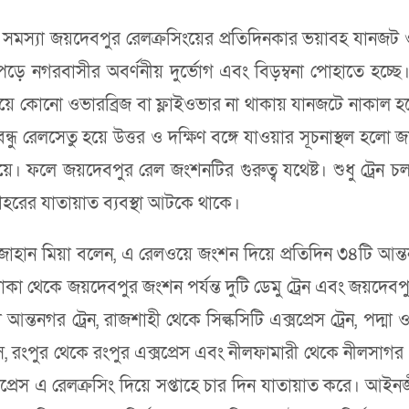
সমস্যা জয়দেবপুর রেলক্রসিংয়ের প্রতিদিনকার ভয়াবহ যানজট ও
 নগরবাসীর অবর্ণনীয় দুর্ভোগ এবং বিড়ম্বনা পোহাতে হচ্ছ
 কোনো ওভারব্রিজ বা ফ্লাইওভার না থাকায় যানজটে নাকাল 
্ধু রেলসেতু হয়ে উত্তর ও দক্ষিণ বঙ্গে যাওয়ার সূচনাস্থল 
। ফলে জয়দেবপুর রেল জংশনটির গুরুত্ব যথেষ্ট। শুধু ট্রেন চল
হরের যাতায়াত ব্যবস্থা আটকে থাকে।
াহান মিয়া বলেন, এ রেলওয়ে জংশন দিয়ে প্রতিদিন ৩৪টি আন্ত
া ঢাকা থেকে জয়দেবপুর জংশন পর্যন্ত দুটি ডেমু ট্রেন এবং জয়দেব
্তনগর ট্রেন, রাজশাহী থেকে সিল্কসিটি এক্সপ্রেস ট্রেন, পদ্মা
, রংপুর থেকে রংপুর এক্সপ্রেস এবং নীলফামারী থেকে নীলসাগর এ
্সপ্রেস এ রেলক্রসিং দিয়ে সপ্তাহে চার দিন যাতায়াত করে। 