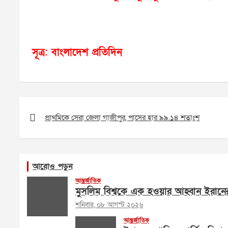
সূত্র: বাংলাদেশ প্রতিদিন
Post
navigation
প্রাথমিকে সেরা জেলা গাজীপুর, পাসের হার ৯৯.১৪ শতাংশ
আরোও পড়ুন
আন্তর্জাতিক
মুসলিম বিশ্বকে এক হওয়ার আহ্বান ইরানের পরর
শনিবার, ০৮ আগস্ট ২০২৬
আন্তর্জাতিক