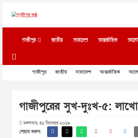
Skip
to
content
গাজীপুর কণ্ঠ
গণমানুষের কণ্ঠ
গাজীপুর
জাতীয়
সারাদেশ
আন্তর্জাতিক
আলো
গাজীপুর
জাতীয়
সারাদেশ
আন্তর্জাতিক
আলো
গাজীপুরের সুখ-দুঃখ-৫: লাখ
মঙ্গলবার, ৩১ ডিসেম্বর ২০১৯
শেয়ার করুন: