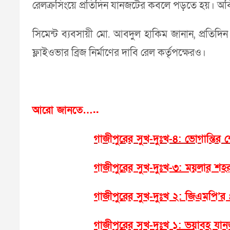
রেলক্রসিংয়ে প্রতিদিন যানজটের কবলে পড়তে হয়। অবিলম
সিমেন্ট ব্যবসায়ী মো. আবদুল হাকিম জানান, প্রত
ফ্লাইওভার ব্রিজ নির্মাণের দাবি রেল কর্তৃপক্ষেরও।
আরো জানতে…..
গাজীপুরের সুখ-দুঃখ-৪: ভোগান্তি
গাজীপুরের সুখ-দুঃখ-৩: ময়লার শহ
গাজীপুরের সুখ-দুঃখ ২: জিএমপি’র
গাজীপুরের সুখ-দুঃখ ১: ভয়াবহ যানজট