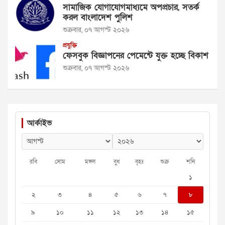
সামাজিক যোগাযোগমাধ্যমে অপপ্রচার, সতর্ক
করল বাংলাদেশ পুলিশ
শুক্রবার, ০৭ আগস্ট ২০২৬
প্রযুক্তি
ফেসবুক বিজ্ঞাপনের পেমেন্টে যুক্ত হচ্ছে বিকাশ
শুক্রবার, ০৭ আগস্ট ২০২৬
আর্কাইভ
রবি
সোম
মঙ্গল
বুধ
বৃহঃ
শুক্র
শনি
১
২
৩
৪
৫
৬
৭
৮
৯
১০
১১
১২
১৩
১৪
১৫