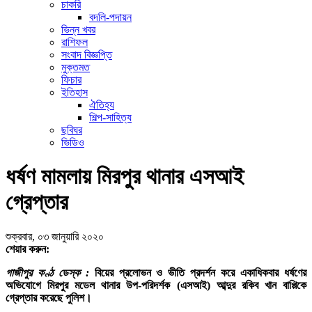
চাকরি
বদলি-পদায়ন
ভিন্ন খবর
রাশিফল
সংবাদ বিজ্ঞপ্তি
মুক্তমত
ফিচার
ইতিহাস
ঐতিহ্য
শিল্প-সাহিত্য
ছবিঘর
ভিডিও
ধর্ষণ মামলায় মিরপুর থানার এসআই
গ্রেপ্তার
শুক্রবার, ০৩ জানুয়ারি ২০২০
শেয়ার করুন:
গাজীপুর কণ্ঠ ডেস্ক :
বিয়ের প্রলোভন ও ভীতি প্রদর্শন করে একাধিকবার ধর্ষণের
অভিযোগে মিরপুর মডেল থানার উপ-পরিদর্শক (এসআই) আব্দুর রকিব খান বাপ্পিকে
গ্রেপ্তার করেছে পুলিশ।