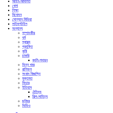
আইন-আদালত
খেলা
শিক্ষা
বিনোদন
সোশ্যাল মিডিয়া
লাইফস্টাইল
অন্যান্য
সম্পাদকীয়
ধর্ম
স্বাস্থ্য
প্রযুক্তি
কৃষি
চাকরি
বদলি-পদায়ন
ভিন্ন খবর
রাশিফল
সংবাদ বিজ্ঞপ্তি
মুক্তমত
ফিচার
ইতিহাস
ঐতিহ্য
শিল্প-সাহিত্য
ছবিঘর
ভিডিও