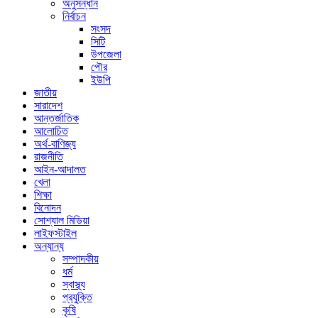
অনুসন্ধান
নির্বাচন
সংসদ
সিটি
উপজেলা
পৌর
ইউপি
জাতীয়
সারাদেশ
আন্তর্জাতিক
আলোচিত
অর্থ-বাণিজ্য
রাজনীতি
আইন-আদালত
খেলা
শিক্ষা
বিনোদন
সোশ্যাল মিডিয়া
লাইফস্টাইল
অন্যান্য
সম্পাদকীয়
ধর্ম
স্বাস্থ্য
প্রযুক্তি
কৃষি