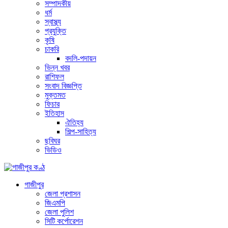
সম্পাদকীয়
ধর্ম
স্বাস্থ্য
প্রযুক্তি
কৃষি
চাকরি
বদলি-পদায়ন
ভিন্ন খবর
রাশিফল
সংবাদ বিজ্ঞপ্তি
মুক্তমত
ফিচার
ইতিহাস
ঐতিহ্য
শিল্প-সাহিত্য
ছবিঘর
ভিডিও
গাজীপুর
জেলা প্রশাসন
জিএমপি
জেলা পুলিশ
সিটি কর্পোরেশন