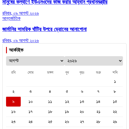
মানুষের কল্যাণে ইউএনওদের কাজ করার আহ্বান প্রধানমন্ত্রীর
রবিবার, ০৯ আগস্ট ২০২৬
আন্তর্জাতিক
জার্মানির সামরিক ঘাঁটির উপরে ড্রোনের আনাগোনা
রবিবার, ০৯ আগস্ট ২০২৬
আর্কাইভ
রবি
সোম
মঙ্গল
বুধ
বৃহঃ
শুক্র
শনি
১
২
৩
৪
৫
৬
৭
৮
৯
১০
১১
১২
১৩
১৪
১৫
১৬
১৭
১৮
১৯
২০
২১
২২
২৩
২৪
২৫
২৬
২৭
২৮
২৯