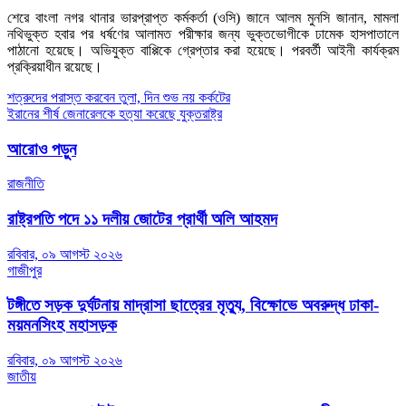
শেরে বাংলা নগর থানার ভারপ্রাপ্ত কর্মকর্তা (ওসি) জানে আলম মুনসি জানান, মামলা
নথিভুক্ত হবার পর ধর্ষণের আলামত পরীক্ষার জন্য ভুক্তভোগীকে ঢামেক হাসপাতালে
পাঠানো হয়েছে। অভিযুক্ত বাপ্পিকে গ্রেপ্তার করা হয়েছে। পরবর্তী আইনী কার্যক্রম
প্রক্রিয়াধীন রয়েছে।
Post
শত্রুদের পরাস্ত করবেন তুলা, দিন শুভ নয় কর্কটের
ইরানের শীর্ষ জেনারেলকে হত্যা করেছে যুক্তরাষ্ট্র
navigation
আরোও পড়ুন
রাজনীতি
রাষ্ট্রপতি পদে ১১ দলীয় জোটের প্রার্থী অলি আহমদ
রবিবার, ০৯ আগস্ট ২০২৬
গাজীপুর
টঙ্গীতে সড়ক দুর্ঘটনায় মাদ্রাসা ছাত্রের মৃত্যু, বিক্ষোভে অবরুদ্ধ ঢাকা-
ময়মনসিংহ মহাসড়ক
রবিবার, ০৯ আগস্ট ২০২৬
জাতীয়