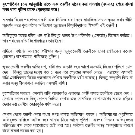
বৃহস্পতিবার (০২ জানুয়ারি) রাতে এক তরুণীর দায়ের করা মামলায় (নং-০২) শেরে বাংলা
নগর থানা পুলিশ তাকে গ্রেপ্তার করে।
মামলায় বিয়ের প্রলোভনে ধর্ষণ এবং ভিডিও ধারণ করে সামাজিক সম্মান ক্ষুন্ন করার ভীতি
প্রদর্শন করে পুনঃধর্ষণের অভিযোগ তুলেছেন বিশ্ববিদ্যালয় শিক্ষার্থী ওই তরুণী।
অভিযুক্ত আব্দুর রকিব খান বাপ্পি মিরপুর থানার উপ-পরিদর্শক (এসআই) হিসেবে কর্মরত।
তার গ্রামের বাড়ি কিশোরগঞ্জের তারাইলে।
এদিকে, ধর্ষণের আলামত পরীক্ষার জন্য ভুক্তভোগী তরুণীকে ঢাকা মেডিকেল কলেজ
(ঢামেক) হাসপাতালে পাঠিয়েছে পুলিশ।
ভুক্তভোগী তরুণীর অভিযোগ, বাপ্পি গত আড়াই বছর আগে এসআই হিসেবে পুলিশে যোগ
দেয়। কিন্তু তাদের মধ্যে গত ৫ বছর ধরে প্রেমের সম্পর্ক চলছে। এরমধ্যে এসআই
বাপ্পি একাধিকবার বিয়ের প্রলোভন দেখিয়ে তরুণীকে ধর্ষণ করেছে। কিন্তু সম্প্রতি বিয়ে না
করার জন্য টালবাহানা করছিল এসআই বাপ্পি।
বৃহস্পতিবার সকালে এসআই বাপ্পি আগারগাঁও এলাকার একটি বাসায় তরুণীকে ডেকে নেয়।
সেখানে গেলে সে কিছু গোপন ভিডিও দেখায় এবং সামাজিক যোগাযোগের মাধমে ছড়িয়ে
দেয়ার ভয় দেখিয়ে জোরপূর্বক ধর্ষণ করে।
সেখান থেকে তরুণী শেরে বাংলা নগর থানায় অভিযোগ করেন। অভিযোগের প্রেক্ষিতে
অভিযুক্ত বাপ্পিকে আটক করে থানায় নিয়ে আসে পুলিশ। এরপর দিনভর অভিযুক্তর
পরিবারের পক্ষ থেকে সমঝোতার চেষ্টা করা হয়। সর্বশেষ তরুণীর অনড় অবস্থানের কারণে
রাতে মামলা দায়ের করা হয়।