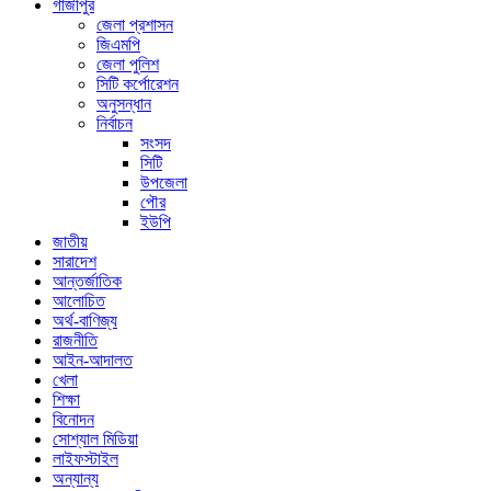
গাজীপুর
জেলা প্রশাসন
জিএমপি
জেলা পুলিশ
সিটি কর্পোরেশন
অনুসন্ধান
নির্বাচন
সংসদ
সিটি
উপজেলা
পৌর
ইউপি
জাতীয়
সারাদেশ
আন্তর্জাতিক
আলোচিত
অর্থ-বাণিজ্য
রাজনীতি
আইন-আদালত
খেলা
শিক্ষা
বিনোদন
সোশ্যাল মিডিয়া
লাইফস্টাইল
অন্যান্য