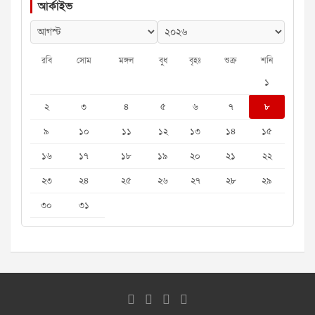
আর্কাইভ
রবি
সোম
মঙ্গল
বুধ
বৃহঃ
শুক্র
শনি
১
২
৩
৪
৫
৬
৭
৮
৯
১০
১১
১২
১৩
১৪
১৫
১৬
১৭
১৮
১৯
২০
২১
২২
২৩
২৪
২৫
২৬
২৭
২৮
২৯
৩০
৩১