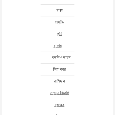
স্বাস্থ্য
প্রযুক্তি
কৃষি
চাকরি
বদলি-পদায়ন
ভিন্ন খবর
রাশিফল
সংবাদ বিজ্ঞপ্তি
মুক্তমত