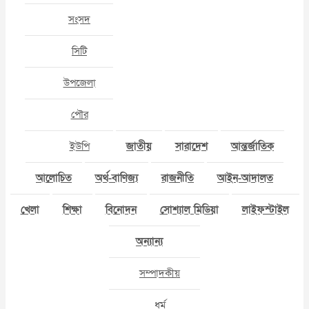
সংসদ
সিটি
উপজেলা
পৌর
ইউপি
জাতীয়
সারাদেশ
আন্তর্জাতিক
আলোচিত
অর্থ-বাণিজ্য
রাজনীতি
আইন-আদালত
খেলা
শিক্ষা
বিনোদন
সোশ্যাল মিডিয়া
লাইফস্টাইল
অন্যান্য
সম্পাদকীয়
ধর্ম