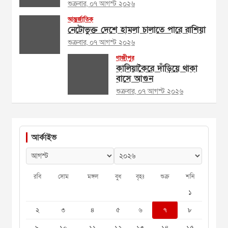
শুক্রবার, ০৭ আগস্ট ২০২৬
আন্তর্জাতিক
নেটোভুক্ত দেশে হামলা চালাতে পারে রাশিয়া
শুক্রবার, ০৭ আগস্ট ২০২৬
গাজীপুর
কালিয়াকৈরে দাঁড়িয়ে থাকা
বাসে আগুন
শুক্রবার, ০৭ আগস্ট ২০২৬
আর্কাইভ
রবি
সোম
মঙ্গল
বুধ
বৃহঃ
শুক্র
শনি
১
২
৩
৪
৫
৬
৭
৮