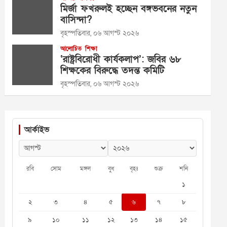
মির্জা ফখরুলই হচ্ছেন বঙ্গভবনের নতুন
বাসিন্দা?
বৃহস্পতিবার, ০৬ আগস্ট ২০২৬
আলোচিত
শিক্ষা
‘রাষ্ট্রবিরোধী কার্যকলাপ’: জবির ৬৮
শিক্ষকের বিরুদ্ধে তদন্ত কমিটি
বৃহস্পতিবার, ০৬ আগস্ট ২০২৬
আর্কাইভ
রবি
সোম
মঙ্গল
বুধ
বৃহঃ
শুক্র
শনি
১
২
৩
৪
৫
৬
৭
৮
৯
১০
১১
১২
১৩
১৪
১৫