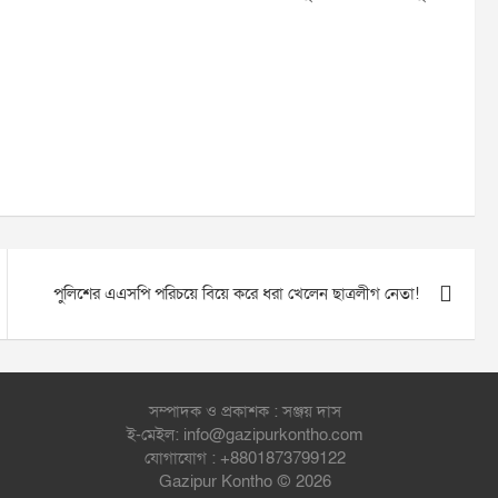
পুলিশের এএসপি পরিচয়ে বিয়ে করে ধরা খেলেন ছাত্রলীগ নেতা!
সম্পাদক ও প্রকাশক : সঞ্জয় দাস
ই-মেইল: info@gazipurkontho.com
যোগাযোগ : +8801873799122
Gazipur Kontho © 2026