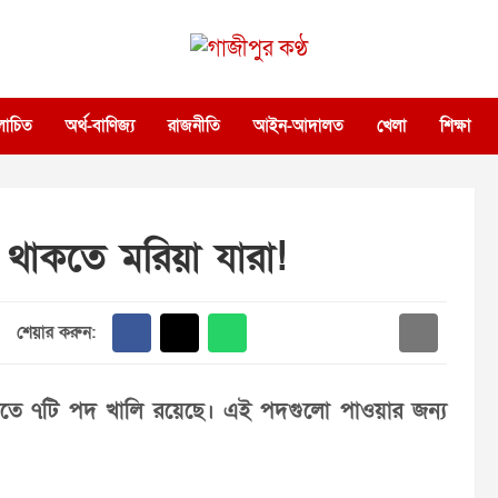
গাজীপুর কণ্ঠ
গণমানুষের কণ্ঠ
োচিত
অর্থ-বাণিজ্য
রাজনীতি
আইন-আদালত
খেলা
শিক্ষা
িতে থাকতে মরিয়া যারা!
শেয়ার করুন:
টিতে ৭টি পদ খালি রয়েছে। এই পদগুলো পাওয়ার জন্য