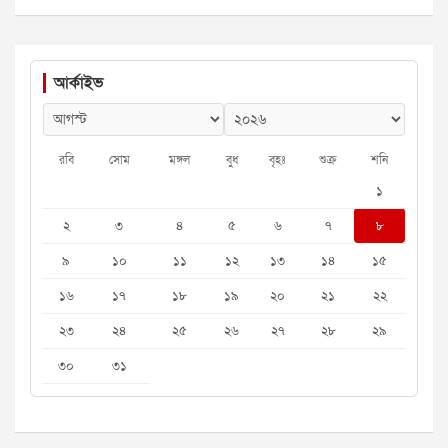
আর্কাইভ
রবি
সোম
মঙ্গল
বুধ
বৃহঃ
শুক্র
শনি
১
২
৩
৪
৫
৬
৭
৮
৯
১০
১১
১২
১৩
১৪
১৫
১৬
১৭
১৮
১৯
২০
২১
২২
২৩
২৪
২৫
২৬
২৭
২৮
২৯
৩০
৩১