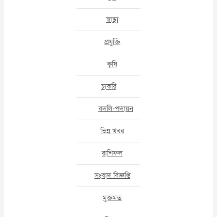
স্বাস্থ্য
প্রযুক্তি
কৃষি
চাকরি
বদলি-পদায়ন
ভিন্ন খবর
রাশিফল
সংবাদ বিজ্ঞপ্তি
মুক্তমত