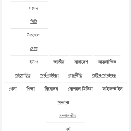
সংসদ
সিটি
উপজেলা
পৌর
ইউপি
জাতীয়
সারাদেশ
আন্তর্জাতিক
আলোচিত
অর্থ-বাণিজ্য
রাজনীতি
আইন-আদালত
খেলা
শিক্ষা
বিনোদন
সোশ্যাল মিডিয়া
লাইফস্টাইল
অন্যান্য
সম্পাদকীয়
ধর্ম