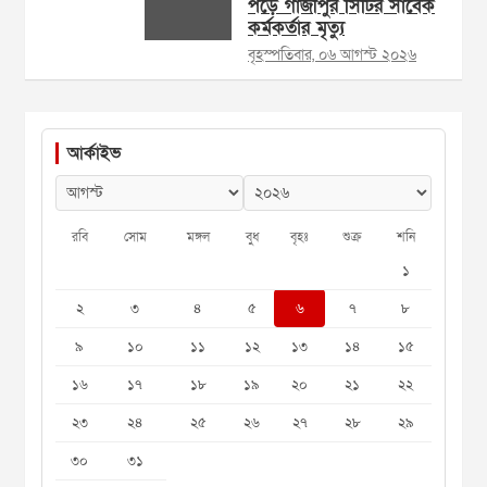
পড়ে গাজীপুর সিটির সাবেক
কর্মকর্তার মৃত্যু
বৃহস্পতিবার, ০৬ আগস্ট ২০২৬
আর্কাইভ
রবি
সোম
মঙ্গল
বুধ
বৃহঃ
শুক্র
শনি
১
২
৩
৪
৫
৬
৭
৮
৯
১০
১১
১২
১৩
১৪
১৫
১৬
১৭
১৮
১৯
২০
২১
২২
২৩
২৪
২৫
২৬
২৭
২৮
২৯
৩০
৩১